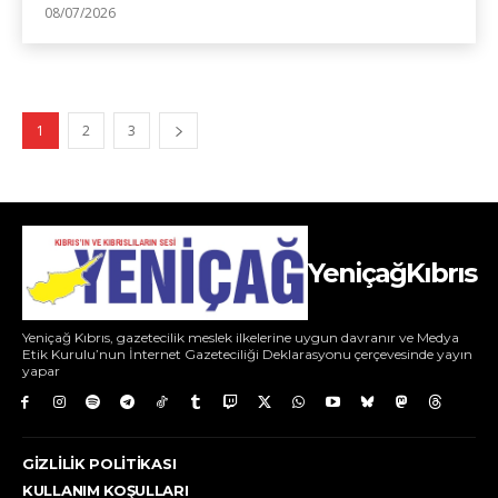
08/07/2026
1
2
3
YeniçağKıbrıs
Yeniçağ Kıbrıs, gazetecilik meslek ilkelerine uygun davranır ve Medya
Etik Kurulu’nun İnternet Gazeteciliği Deklarasyonu çerçevesinde yayın
yapar
GIZLILIK POLITIKASI
KULLANIM KOŞULLARI