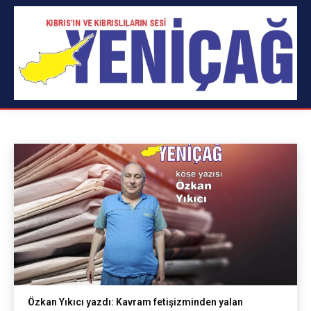
ÖZKAN YIKICI
Alpay Durduran
Aykut Bektaşoğlu
Burak Kurtcebe
Ana Sayfa
yaklaşımlar
Özkan Yıkıcı
Özkan Yıkıcı yazdı: Kavram fetişizminden yalan