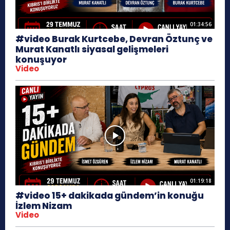
01:34:56
#video Burak Kurtcebe, Devran Öztunç ve
Murat Kanatlı siyasal gelişmeleri
konuşuyor
Video
01:19:18
#video 15+ dakikada gündem’in konuğu
İzlem Nizam
Video