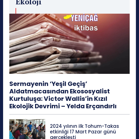
Ekoloji
Sermayenin ‘Yeşil Geçiş’
Aldatmacasından Ekososyalist
Kurtuluşa: Victor Wallis’in Kızıl
Ekolojik Devrimi – Yelda Erçandırlı
2024 yılının ilk Tohum-Takas
etkinliği 17 Mart Pazar günü
gerçekleşti