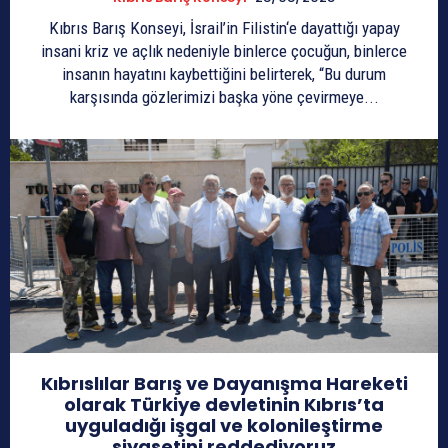
Kıbrıs Barış Konseyi, İsrail’in Filistin‘e dayattığı yapay
insani kriz ve açlık nedeniyle binlerce çocuğun, binlerce
insanın hayatını kaybettiğini belirterek, “Bu durum
karşısında gözlerimizi başka yöne çevirmeye...
Kıbrıslılar Barış ve Dayanışma Hareketi
olarak Türkiye devletinin Kıbrıs’ta
uyguladığı işgal ve kolonileştirme
siyasetini reddediyoruz