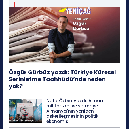
Özgür Gürbüz yazdı: Türkiye Küresel
Serinletme Taahhüdü’nde neden
yok?
Nafiz Özbek yazdı: Alman
militarizmi ve sermaye:
Almanya’nın yeniden
askerileşmesinin politik
ekonomisi