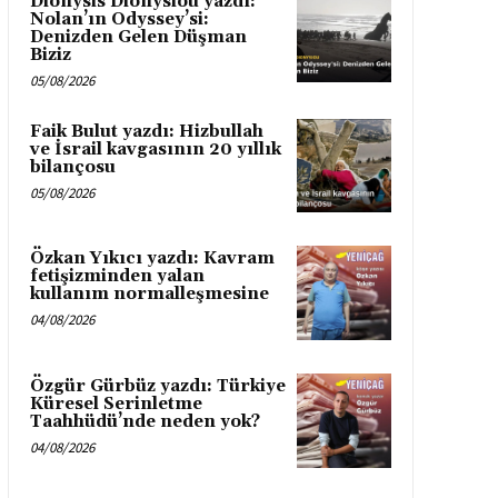
Dionysis Dionysiou yazdı:
Nolan’ın Odyssey’si:
Denizden Gelen Düşman
Biziz
05/08/2026
Faik Bulut yazdı: Hizbullah
ve İsrail kavgasının 20 yıllık
bilançosu
05/08/2026
Özkan Yıkıcı yazdı: Kavram
fetişizminden yalan
kullanım normalleşmesine
04/08/2026
Özgür Gürbüz yazdı: Türkiye
Küresel Serinletme
Taahhüdü’nde neden yok?
04/08/2026