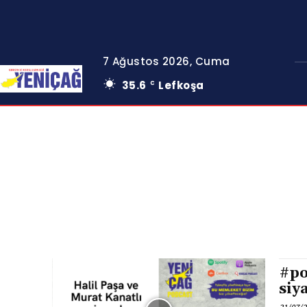
7 Ağustos 2026, Cuma
35.6
Lefkoşa
C
#po
siy