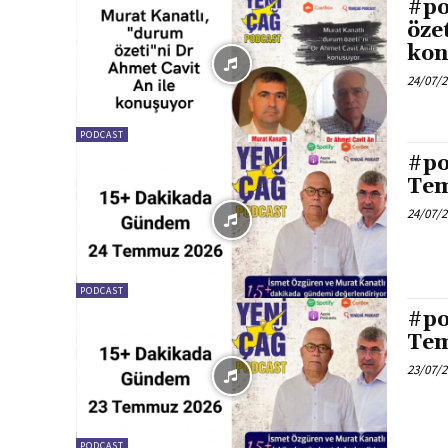
#po
öze
kon
24/07/
PODCAST
#po
Te
24/07/
PODCAST
#po
Te
23/07/
PODCAST