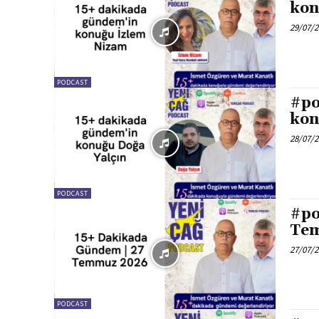
kon
29/07/
PODCAST
#po
kon
28/07/
PODCAST
#po
Te
27/07/
PODCAST