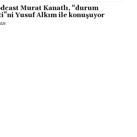
dcast Murat Kanatlı, “durum
ti”ni Yusuf Alkım ile konuşuyor
2026
dcast 15+ Dakikada Gündem | 22
mmuz 2026
2026
dcast Yeniçağ Güncel’de Murat
atlı, Ali Erel Kıbrıs sorununu
uşuyor
2026