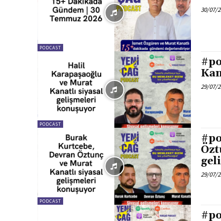
30/07/
PODCAST
#po
Kan
29/07/
PODCAST
#po
Özt
gel
29/07/
PODCAST
#po