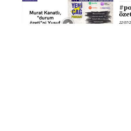
#po
öze
22/07/
PODCAST
#po
Te
22/07/
PODCAST
#po
Kan
kon
21/07/