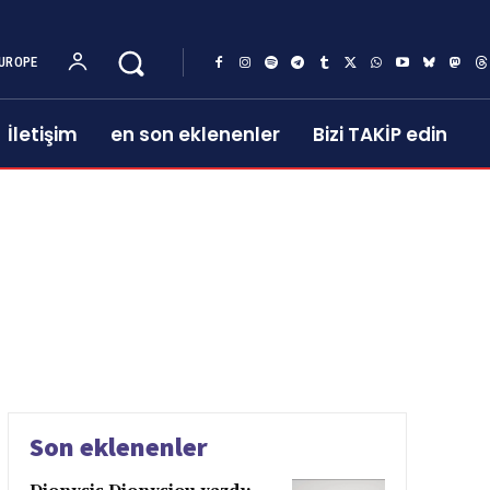
UROPE
İletişim
en son eklenenler
Bizi TAKİP edin
Son eklenenler