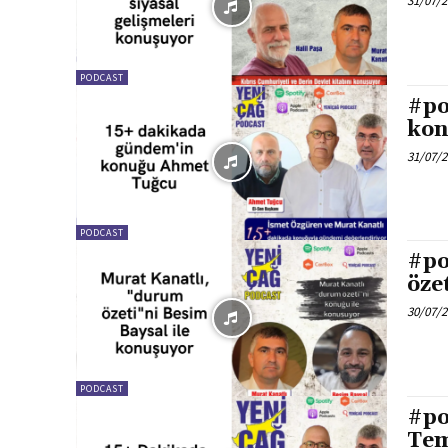
31/07/
PODCAST
#po
kon
31/07/
PODCAST
#po
öze
30/07/
PODCAST
#po
Te