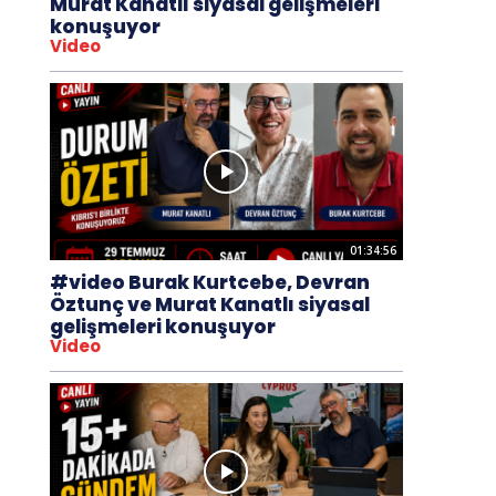
Murat Kanatlı siyasal gelişmeleri
konuşuyor
Video
01:34:56
#video Burak Kurtcebe, Devran
Öztunç ve Murat Kanatlı siyasal
gelişmeleri konuşuyor
Video