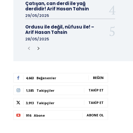
Çatışan, can derdi ile yağ
derdidir! Arif Hasan Tahsin
29/05/2025
Ordusu ile değil, nüfusu ile! –
Arif Hasan Tahsin
28/05/2025
BEĞEN
4,663
Beğenenler
TAKIP ET
1,585
Takipçiler
TAKIP ET
3,913
Takipçiler
ABONE OL
916
Abone