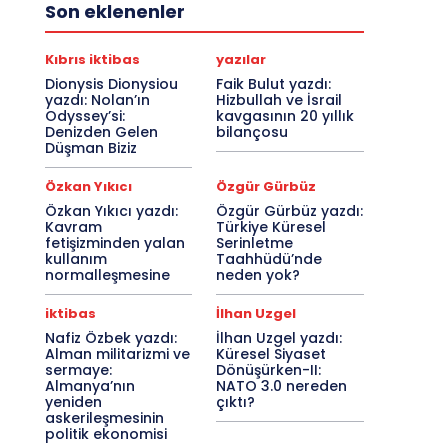
Son eklenenler
Kıbrıs iktibas
yazılar
Dionysis Dionysiou
Faik Bulut yazdı:
yazdı: Nolan’ın
Hizbullah ve İsrail
Odyssey’si:
kavgasının 20 yıllık
Denizden Gelen
bilançosu
Düşman Biziz
Özkan Yıkıcı
Özgür Gürbüz
Özkan Yıkıcı yazdı:
Özgür Gürbüz yazdı:
Kavram
Türkiye Küresel
fetişizminden yalan
Serinletme
kullanım
Taahhüdü’nde
normalleşmesine
neden yok?
iktibas
İlhan Uzgel
Nafiz Özbek yazdı:
İlhan Uzgel yazdı:
Alman militarizmi ve
Küresel Siyaset
sermaye:
Dönüşürken-II:
Almanya’nın
NATO 3.0 nereden
yeniden
çıktı?
askerileşmesinin
politik ekonomisi