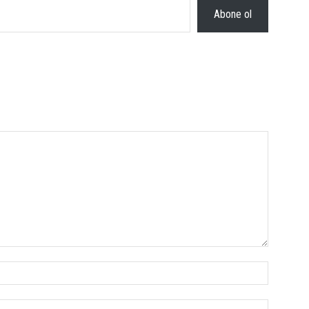
Abone ol
İsim:*
E-