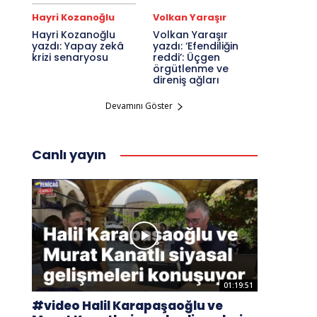
Hayri Kozanoğlu
Volkan Yaraşır
Hayri Kozanoğlu
Volkan Yaraşır
yazdı: Yapay zekâ
yazdı: ‘Efendiliğin
krizi senaryosu
reddi’: Üçgen
örgütlenme ve
direniş ağları
Devamını Göster
Canlı yayın
01:19:51
#video Halil Karapaşaoğlu ve