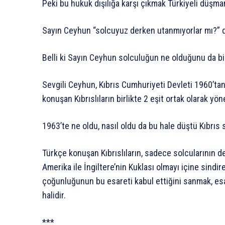
Peki bu hukuk dışılığa karşı çıkmak Türkiyeli düşman
Sayın Ceyhun “solcuyuz derken utanmıyorlar mı?” d
Belli ki Sayın Ceyhun solculuğun ne olduğunu da b
Sevgili Ceyhun, Kıbrıs Cumhuriyeti Devleti 1960’ta
konuşan Kıbrıslıların birlikte 2 eşit ortak olarak yön
1963’te ne oldu, nasıl oldu da bu hale düştü Kıbrıs 
Türkçe konuşan Kıbrıslıların, sadece solcularının d
Amerika ile İngiltere’nin Kuklası olmayı içine sindir
çoğunluğunun bu esareti kabul ettiğini sanmak, es
halidir.
***