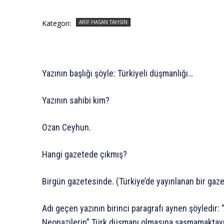
Kategori:
ARIF HASAN TAHSIN
Yazının başlığı şöyle: Türkiyeli düşmanlığı…
Yazının sahibi kim?
Ozan Ceyhun.
Hangi gazetede çıkmış?
Birgün gazetesinde. (Türkiye’de yayınlanan bir gaz
Adı geçen yazının birinci paragrafı aynen şöyledir: 
Neonazilerin” Türk düşmanı olmasına şaşmamaktayım