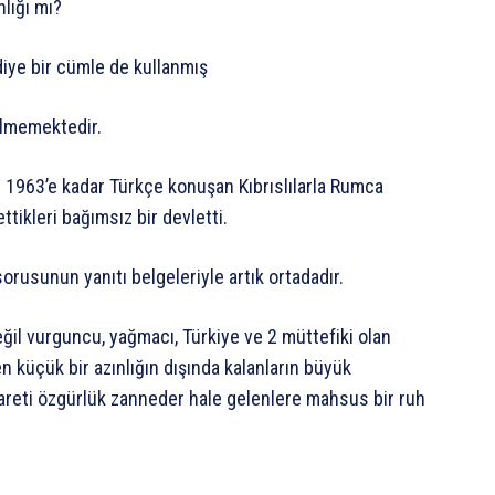
lığı mı?
iye bir cümle de kullanmış
ilmemektedir.
n 1963’e kadar Türkçe konuşan Kıbrıslılarla Rumca
ettikleri bağımsız bir devletti.
sorusunun yanıtı belgeleriyle artık ortadadır.
eğil vurguncu, yağmacı, Türkiye ve 2 müttefiki olan
en küçük bir azınlığın dışında kalanların büyük
areti özgürlük zanneder hale gelenlere mahsus bir ruh