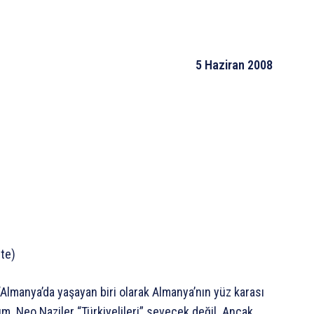
5 Haziran 2008
ete)
“Almanya’da yaşayan biri olarak Almanya’nın yüz karası
. Neo Naziler “Türkiyelileri” sevecek değil. Ancak