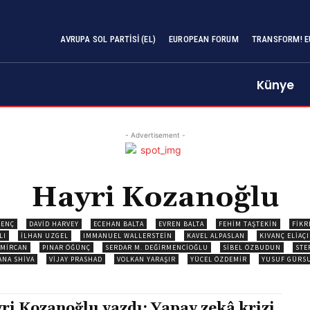
AVRUPA SOL PARTISI (EL)
EUROPEAN FORUM
TRANSFORM! E
Künye
- Advertisement -
Hayri Kozanoğlu
GENÇ
DAVID HARVEY
ECEHAN BALTA
EVREN BALTA
FEHIM TAŞTEKIN
FIKR
LI
İLHAN UZGEL
IMMANUEL WALLERSTEIN
KAVEL ALPASLAN
KIVANÇ ELIAÇI
EMIRCAN
PINAR ÖĞÜNÇ
SERDAR M. DEĞIRMENCIOĞLU
SIBEL ÖZBUDUN
STE
ANA SHIVA
VIJAY PRASHAD
VOLKAN YARAŞIR
YÜCEL ÖZDEMIR
YUSUF GÜRS
ri Kozanoğlu yazdı: Yapay zekâ krizi