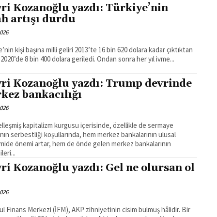
ri Kozanoğlu yazdı: Türkiye’nin
ah artışı durdu
2026
’nin kişi başına milli geliri 2013’te 16 bin 620 dolara kadar çıktıktan
 2020’de 8 bin 400 dolara geriledi. Ondan sonra her yıl ivme...
ri Kozanoğlu yazdı: Trump devrinde
kez bankacılığı
2026
lleşmiş kapitalizm kurgusu içerisinde, özellikle de sermaye
rının serbestliği koşullarında, hem merkez bankalarının ulusal
ide önemi artar, hem de önde gelen merkez bankalarının
leri...
ri Kozanoğlu yazdı: Gel ne olursan ol
2026
ul Finans Merkezi (İFM), AKP zihniyetinin cisim bulmuş hâlidir. Bir