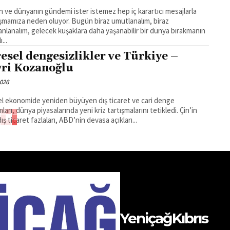
n ve dünyanın gündemi ister istemez hep iç karartıcı mesajlarla
aşmamıza neden oluyor. Bugün biraz umutlanalım, biraz
nlanalım, gelecek kuşaklara daha yaşanabilir bir dünya bırakmanın
...
esel dengesizlikler ve Türkiye –
ri Kozanoğlu
2026
l ekonomide yeniden büyüyen dış ticaret ve cari denge
arı, dünya piyasalarında yeni kriz tartışmalarını tetikledi. Çin’in
ış ticaret fazlaları, ABD’nin devasa açıkları...
ar ve F-35 – Hayri Kozanoğlu
2026
st iktisatçı Lapavitsas, yeni emperyal düzeni “dolar ve F-35’in aynı
üm mekanizmasının iki yüzü” olarak tanımlıyor: Finansal disiplinin
larla, jeopolitik zorun askeri güçle kurulduğu...
işmeler ışığında Türkiye ekonomisi –
ri Kozanoğlu