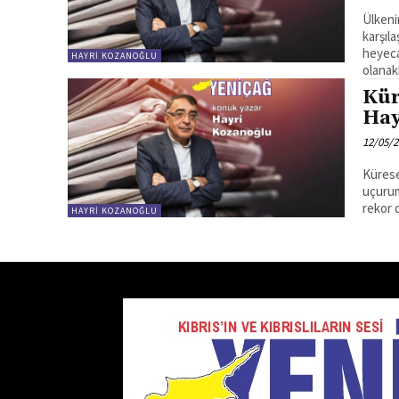
Ülkeni
karşıl
heyeca
HAYRI KOZANOĞLU
olanaklı
Kür
Hay
12/05/
Kürese
uçuruml
rekor d
HAYRI KOZANOĞLU
Dol
28/04/
Marksi
tahakk
bilanço
HAYRI KOZANOĞLU
Gel
Hay