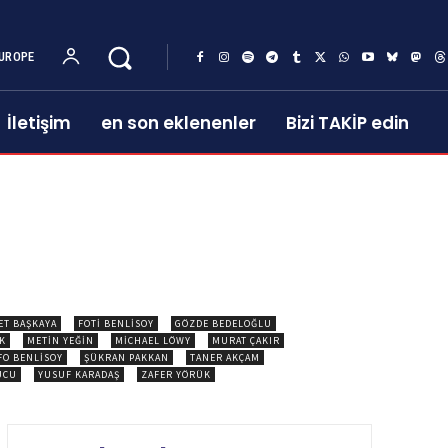
UROPE
İletişim
en son eklenenler
Bizi TAKİP edin
ET BAŞKAYA
FOTI BENLISOY
GÖZDE BEDELOĞLU
K
METIN YEĞIN
MICHAEL LÖWY
MURAT ÇAKIR
FO BENLISOY
ŞÜKRAN PAKKAN
TANER AKÇAM
UCU
YUSUF KARADAŞ
ZAFER YÖRÜK