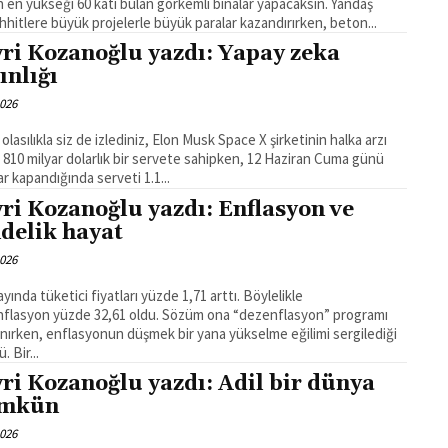
 en yükseği 60 katı bulan görkemli binalar yapacaksın. Yandaş
hitlere büyük projelerle büyük paralar kazandırırken, beton...
ri Kozanoğlu yazdı: Yapay zeka
ınlığı
2026
lasılıkla siz de izlediniz, Elon Musk Space X şirketinin halka arzı
 810 milyar dolarlık bir servete sahipken, 12 Haziran Cuma günü
ar kapandığında serveti 1.1...
ri Kozanoğlu yazdı: Enflasyon ve
delik hayat
2026
yında tüketici fiyatları yüzde 1,71 arttı. Böylelikle
 enflasyon yüzde 32,61 oldu. Sözüm ona “dezenflasyon” programı
nırken, enflasyonun düşmek bir yana yükselme eğilimi sergilediği
görüldü. Bir...
ri Kozanoğlu yazdı: Adil bir dünya
mkün
2026