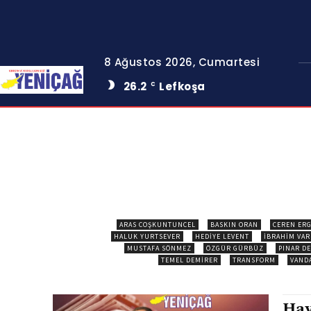
8 Ağustos 2026, Cumartesi
26.2
Lefkoşa
C
ARAS COŞKUNTUNCEL
BASKIN ORAN
CEREN ER
HALUK YURTSEVER
HEDIYE LEVENT
İBRAHIM VAR
MUSTAFA SÖNMEZ
ÖZGÜR GÜRBÜZ
PINAR D
TEMEL DEMIRER
TRANSFORM
VAND
Hay