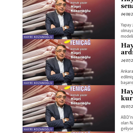
sen
04/08/
Yapay 
olmaya devam ediyor. 
modeli
HAYRI KOZANOĞLU
Hay
ard
14/07/
Ankara
edilmi
başarıs
HAYRI KOZANOĞLU
Hay
kur
05/07/
ABD’ni
olan N
HAYRI KOZANOĞLU