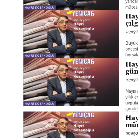
yandan
müteah
HAYRI KOZANOĞLU
Hay
çılg
16/06/
Büyük o
öncesi
borsal
HAYRI KOZANOĞLU
Hay
gün
09/06/
Mayıs a
yıllık
uygula
HAYRI KOZANOĞLU
Hay
mü
06/06/