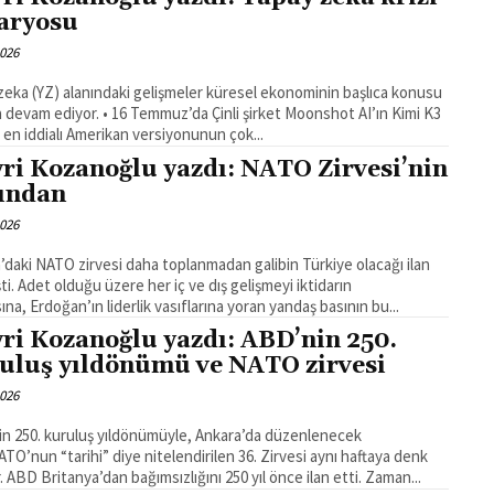
aryosu
2026
zeka (YZ) alanındaki gelişmeler küresel ekonominin başlıca konusu
• 16 Temmuz’da Çinli şirket Moonshot AI’ın Kimi K3
 en iddialı Amerikan versiyonunun çok...
ri Kozanoğlu yazdı: NATO Zirvesi’nin
ından
2026
’daki NATO zirvesi daha toplanmadan galibin Türkiye olacağı ilan
şti. Adet olduğu üzere her iç ve dış gelişmeyi iktidarın
ına, Erdoğan’ın liderlik vasıflarına yoran yandaş basının bu...
ri Kozanoğlu yazdı: ABD’nin 250.
uluş yıldönümü ve NATO zirvesi
2026
n 250. kuruluş yıldönümüyle, Ankara’da düzenlenecek
ATO’nun “tarihi” diye nitelendirilen 36. Zirvesi aynı haftaya denk
geliyor. ABD Britanya’dan bağımsızlığını 250 yıl önce ilan etti. Zaman...