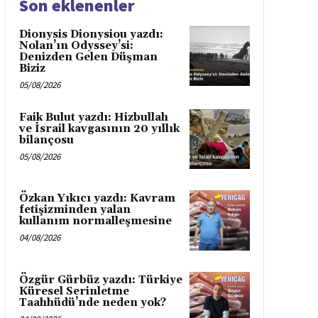
Son eklenenler
Dionysis Dionysiou yazdı:
Nolan’ın Odyssey’si:
Denizden Gelen Düşman
Biziz
05/08/2026
Faik Bulut yazdı: Hizbullah
ve İsrail kavgasının 20 yıllık
bilançosu
05/08/2026
Özkan Yıkıcı yazdı: Kavram
fetişizminden yalan
kullanım normalleşmesine
04/08/2026
Özgür Gürbüz yazdı: Türkiye
Küresel Serinletme
Taahhüdü’nde neden yok?