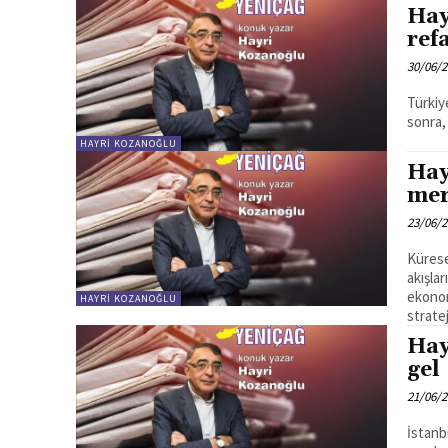
Hay
ref
30/06/
Türkiye
sonra,
HAYRI KOZANOĞLU
Hay
mer
23/06/
Kürese
akışla
ekonom
HAYRI KOZANOĞLU
strateji
Hay
gel
21/06/
İstanb