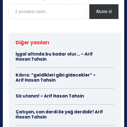
E-postanızı yazın…
Abone ol
Diğer yazıları
İşgal altında bu kadar olur… – Arif
Hasan Tahsin
Kıbrıs: “geldikleri gibi gidecekler” –
Arif Hasan Tahsin
Siz utanın! – Arif Hasan Tahsin
Çatışan, can derdi ile yağ derdidir! Arif
Hasan Tahsin