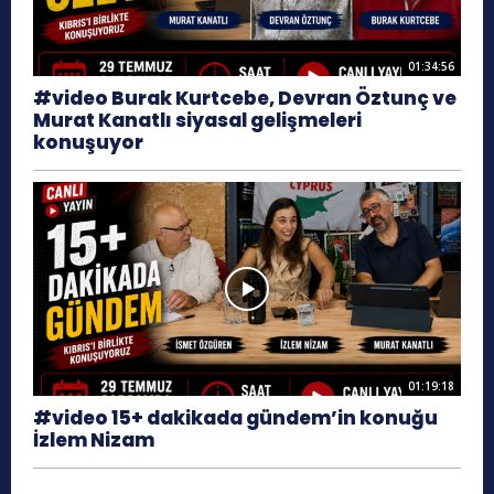
01:34:56
#video Burak Kurtcebe, Devran Öztunç ve
Murat Kanatlı siyasal gelişmeleri
konuşuyor
01:19:18
#video 15+ dakikada gündem’in konuğu
İzlem Nizam