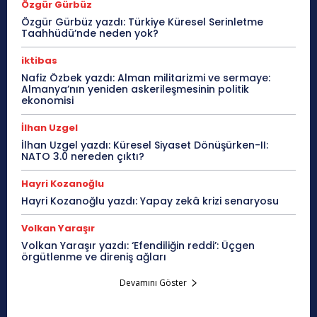
Özgür Gürbüz
Özgür Gürbüz yazdı: Türkiye Küresel Serinletme
Taahhüdü’nde neden yok?
iktibas
Nafiz Özbek yazdı: Alman militarizmi ve sermaye:
Almanya’nın yeniden askerileşmesinin politik
ekonomisi
İlhan Uzgel
İlhan Uzgel yazdı: Küresel Siyaset Dönüşürken-II:
NATO 3.0 nereden çıktı?
Hayri Kozanoğlu
Hayri Kozanoğlu yazdı: Yapay zekâ krizi senaryosu
Volkan Yaraşır
Volkan Yaraşır yazdı: ‘Efendiliğin reddi’: Üçgen
örgütlenme ve direniş ağları
Devamını Göster