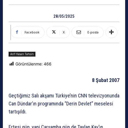
28/05/2025
Facebook
X
E-posta
Arif Hasan Tahsin
Görüntülenme:
466
8 Şubat 2007
Geçtiğimiz Salı akşamı Türkiye’nin CNN televizyonunda
Can Dündar’ın programında “Derin Devlet” meselesi
tartışıldı.
Ertesi gün, yani Çarşamba gün de Taylan Kav’ın