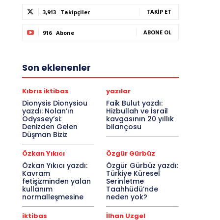
TAKIP ET
3,913
Takipçiler
ABONE OL
916
Abone
Son eklenenler
Kıbrıs iktibas
yazılar
Dionysis Dionysiou
Faik Bulut yazdı:
yazdı: Nolan’ın
Hizbullah ve İsrail
Odyssey’si:
kavgasının 20 yıllık
Denizden Gelen
bilançosu
Düşman Biziz
Özkan Yıkıcı
Özgür Gürbüz
Özkan Yıkıcı yazdı:
Özgür Gürbüz yazdı:
Kavram
Türkiye Küresel
fetişizminden yalan
Serinletme
kullanım
Taahhüdü’nde
normalleşmesine
neden yok?
iktibas
İlhan Uzgel