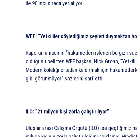
ile 90’ıncı sırada yer alıyor.
WFF: “Yetkililer söylediğimiz şeyleri duymaktan h
Raporun amacının “hükümetleri işlenen bu gizli 
olduğunu belirten WFF başkanı Nick Grono, “Yetkili
Modern köleliği ortadan kaldırmak için hükümetlerle 
gibi görünmüyor” sözlerini sarf etti.
ILO: “21 milyon kişi zorla çalıştırılıyor”
Uluslar arası Çalışma Örgütü (ILO) ise geçtiğimiz ha
milyon kişinin zorla çalıştırıldığını açıklamış; Hindi