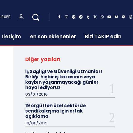
UROPE
İletişim
en son eklenenler
Bizi TAKİP edin
Diğer yazıları
İş Sağlığı ve Güvenliği Uzmanları
Birliği: hiçbir iş kazasının veya
kaybın yaşanmayacağı günler
hayal ediyoruz
03/01/2016
19 örgütten özel sektörde
sendikalaşma için ortak
açıklama
19/06/2015