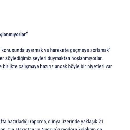
oşlanmıyorlar”
suç konusunda uyarmak ve harekete geçmeye zorlamak”
ler söylediğimiz şeyleri duymaktan hoşlanmıyorlar.
birlikte çalışmaya hazırız ancak böyle bir niyetleri var
fta hazırladığı raporda, dünya üzerinde yaklaşık 21
stan, Çin, Pakistan ve Nijerya’yı modern köleliğin en