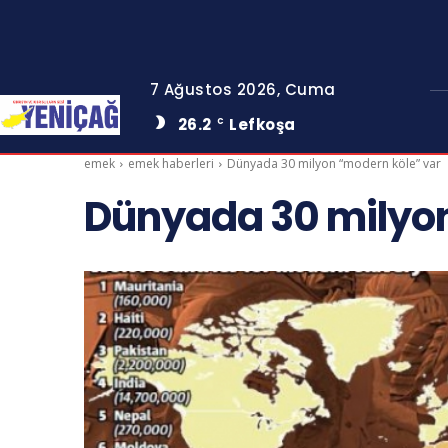
7 Ağustos 2026, Cuma
26.2
Lefkoşa
C
emek
emek haberleri
Dünyada 30 milyon “modern köle” var
Dünyada 30 milyon