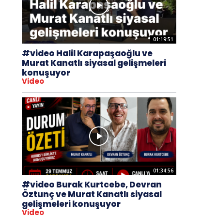
01:19:51
#video Halil Karapaşaoğlu ve
Murat Kanatlı siyasal gelişmeleri
konuşuyor
Video
01:34:56
#video Burak Kurtcebe, Devran
Öztunç ve Murat Kanatlı siyasal
gelişmeleri konuşuyor
Video