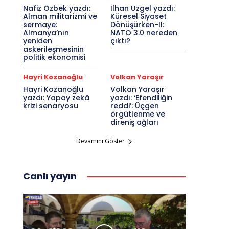
Nafiz Özbek yazdı:
İlhan Uzgel yazdı:
Alman militarizmi ve
Küresel Siyaset
sermaye:
Dönüşürken-II:
Almanya’nın
NATO 3.0 nereden
yeniden
çıktı?
askerileşmesinin
politik ekonomisi
Hayri Kozanoğlu
Volkan Yaraşır
Hayri Kozanoğlu
Volkan Yaraşır
yazdı: Yapay zekâ
yazdı: ‘Efendiliğin
krizi senaryosu
reddi’: Üçgen
örgütlenme ve
direniş ağları
Devamını Göster
Canlı yayın