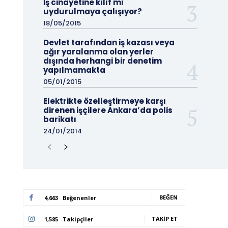
İş cinayetine kılıf mı
uydurulmaya çalışıyor?
18/05/2015
Devlet tarafından iş kazası veya
ağır yaralanma olan yerler
dışında herhangi bir denetim
yapılmamakta
05/01/2015
Elektrikte özelleştirmeye karşı
direnen işçilere Ankara’da polis
barikatı
24/01/2014
BEĞEN
4,663
Beğenenler
TAKIP ET
1,585
Takipçiler