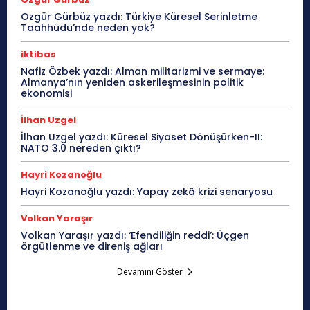
Özgür Gürbüz yazdı: Türkiye Küresel Serinletme
Taahhüdü’nde neden yok?
iktibas
Nafiz Özbek yazdı: Alman militarizmi ve sermaye:
Almanya’nın yeniden askerileşmesinin politik
ekonomisi
İlhan Uzgel
İlhan Uzgel yazdı: Küresel Siyaset Dönüşürken-II:
NATO 3.0 nereden çıktı?
Hayri Kozanoğlu
Hayri Kozanoğlu yazdı: Yapay zekâ krizi senaryosu
Volkan Yaraşır
Volkan Yaraşır yazdı: ‘Efendiliğin reddi’: Üçgen
örgütlenme ve direniş ağları
Devamını Göster