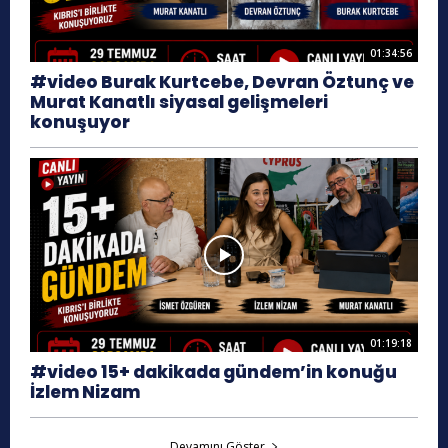
01:34:56
#video Burak Kurtcebe, Devran Öztunç ve
Murat Kanatlı siyasal gelişmeleri
konuşuyor
01:19:18
#video 15+ dakikada gündem’in konuğu
İzlem Nizam
Devamını Göster