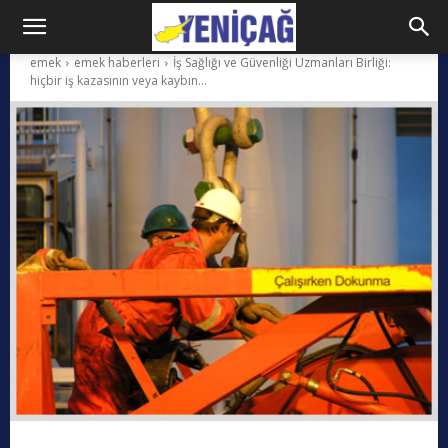
emek
emek haberleri
İş Sağlığı ve Güvenliği Uzmanları Birliği:
hiçbir iş kazasının veya kaybın...