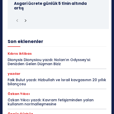
Asgari ücrete günlük 5 tlnin altında
artış
Son eklenenler
Kıbrıs iktibas
Dionysis Dionysiou yazdı: Nolan’ın Odyssey’si:
Denizden Gelen Düşman Biziz
yazılar
Faik Bulut yazdı: Hizbullah ve İsrail kavgasının 20 yıllık
bilançosu
Özkan Yıkıcı
Özkan Yıkıcı yazdı: Kavram fetişizminden yalan
kullanım normalleşmesine
Özgür Gürbüz