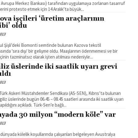
 Avrupa Merkez Bankası) tarafından uygulamaya zorlanan tasarruf
lerini protesto etmek için 14 Aralık’ta büyük...
ova işçileri ‘üretim araçlarının
ibi’ oldu
2013
ul Şişli’deki Bomonti semtinde bulunan Kazova tekstil
asında 'sıra dışı' bir gelişme oldu. Maaşlarının ödenmemesi ve bir
şçinin tazminatsız olarak işten atılması nedeniyle...
iliz üslerinde iki saatlik uyarı grevi
ıldı
2013
 Türk Askeri Müstahdemler Sendikası (AS-SEN), Kıbrıs’ta bulunan
iliz üslerinde bugün 06.45 – 08.45 saatleri arasında iki saatlik uyarı
grevi yapıldığını açıkladı. Türk-Sen’e bağlı...
yada 30 milyon “modern köle” var
2013
l dünyada kölelik koşullarında çalışanları belgeleyen Avustralya