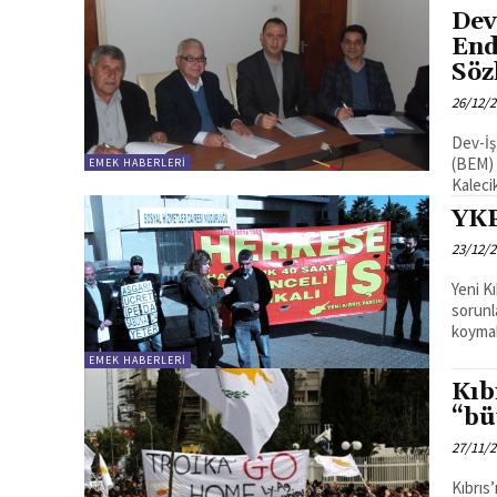
Dev
End
Söz
26/12/
Dev-İş
(BEM) 
EMEK HABERLERI
YKP
23/12/
Yeni K
sorunl
koymak 
EMEK HABERLERI
Kıb
“bü
27/11/
Kıbrıs