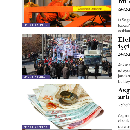
bir
05/01/
İş Sağ
kazası
EMEK HABERLERI
Ele
işç
24/01/
Ankara
isteye
jandar
EMEK HABERLERI
bekley
Asg
art
27/12/
Asgari
olacak
ücreti
EMEK HABERLERI