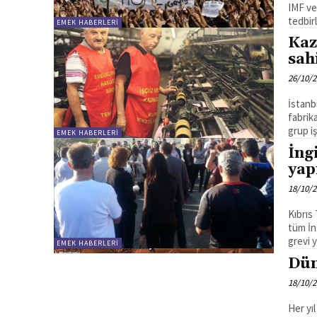
IMF ve
tedbir
EMEK HABERLERI
Kaz
sah
26/10/
İstanb
fabrik
grup i
EMEK HABERLERI
İng
yap
18/10/
Kıbrıs
tüm İng
EMEK HABERLERI
Dün
18/10/
Her yı