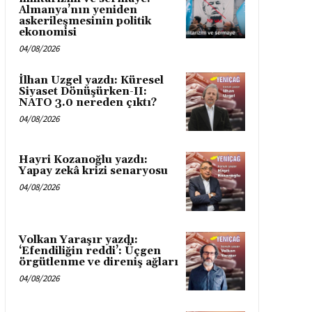
Almanya’nın yeniden
askerileşmesinin politik
ekonomisi
04/08/2026
İlhan Uzgel yazdı: Küresel
Siyaset Dönüşürken-II:
NATO 3.0 nereden çıktı?
04/08/2026
Hayri Kozanoğlu yazdı:
Yapay zekâ krizi senaryosu
04/08/2026
Volkan Yaraşır yazdı:
‘Efendiliğin reddi’: Üçgen
örgütlenme ve direniş ağları
04/08/2026