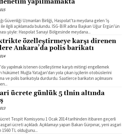
 denetim yapılmamakta
2015
lığı Güvenliği Uzmanları Birliği, Haspolat'ta meydana gelen 'iş
' ile ilgili açıklamada bulundu. İSG-BİR adına Başkan Uğur Ergün’ün
açıklaması şöyle: Haspolat Sanayi Bölgesinde meydana...
ktrikte özelleştirmeye karşı direnen
ilere Ankara’da polis barikatı
2014
'da yapılmak istenen özelleştirme karşıtı mitingi engellemek
n hükümet Muğla Yatağan'dan yola çıkan işçilerin otobüslerini
ma ve polis barikatıyla durdurdu. Saatlerce barikatın açılmasını
en...
ari ücrete günlük 5 tlnin altında
ış
2013
 ücret Tespit Komisyonu 1 Ocak 2014 tarihinden itibaren geçerli
 asgari ücreti açıkladı. Açıklamayı yapan Bakan Gürpınar, yeni asgari
n 1560 TL olduğunu...