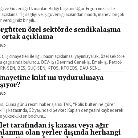
lığı ve Güvenliği Uzmanları Birliği başkanı Uğur Ergün imzası ile
 ve iş güvenliği açısından maddi, manevi birçok
r verdiğimiz bir yılı...
örgütten özel sektörde sendikalaşma
n ortak açıklama
2015
t, iş cinayetleri ile ilgili basın açıklaması yayımlayarak, özel sektöre
da bulundu. DEV-İŞ (Devrimci Genel-İş, Emek-İş, Petrol-
TÜRK-SEN, BES, GÜÇ-SEN, KTÖS, KTOEÖS, DAÜ-SEN,...
cinayetine kılıf mı uydurulmaya
ışıyor?
2015
ıs, Cuma günü resmi haber ajansı TAK, "Polis bültenine göre"
k "İş kazasında, 52 yaşındaki Şevket Kaplan dengesini kaybederek
e yükseklikten bodrum...
let tarafından iş kazası veya ağır
alanma olan yerler dışında herhangi