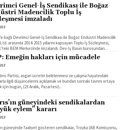
rimci Genel-İş Sendikası ile Boğaz
üstri Madencilik Toplu İş
leşmesi imzaladı
2013
’e bağlı Devrimci Genel-İş Sendikası ile Boğaz Endüstri Madencilik
Ltd. arasında 2014-2015 yıllarını kapsayan Toplu İş Sözleşmesi,
Kalecik’teki BEM Merkezinde imzalandı. Dev-İş Basın bürosundan...
: Emeğin hakları için mücadele
2013
ıbrıs Partisi, asgari ücretin belirlenmesi ve çalışma hayatındaki
arla ilgili düşüncelerini açıklamak ve bundan sonraki tavrını ortaya
için bugün, (23 Aralık, Pazartesi)...
rıs’ın güneyindeki sendikalardan
yük eylem” kararı
2013
’ın güneyinde faaliyet gösteren sendikalar, Troyka (AB Komisyonu,