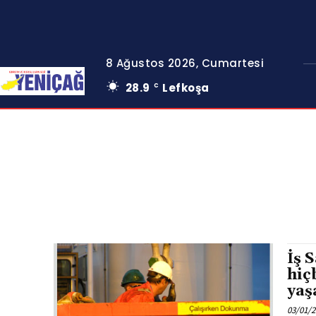
8 Ağustos 2026, Cumartesi
28.9
Lefkoşa
C
İş 
hiç
yaş
03/01/