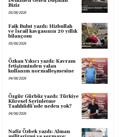
Denizden Gelen Düşman
Biziz
05/08/2026
Faik Bulut yazdı: Hizbullah
ve İsrail kavgasının 20 yıllık
bilançosu
05/08/2026
Özkan Yıkıcı yazdı: Kavram
fetişizminden yalan
kullanım normalleşmesine
04/08/2026
Özgür Gürbüz yazdı: Türkiye
Küresel Serinletme
Taahhüdü’nde neden yok?
04/08/2026
Nafiz Özbek yazdı: Alman
militarizmi ve sermaye: