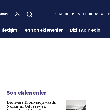
UROPE
İletişim
en son eklenenler
Bizi TAKİP edin
Son eklenenler
Dionysis Dionysiou yazdı:
Nolan’ın Odyssey’si: