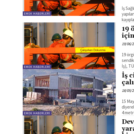
İş Sağ
yapılan açıklama: "İş sağlığı
EMEK HABERLERI
kayıpla
19 
içi
19/06/
19 örgü
sendika çağrısın
İş), 
EMEK HABERLERI
İş 
çal
18/05/
15 May
diyere
4 metr
EMEK HABERLERI
Dev
yar