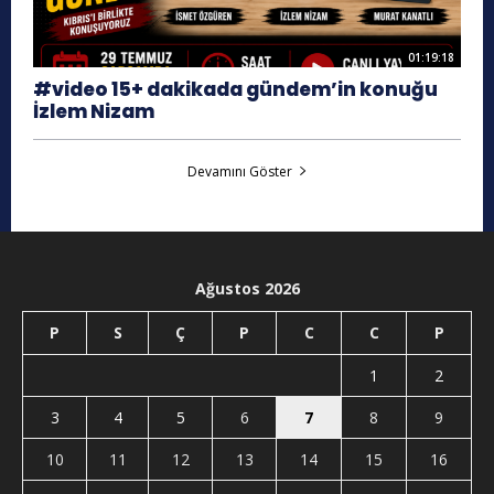
01:19:18
#video 15+ dakikada gündem’in konuğu
İzlem Nizam
Devamını Göster
Ağustos 2026
P
S
Ç
P
C
C
P
1
2
3
4
5
6
7
8
9
10
11
12
13
14
15
16