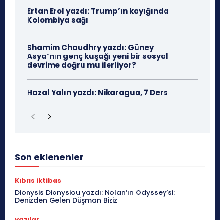
Ertan Erol yazdı: Trump’ın kayığında
Kolombiya sağı
Shamim Chaudhry yazdı: Güney
Asya’nın genç kuşağı yeni bir sosyal
devrime doğru mu ilerliyor?
Hazal Yalın yazdı: Nikaragua, 7 Ders
Son eklenenler
Kıbrıs iktibas
Dionysis Dionysiou yazdı: Nolan’ın Odyssey’si:
Denizden Gelen Düşman Biziz
yazılar