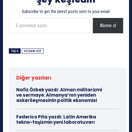
Subscribe to get the latest posts sent to your email.
E-postanızı yazın…
Abone ol
TAGS
VICDANI RET
Diğer yazıları
Nafiz Özbek yazdı: Alman militarizmi
ve sermaye: Almanya’nın yeniden
askerileşmesinin politik ekonomisi
Federico Pita yazdı: Latin Amerika
tekno-faşizmin yeni laboratuvarı