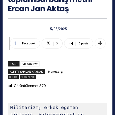
Ercan Jan Aktaş
15/05/2025
Facebook
X
E-posta
TAGS
vicdani ret
ALINTI YAPILAN KAYNAK
bianet.org
iktibas
vicdani red
Görüntülenme:
879
Militarizm; erkek egemen 
sistemin, heteroseksist ve 