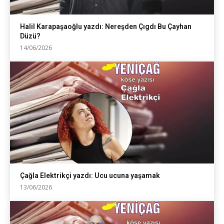
Halil Karapaşaoğlu yazdı: Nereşden Çıgdı Bu Çayhan
Düzü?
14/06/2026
Çağla Elektrikçi yazdı: Ucu ucuna yaşamak
13/06/2026