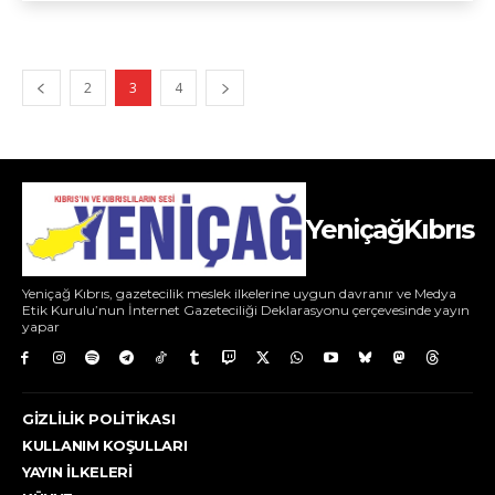
2
3
4
YeniçağKıbrıs
Yeniçağ Kıbrıs, gazetecilik meslek ilkelerine uygun davranır ve Medya
Etik Kurulu’nun İnternet Gazeteciliği Deklarasyonu çerçevesinde yayın
yapar
GIZLILIK POLITIKASI
KULLANIM KOŞULLARI
YAYIN İLKELERI