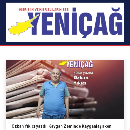
YAKLAŞIMLAR
Alpay Durduran
Aykut Bektaşoğlu
Burak Kurtcebe
Ana Sayfa
yazılar
yaklaşımlar
Özkan Yıkıcı yazdı: Kaygan Zeminde Kayganlaşırken,