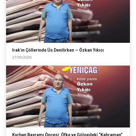
Irak’ın Çöllerinde Üs Denilirken — Özkan Yıkıcı
27/05/2026
Kurban Bayramı Öncesi: Öfke ve Gölgedeki “Kahraman”