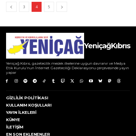
3
4
5
YeniçağKıbrıs
Yeniçağ Kıbrıs, gazetecilik meslek ilkelerine uygun davranır ve Medya
Etik Kurulu’nun İnternet Gazeteciliği Deklarasyonu çerçevesinde yayın
yapar
GIZLILIK POLITIKASI
KULLANIM KOŞULLARI
YAYIN İLKELERI
KÜNYE
İLETIŞIM
EN SON EKLENENLER