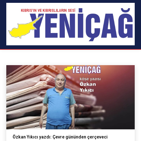
YAKLAŞIMLAR
Alpay Durduran
Aykut Bektaşoğlu
Burak Kurtcebe
Ana Sayfa
yazılar
yaklaşımlar
Özkan Yıkıcı yazdı: Çevre gününden çerçeveci