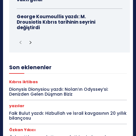
George Koumoullis yazdı: M.
Drousiotis Kıbrıs tarihinin seyrini
değiştirdi
Son eklenenler
Kıbrıs iktibas
Dionysis Dionysiou yazdı: Nolan’ın Odyssey’si:
Denizden Gelen Düşman Biziz
yazılar
Faik Bulut yazdı: Hizbullah ve İsrail kavgasının 20 yıllık
bilançosu
Özkan Yıkıcı