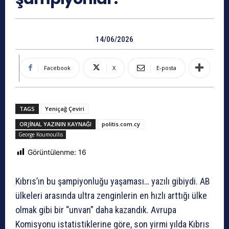
14/06/2026
Facebook
X
E-posta
TAGS
Yeniçağ Çeviri
ORJINAL YAZININ KAYNAĞI
politis.com.cy
George Koumoullis
Görüntülenme:
16
Kıbrıs’ın bu şampiyonluğu yaşaması… yazılı gibiydi. AB
ülkeleri arasında ultra zenginlerin en hızlı arttığı ülke
olmak gibi bir “unvan” daha kazandık. Avrupa
Komisyonu istatistiklerine göre, son yirmi yılda Kıbrıs