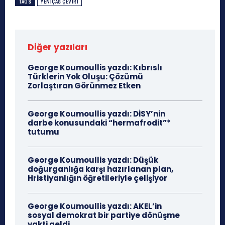
TAGS
YENIÇAĞ ÇEVIRI
Diğer yazıları
George Koumoullis yazdı: Kıbrıslı
Türklerin Yok Oluşu: Çözümü
Zorlaştıran Görünmez Etken
George Koumoullis yazdı: DİSY’nin
darbe konusundaki “hermafrodit”*
tutumu
George Koumoullis yazdı: Düşük
doğurganlığa karşı hazırlanan plan,
Hristiyanlığın öğretileriyle çelişiyor
George Koumoullis yazdı: AKEL’in
sosyal demokrat bir partiye dönüşme
vakti geldi