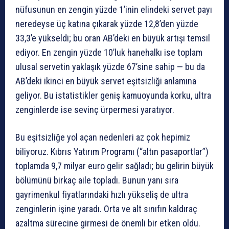
nüfusunun en zengin yüzde 1’inin elindeki servet payı
neredeyse üç katına çıkarak yüzde 12,8’den yüzde
33,3’e yükseldi; bu oran AB’deki en büyük artışı temsil
ediyor. En zengin yüzde 10’luk hanehalkı ise toplam
ulusal servetin yaklaşık yüzde 67’sine sahip — bu da
AB’deki ikinci en büyük servet eşitsizliği anlamına
geliyor. Bu istatistikler geniş kamuoyunda korku, ultra
zenginlerde ise sevinç ürpermesi yaratıyor.
Bu eşitsizliğe yol açan nedenleri az çok hepimiz
biliyoruz. Kıbrıs Yatırım Programı (“altın pasaportlar”)
toplamda 9,7 milyar euro gelir sağladı; bu gelirin büyük
bölümünü birkaç aile topladı. Bunun yanı sıra
gayrimenkul fiyatlarındaki hızlı yükseliş de ultra
zenginlerin işine yaradı. Orta ve alt sınıfın kaldıraç
azaltma sürecine girmesi de önemli bir etken oldu.