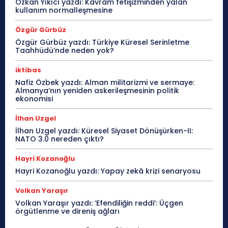
Özkan Yıkıcı yazdı: Kavram fetişizminden yalan
kullanım normalleşmesine
Özgür Gürbüz
Özgür Gürbüz yazdı: Türkiye Küresel Serinletme
Taahhüdü’nde neden yok?
iktibas
Nafiz Özbek yazdı: Alman militarizmi ve sermaye:
Almanya’nın yeniden askerileşmesinin politik
ekonomisi
İlhan Uzgel
İlhan Uzgel yazdı: Küresel Siyaset Dönüşürken-II:
NATO 3.0 nereden çıktı?
Hayri Kozanoğlu
Hayri Kozanoğlu yazdı: Yapay zekâ krizi senaryosu
Volkan Yaraşır
Volkan Yaraşır yazdı: ‘Efendiliğin reddi’: Üçgen
örgütlenme ve direniş ağları