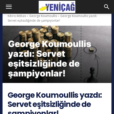
Kıbrıs iktibas
George Koumoullis
George Koumoullis yazdı:
Servet eşitsizliğinde de şampiyonlar!
George Koumoullis yazdı:
Servet eşitsizliğinde de
şampiyonlar!