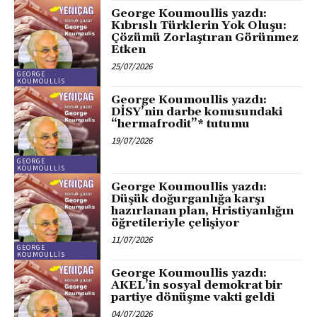
George Koumoullis yazdı:
Kıbrıslı Türklerin Yok Oluşu:
Çözümü Zorlaştıran Görünmez
Etken
25/07/2026
GEORGE
KOUMOULLIS
George Koumoullis yazdı:
DİSY’nin darbe konusundaki
“hermafrodit”* tutumu
19/07/2026
GEORGE
KOUMOULLIS
George Koumoullis yazdı:
Düşük doğurganlığa karşı
hazırlanan plan, Hristiyanlığın
öğretileriyle çelişiyor
11/07/2026
GEORGE
KOUMOULLIS
George Koumoullis yazdı:
AKEL’in sosyal demokrat bir
partiye dönüşme vakti geldi
04/07/2026