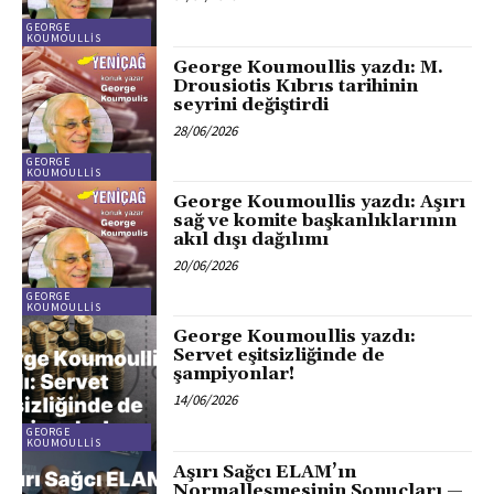
GEORGE
KOUMOULLIS
George Koumoullis yazdı: M.
Drousiotis Kıbrıs tarihinin
seyrini değiştirdi
28/06/2026
GEORGE
KOUMOULLIS
George Koumoullis yazdı: Aşırı
sağ ve komite başkanlıklarının
akıl dışı dağılımı
20/06/2026
GEORGE
KOUMOULLIS
George Koumoullis yazdı:
Servet eşitsizliğinde de
şampiyonlar!
14/06/2026
GEORGE
KOUMOULLIS
Aşırı Sağcı ELAM’ın
Normalleşmesinin Sonuçları —