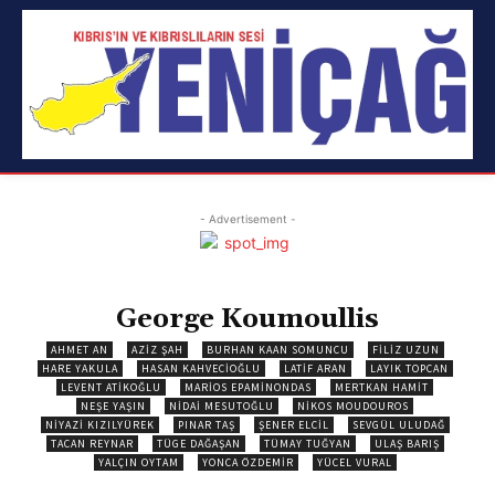
- Advertisement -
George Koumoullis
AHMET AN
AZIZ ŞAH
BURHAN KAAN SOMUNCU
FILIZ UZUN
HARE YAKULA
HASAN KAHVECIOĞLU
LATIF ARAN
LAYIK TOPCAN
LEVENT ATIKOĞLU
MARIOS EPAMINONDAS
MERTKAN HAMIT
NEŞE YAŞIN
NIDAI MESUTOĞLU
NIKOS MOUDOUROS
NIYAZI KIZILYÜREK
PINAR TAŞ
ŞENER ELCIL
SEVGÜL ULUDAĞ
TACAN REYNAR
TÜGE DAĞAŞAN
TÜMAY TUĞYAN
ULAŞ BARIŞ
YALÇIN OYTAM
YONCA ÖZDEMIR
YÜCEL VURAL