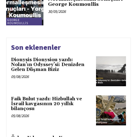
George Koumoullis
30/05/2026
GEORGE
KOUMOULLIS
Son eklenenler
Dionysis Dionysiou yazdı:
Nolan’ın Odyssey’si: Denizden
Gelen Düşman Biziz
05/08/2026
Faik Bulut yazdı: Hizbullah ve
İsrail kavgasının 20 yıllık
bilançosu
05/08/2026