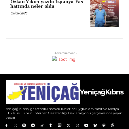
Özkan Yıkıcı yazdı: İspanya-Fas
hattında neler oldu
03/08/2026
- Advertisement -
YeniçağKıbrıs
Yeniçağ Kıbrıs, gazetecilik meslek ilkelerine uygun davranır ve Medya
Etik Kurulu’nun İnternet Gazeteciliği Deklarasyonu çerçevesinde yayın
yapar