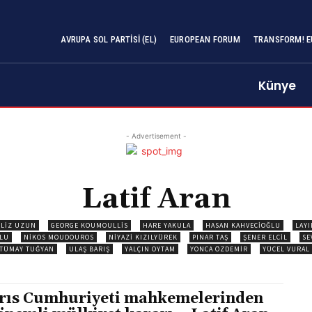
AVRUPA SOL PARTISI (EL)
EUROPEAN FORUM
TRANSFORM! E
Künye
- Advertisement -
Latif Aran
ILIZ UZUN
GEORGE KOUMOULLIS
HARE YAKULA
HASAN KAHVECIOĞLU
LAYI
ĞLU
NIKOS MOUDOUROS
NIYAZI KIZILYÜREK
PINAR TAŞ
ŞENER ELCIL
SE
TÜMAY TUĞYAN
ULAŞ BARIŞ
YALÇIN OYTAM
YONCA ÖZDEMIR
YÜCEL VURAL
rıs Cumhuriyeti mahkemelerinden