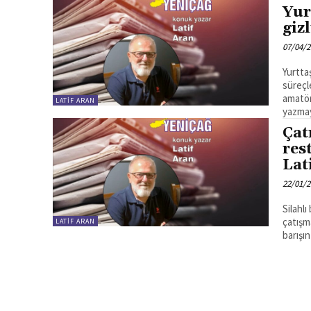
Yur
gizl
07/04/
Yurttaş gazetecili
süreçl
amatör 
LATIF ARAN
yazmay
Çat
res
Lat
22/01/
Silahlı
çatışm
LATIF ARAN
barışın