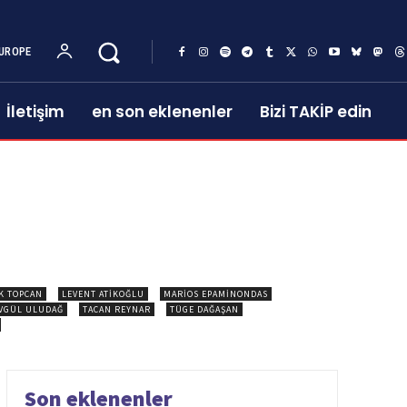
UROPE
İletişim
en son eklenenler
Bizi TAKİP edin
K TOPCAN
LEVENT ATIKOĞLU
MARIOS EPAMINONDAS
VGÜL ULUDAĞ
TACAN REYNAR
TÜGE DAĞAŞAN
Son eklenenler