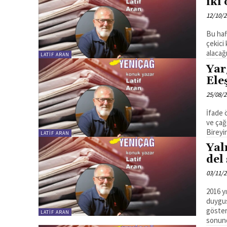
iki
12/10/
Bu haf
çekici 
alacağı
LATIF ARAN
Yar
Ele
25/08/
İfade 
ve çağ
Bireyi
LATIF ARAN
Yal
del 
03/11/
2016 y
duygus
göster
LATIF ARAN
sonund