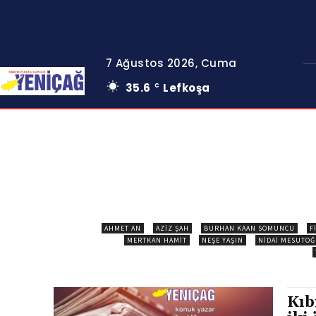
7 Ağustos 2026, Cuma
35.6
Lefkoşa
C
AHMET AN
AZIZ ŞAH
BURHAN KAAN SOMUNCU
F
MERTKAN HAMIT
NEŞE YAŞIN
NIDAI MESUTO
Kıb