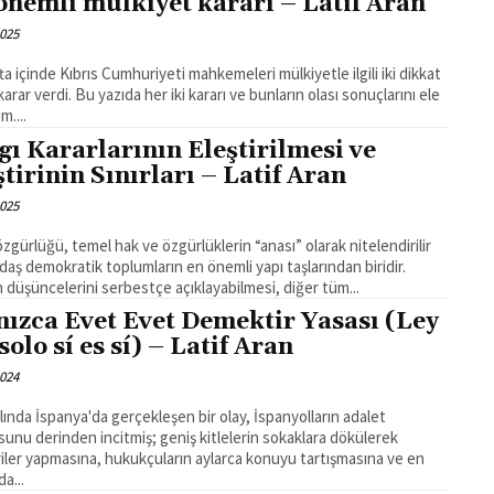
 önemli mülkiyet kararı – Latif Aran
2025
ta içinde Kıbrıs Cumhuriyeti mahkemeleri mülkiyetle ilgili iki dikkat
karar verdi. Bu yazıda her iki kararı ve bunların olası sonuçlarını ele
m....
gı Kararlarının Eleştirilmesi ve
ştirinin Sınırları – Latif Aran
2025
özgürlüğü, temel hak ve özgürlüklerin “anası” olarak nitelendirilir
daş demokratik toplumların en önemli yapı taşlarından biridir.
n düşüncelerini serbestçe açıklayabilmesi, diğer tüm...
nızca Evet Evet Demektir Yasası (Ley
solo sí es sí) – Latif Aran
2024
ılında İspanya'da gerçekleşen bir olay, İspanyolların adalet
unu derinden incitmiş; geniş kitlelerin sokaklara dökülerek
iler yapmasına, hukukçuların aylarca konuyu tartışmasına ve en
a...