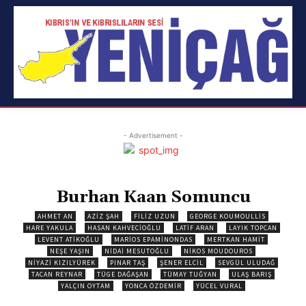
- Advertisement -
Burhan Kaan Somuncu
AHMET AN
AZIZ ŞAH
FILIZ UZUN
GEORGE KOUMOULLIS
HARE YAKULA
HASAN KAHVECIOĞLU
LATIF ARAN
LAYIK TOPCAN
LEVENT ATIKOĞLU
MARIOS EPAMINONDAS
MERTKAN HAMIT
NEŞE YAŞIN
NIDAI MESUTOĞLU
NIKOS MOUDOUROS
NIYAZI KIZILYÜREK
PINAR TAŞ
ŞENER ELCIL
SEVGÜL ULUDAĞ
TACAN REYNAR
TÜGE DAĞAŞAN
TÜMAY TUĞYAN
ULAŞ BARIŞ
YALÇIN OYTAM
YONCA ÖZDEMIR
YÜCEL VURAL