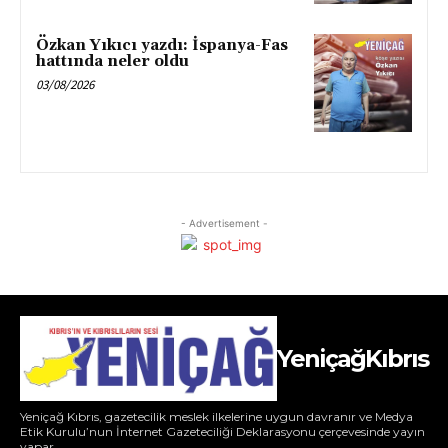
Özkan Yıkıcı yazdı: İspanya-Fas
hattında neler oldu
03/08/2026
- Advertisement -
YeniçağKıbrıs
Yeniçağ Kıbrıs, gazetecilik meslek ilkelerine uygun davranır ve Medya
Etik Kurulu’nun İnternet Gazeteciliği Deklarasyonu çerçevesinde yayın
yapar