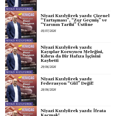
NIYAZI KIZILYÜREK
Niyazi Kızılyürek yazdı: Çizenel
“Tartışması”, “Zor Geçmiş” ve
“Yarının Tarihi” Üstüne
05/07/2026
NIYAZI KIZILYÜREK
Niyazi Kızılyürek yazdı:
Kayıplar Koruyucu Meleğini,
Kıbrıs da Bir Hafıza İşçisini
Kaybetti
29/06/2026
NIYAZI KIZILYÜREK
Niyazi Kızılyürek yazdı:
Federasyon “Gül” Değil!
28/06/2026
NIYAZI KIZILYÜREK
Niyazi Kızılyürek yazdı: İfrata
Kaçmak!