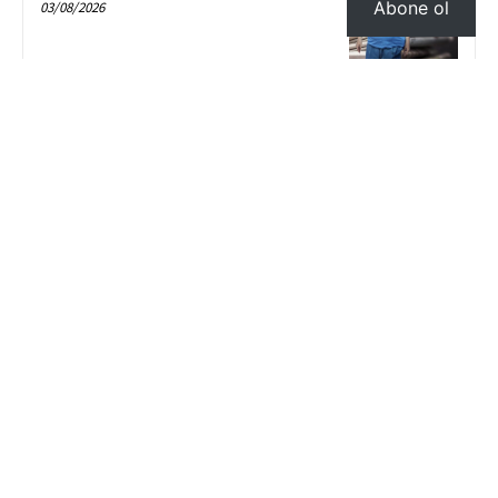
Abone ol
03/08/2026
- Advertisement -
YeniçağKıbrıs
Yeniçağ Kıbrıs, gazetecilik meslek ilkelerine uygun davranır ve Medya
Etik Kurulu’nun İnternet Gazeteciliği Deklarasyonu çerçevesinde yayın
yapar