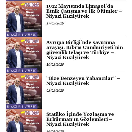
1912 Mayısında Limasol’da
Etnik Çatışma ve İlk Ölümler –
Niyazi Kızılyürek
17/05/2026
NIYAZI KIZILYÜREK
Avrupa Birliği’nde savunma
arayışı, Kıbrıs Cumhuriyeti’nin
güvenlik telaşı ve Türkiye –
Niyazi Kızılyürek
10/05/2026
NIYAZI KIZILYÜREK
“Βize Benzeyen Yabancılar” –
Niyazi Kızılyürek
03/05/2026
NIYAZI KIZILYÜREK
Statüko İçinde Yozlaşma ve
Erhürman’ın Gözlemleri –
Niyazi Kızılyürek
26/04/2026