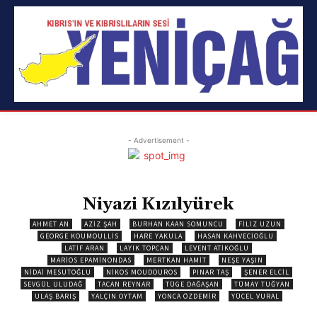
- Advertisement -
Niyazi Kızılyürek
AHMET AN
AZIZ ŞAH
BURHAN KAAN SOMUNCU
FILIZ UZUN
GEORGE KOUMOULLIS
HARE YAKULA
HASAN KAHVECIOĞLU
LATIF ARAN
LAYIK TOPCAN
LEVENT ATIKOĞLU
MARIOS EPAMINONDAS
MERTKAN HAMIT
NEŞE YAŞIN
NIDAI MESUTOĞLU
NIKOS MOUDOUROS
PINAR TAŞ
ŞENER ELCIL
SEVGÜL ULUDAĞ
TACAN REYNAR
TÜGE DAĞAŞAN
TÜMAY TUĞYAN
ULAŞ BARIŞ
YALÇIN OYTAM
YONCA ÖZDEMIR
YÜCEL VURAL