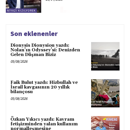
NIYAZI KIZILYÜREK
Son eklenenler
Dionysis Dionysiou yazdı:
Nolan’ın Odyssey’si: Denizden
Gelen Düşman Biziz
05/08/2026
Faik Bulut yazdı: Hizbullah ve
İsrail kavgasının 20 yıllık
bilançosu
05/08/2026
Özkan Yıkıcı yazdı: Kavram
fetişizminden yalan kullanım
normalleşmesine