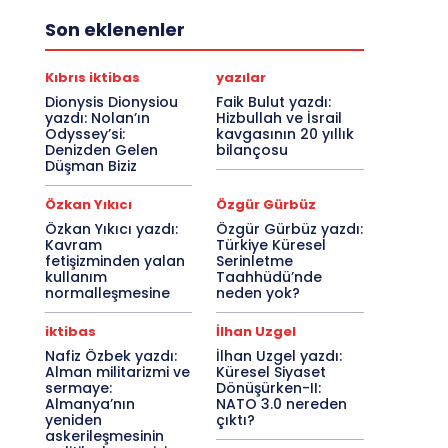
Son eklenenler
Kıbrıs iktibas
yazılar
Dionysis Dionysiou
Faik Bulut yazdı:
yazdı: Nolan’ın
Hizbullah ve İsrail
Odyssey’si:
kavgasının 20 yıllık
Denizden Gelen
bilançosu
Düşman Biziz
Özkan Yıkıcı
Özgür Gürbüz
Özkan Yıkıcı yazdı:
Özgür Gürbüz yazdı:
Kavram
Türkiye Küresel
fetişizminden yalan
Serinletme
kullanım
Taahhüdü’nde
normalleşmesine
neden yok?
iktibas
İlhan Uzgel
Nafiz Özbek yazdı:
İlhan Uzgel yazdı:
Alman militarizmi ve
Küresel Siyaset
sermaye:
Dönüşürken-II:
Almanya’nın
NATO 3.0 nereden
yeniden
çıktı?
askerileşmesinin