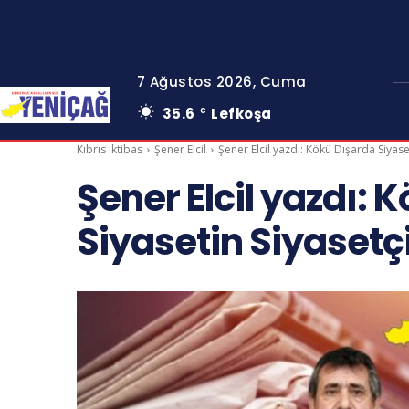
7 Ağustos 2026, Cuma
35.6
Lefkoşa
C
Kıbrıs iktibas
Şener Elcil
Şener Elcil yazdı: Kökü Dışarda Siyaset
Şener Elcil yazdı: 
Siyasetin Siyasetçi