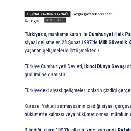
ORJINAL YAZININ KAYNAĞI
ozgurgazetekibris.com
Kategori:
ŞENER ELCIL
Türkiye
’de, mahkeme kararı ile
Cumhuriyet Halk Par
siyasi gelişmeler, 28 Şubat 1997’de
Milli Güvenlik 
yaşanan gelişmelerle örtüşmektedir.
Türkiye Cumhuriyeti Devleti,
İkinci Dünya Savaşı
so
güdümüne girmiştir.
Türkiye’deki siyasi gelişmeleri onların çizdiği çer
Küresel Yahudi sermayesinin çizdiği siyasi çerçeve
hükümette kalması veya hükümet olması mümkün de
Bilindiği üzere 1990’lı yılların ikinci yarısında
Refah 