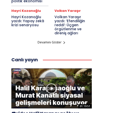
politik ekonomisi
Hayri Kozanoğlu
Volkan Yaraşır
Hayri Kozanoğlu
Volkan Yaraşır
yazdı: Yapay zekâ
yazdı: ‘Efendiliğin
krizi senaryosu
reddi’: Üçgen
örgütlenme ve
direniş ağları
Devamını Göster
Canlı yayın
01:19:51