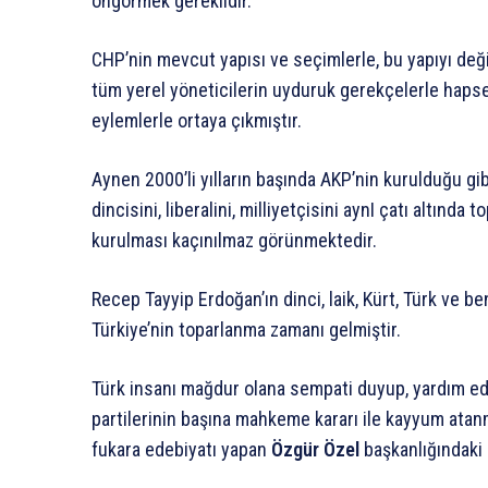
öngörmek gereklidir.
CHP’nin mevcut yapısı ve seçimlerle, bu yapıyı de
tüm yerel yöneticilerin uyduruk gerekçelerle hapse
eylemlerle ortaya çıkmıştır.
Aynen 2000’li yılların başında AKP’nin kurulduğu gi
dincisini, liberalini, milliyetçisini aynI çatı altında
kurulması kaçınılmaz görünmektedir.
Recep Tayyip Erdoğan’ın dinci, laik, Kürt, Türk ve ben
Türkiye’nin toparlanma zamanı gelmiştir.
Türk insanı mağdur olana sempati duyup, yardım edip
partilerinin başına mahkeme kararı ile kayyum atanm
fukara edebiyatı yapan
Özgür Özel
başkanlığındaki b