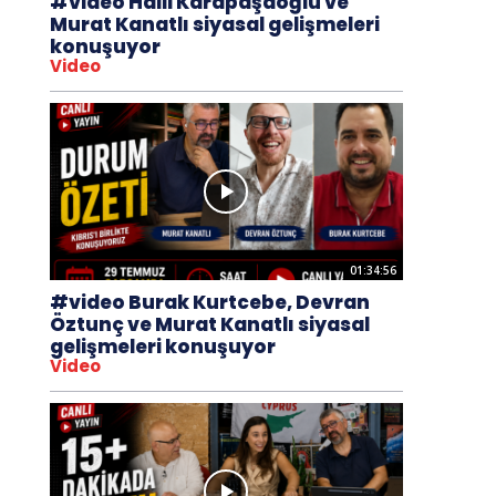
#video Halil Karapaşaoğlu ve
Murat Kanatlı siyasal gelişmeleri
konuşuyor
Video
01:34:56
#video Burak Kurtcebe, Devran
Öztunç ve Murat Kanatlı siyasal
gelişmeleri konuşuyor
Video