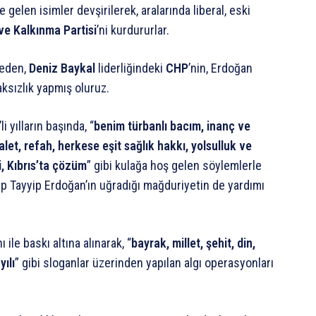
 gelen isimler devşirilerek, aralarında liberal, eski
ve Kalkınma Partisi
’ni kurdururlar.
 eden,
Deniz Baykal
liderliğindeki
CHP
’nin, Erdoğan
aksızlık yapmış oluruz.
 yılların başında, “
benim türbanlı bacım, inanç ve
alet, refah, herkese eşit sağlık hakkı, yolsulluk ve
i, Kıbrıs’ta çözüm
” gibi kulağa hoş gelen söylemlerle
ep Tayyip Erdoğan’ın uğradığı mağduriyetin de yardımı
le baskı altına alınarak, “
bayrak, millet, şehit, din,
yılı
” gibi sloganlar üzerinden yapılan algı operasyonları