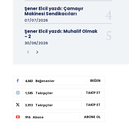
Şener Elcil yazdı: Çamaşır
Makinesi Sendikacıları
07/07/2026
Şener Elcil yazdı: Muhalif Olmak
– 2
30/06/2026
BEĞEN
4,663
Beğenenler
TAKIP ET
1,585
Takipçiler
TAKIP ET
3,913
Takipçiler
ABONE OL
916
Abone