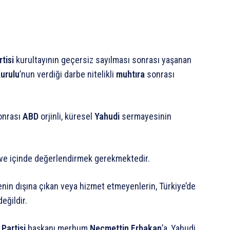
tisi
kurultayının geçersiz sayılması sonrası yaşanan
Kurulu
’nun verdiği darbe nitelikli
muhtıra
sonrası
nrası
ABD
orjinli, küresel
Yahudi
sermayesinin
çeve içinde değerlendirmek gerekmektedir.
nin dışına çıkan veya hizmet etmeyenlerin, Türkiye’de
ğildir.
Partisi
başkanı merhum
Necmettin Erbakan
’a, Yahudi