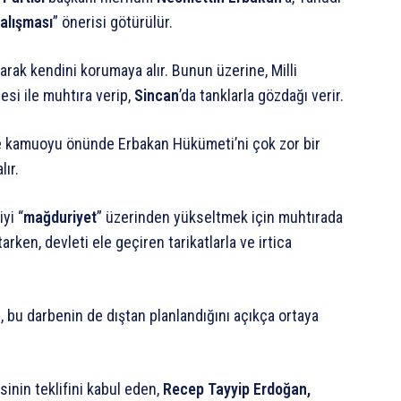
çalışması
” önerisi götürülür.
rak kendini korumaya alır. Bunun üzerine, Milli
esi ile muhtıra verip,
Sincan
’da tanklarla gözdağı verir.
ile kamuoyu önünde Erbakan Hükümeti’ni çok zor bir
ır.
yi “
mağduriyet
” üzerinden yükseltmek için muhtırada
tarken, devleti ele geçiren tarikatlarla ve irtica
 bu darbenin de dıştan planlandığını açıkça ortaya
inin teklifini kabul eden,
Recep Tayyip Erdoğan,