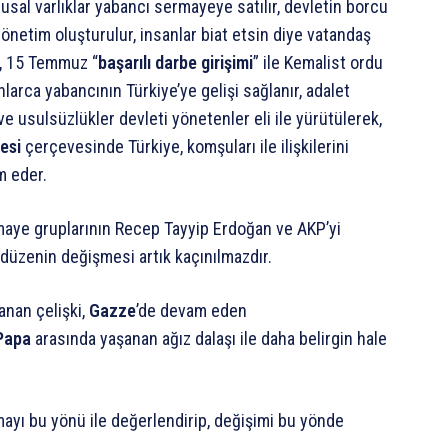
sal varlıklar yabancı sermayeye satılır, devletin borcu
 yönetim oluşturulur, insanlar biat etsin diye vatandaş
lir, 15 Temmuz “
başarılı darbe girişimi
” ile Kemalist ordu
onlarca yabancının Türkiye’ye gelişi sağlanır, adalet
e usulsüzlükler devleti yönetenler eli ile yürütülerek,
esi
çerçevesinde Türkiye, komşuları ile ilişkilerini
m eder.
rmaye gruplarının Recep Tayyip Erdoğan ve AKP’yi
 düzenin değişmesi artık kaçınılmazdır.
nan çelişki,
Gazze
’de devam eden
Papa
arasında yaşanan ağız dalaşı ile daha belirgin hale
ayı bu yönü ile değerlendirip, değişimi bu yönde