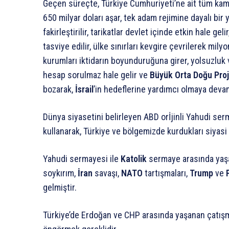
Geçen süreçte, Türkiye Cumhuriyeti’ne ait tüm kamu
650 milyar doları aşar, tek adam rejimine dayalı bir
fakirleştirilir, tarikatlar devlet içinde etkin hale ge
tasviye edilir, ülke sınırları kevgire çevrilerek mily
kurumları iktidarın boyunduruğuna girer, yolsuzluk v
hesap sorulmaz hale gelir ve
Büyük Orta Doğu Proj
bozarak,
İsrail
’in hedeflerine yardımcı olmaya deva
Dünya siyasetini belirleyen ABD orİjinli Yahudi se
kullanarak, Türkiye ve bölgemizde kurdukları siyasi
Yahudi sermayesi ile
Katolik
sermaye arasında yaşa
soykırım,
İran
savaşı,
NATO
tartışmaları,
Trump
ve
gelmiştir.
Türkiye’de Erdoğan ve CHP arasında yaşanan çatışm