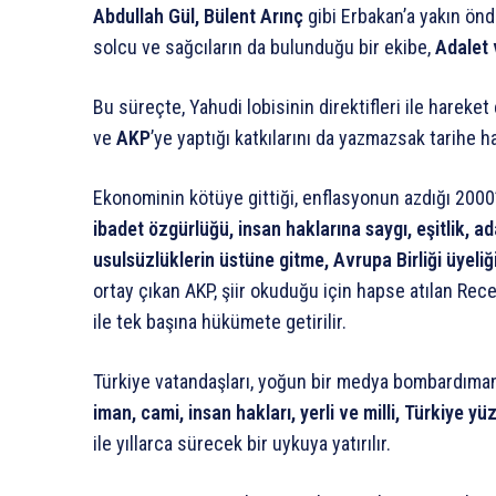
Abdullah Gül, Bülent Arınç
gibi Erbakan’a yakın önde
solcu ve sağcıların da bulunduğu bir ekibe,
Adalet 
Bu süreçte, Yahudi lobisinin direktifleri ile hareket
ve
AKP
’ye yaptığı katkılarını da yazmazsak tarihe h
Ekonominin kötüye gittiği, enflasyonun azdığı 2000’li
ibadet özgürlüğü, insan haklarına saygı, eşitlik, ad
usulsüzlüklerin üstüne gitme, Avrupa Birliği üyeliğ
ortay çıkan AKP, şiir okuduğu için hapse atılan Rec
ile tek başına hükümete getirilir.
Türkiye vatandaşları, yoğun bir medya bombardımanı i
iman, cami, insan hakları, yerli ve milli, Türkiye yüz
ile yıllarca sürecek bir uykuya yatırılır.