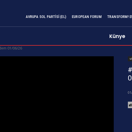
AVRUPA SOL PARTISI (EL)
EUROPEAN FORUM
TRANSFORM! E
Künye
dem 01/06/26
v
#
0
01