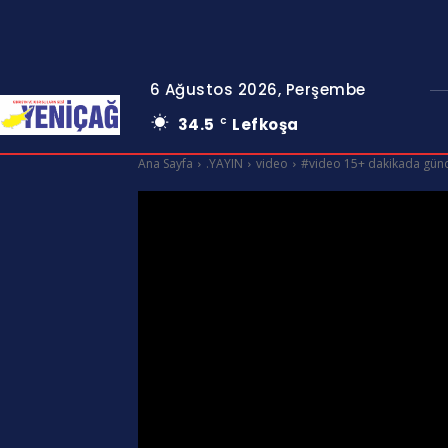
6 Ağustos 2026, Perşembe
34.5
Lefkoşa
C
Ana Sayfa
.YAYIN
video
#video 15+ dakikada gün