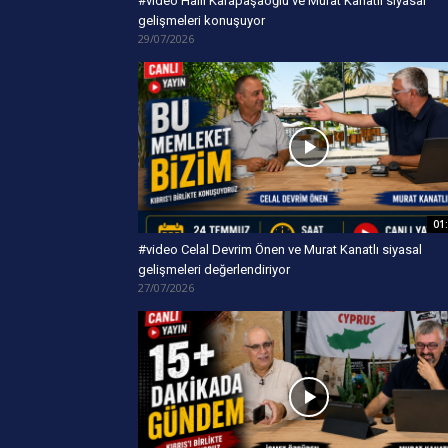
#video Halil Karapaşaoğlu ve Murat Kanatlı siyasal
gelişmeleri konuşuyor
29/07/2026
01
#video Celal Devrim Önen ve Murat Kanatlı siyasal
gelişmeleri değerlendiriyor
27/07/2026