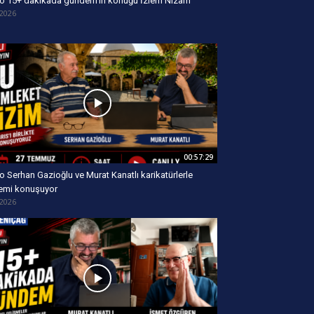
o 15+ dakikada gündem’in konuğu İzlem Nizam
/2026
00:57:29
o Serhan Gazioğlu ve Murat Kanatlı karikatürlerle
emi konuşuyor
/2026