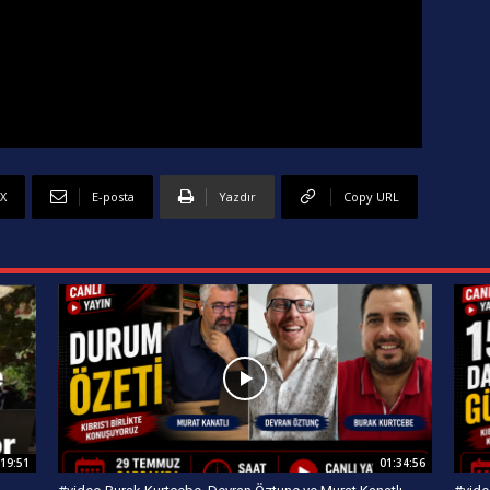
X
E-posta
Yazdır
Copy URL
:19:51
01:34:56