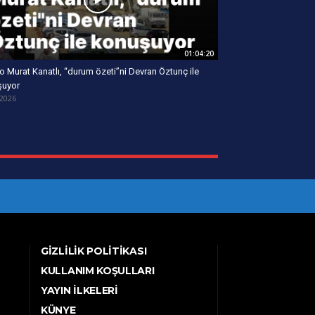
01:04:20
o Murat Kanatlı, “durum özeti”ni Devran Öztunç ile
şuyor
/2026
GIZLILIK POLITIKASI
KULLANIM KOŞULLARI
YAYIN İLKELERI
KÜNYE