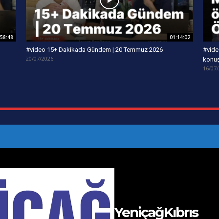
:58:48
01:14:02
#video 15+ Dakikada Gündem | 20 Temmuz 2026
#vide
20/07/2026
konu
16/07
YeniçağKıbrıs