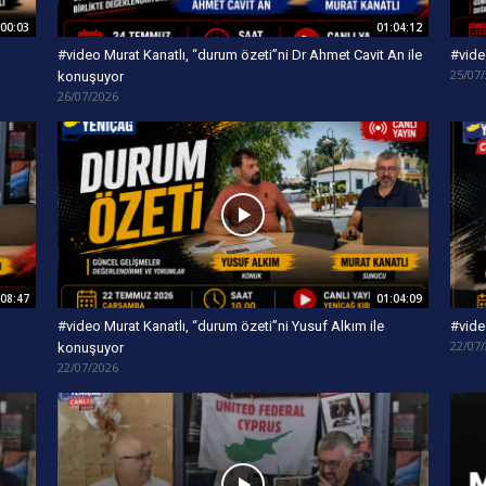
:00:03
01:04:12
#video Murat Kanatlı, “durum özeti”ni Dr Ahmet Cavit An ile
#vide
25/07
konuşuyor
26/07/2026
:08:47
01:04:09
#video Murat Kanatlı, “durum özeti”ni Yusuf Alkım ile
#vide
22/07
konuşuyor
22/07/2026