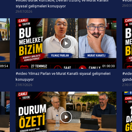
#video Burak Kurtcebe, Devran Öztunç ve Murat Kanatlı
#vide
29/07
siyasal gelişmeleri konuşuyor
29/07/2026
:09:54
01:00:30
#video Yılmaz Parlan ve Murat Kanatlı siyasal gelişmeleri
#vide
konuşuyor
günd
27/07/2026
27/07