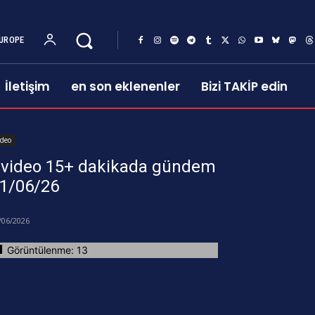
UROPE
İletişim
en son eklenenler
Bizi TAKİP edin
ideo
video 15+ dakikada gündem
1/06/26
/06/2026
Görüntülenme:
13