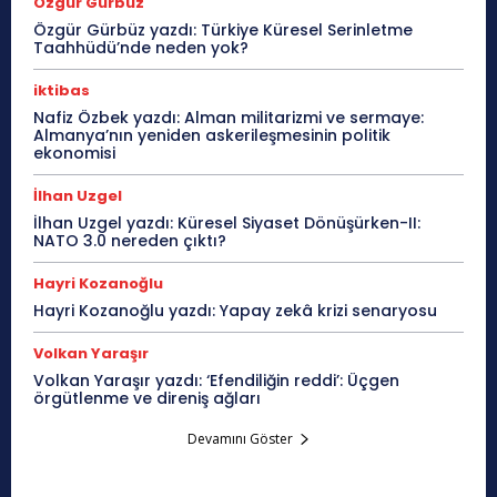
Özgür Gürbüz
Özgür Gürbüz yazdı: Türkiye Küresel Serinletme
Taahhüdü’nde neden yok?
iktibas
Nafiz Özbek yazdı: Alman militarizmi ve sermaye:
Almanya’nın yeniden askerileşmesinin politik
ekonomisi
İlhan Uzgel
İlhan Uzgel yazdı: Küresel Siyaset Dönüşürken-II:
NATO 3.0 nereden çıktı?
Hayri Kozanoğlu
Hayri Kozanoğlu yazdı: Yapay zekâ krizi senaryosu
Volkan Yaraşır
Volkan Yaraşır yazdı: ‘Efendiliğin reddi’: Üçgen
örgütlenme ve direniş ağları
Devamını Göster