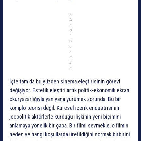
A
la
n
O
’
G
o
r
m
a
n
İşte tam da bu yüzden sinema eleştirisinin görevi
değişiyor. Estetik eleştiri artık politik-ekonomik ekran
okuryazarlığıyla yan yana yürümek zorunda. Bu bir
komplo teorisi değil. Küresel içerik endüstrisinin
jeopolitik aktörlerle kurduğu ilişkinin yeni biçimini
anlamaya yönelik bir çaba. Bir filmi sevmekle, o filmin
neden ve hangi koşullarda üretildiğini sormak birbirini