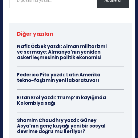
Abone ol
Diğer yazıları
Nafiz Özbek yazdı: Alman militarizmi
ve sermaye: Almanya’nın yeniden
askerileşmesinin politik ekonomisi
Federico Pita yazdı: Latin Amerika
tekno-faşizmin yeni laboratuvarı
Ertan Erol yazdı: Trump’ın kayığında
Kolombiya sağı
Shamim Chaudhry yazdı: Güney
Asya’nın genç kuşağı yeni bir sosyal
devrime doğru mu ilerliyor?