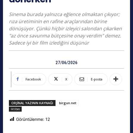
Sinema burada yalnızca eğlence olmaktan çıkıyor;
rıza üretiminin en rafine araçlarından birine
dönüşüyor. Çünkü hiçbir izleyici salondan çıkarken
"az önce savunma bütçesine onay verdim" demez.
Sadece iyi bir film izlediğini düşünür
27/06/2026
Facebook
X
E-posta
ORJINAL YAZININ KAYNAĞI
birgun.net
iktibas
Görüntülenme:
12