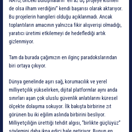
NATO, önceki buluşmaların “en az üç projeye kısmen
de olsa ilham verdiğini” kendi başarısı olarak aktarıyor.
Bu projelerin hangileri olduğu açıklanmadı. Ancak
toplantıların amacının yalnızca fikir alışverişi olmadığı,
yaratıcı üretimi etkilemeyi de hedeflediği artık
gizlenmiyor.
Tam da burada çağımızın en ilginç paradokslarından
biri ortaya çıkıyor.
Dünya genelinde aşırı sağ, korumacılık ve yerel
milliyetçilik yükselirken, dijital platformlar aynı anda
sınırları aşan çok uluslu güvenlik anlatılarını küresel
ölçekte dolaşıma sokuyor. İlk bakışta birbirine zıt
görünen bu iki eğilim aslında birbirini besliyor.
Milliyetçiliğin ürettiği tehdit algısı, “birlikte güçlüyüz”
söylemini daha ikna edici hale getiriyor. Bunun en