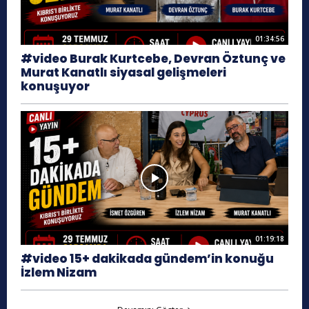
01:34:56
#video Burak Kurtcebe, Devran Öztunç ve
Murat Kanatlı siyasal gelişmeleri
konuşuyor
01:19:18
#video 15+ dakikada gündem’in konuğu
İzlem Nizam