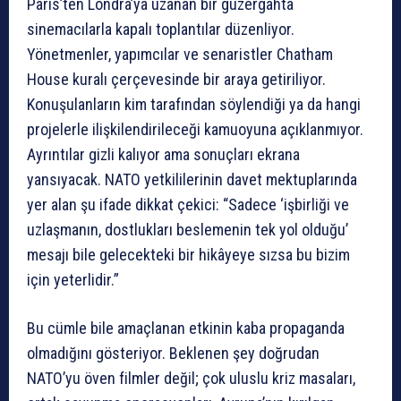
Paris’ten Londra’ya uzanan bir güzergâhta
sinemacılarla kapalı toplantılar düzenliyor.
Yönetmenler, yapımcılar ve senaristler Chatham
House kuralı çerçevesinde bir araya getiriliyor.
Konuşulanların kim tarafından söylendiği ya da hangi
projelerle ilişkilendirileceği kamuoyuna açıklanmıyor.
Ayrıntılar gizli kalıyor ama sonuçları ekrana
yansıyacak. NATO yetkililerinin davet mektuplarında
yer alan şu ifade dikkat çekici: “Sadece ‘işbirliği ve
uzlaşmanın, dostlukları beslemenin tek yol olduğu’
mesajı bile gelecekteki bir hikâyeye sızsa bu bizim
için yeterlidir.”
Bu cümle bile amaçlanan etkinin kaba propaganda
olmadığını gösteriyor. Beklenen şey doğrudan
NATO’yu öven filmler değil; çok uluslu kriz masaları,