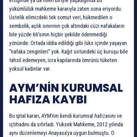
ettiğinde ya da fiilen biriyle yaşadığında bu
yükümlülük mahkeme kararıyla zaten sona eriyordu.
Üstelik elimizdeki tek somut veri, hükmedilen o
sembolik, açlık sınırının çok altındaki cüzi nafakaların
bile yüzde 66’sının hiçbir şekilde ödenmediği
yönünde. Ortada iddia edildiği gibi lüks içinde yaşayan
“nafaka zenginleri” yok. Kağıt üstündeki üç kuruşu bile
tahsil edemeyen, icra kapılarında ömrünü tüketen
yoksul kadınlar var.
AYM’NİN KURUMSAL
HAFIZA KAYBI
Bu iptal kararı, AYM’nin kendi kurumsal hafızasını ve
içtihadını da sıfırladı. Yüksek Mahkeme, 2012 yılında
aynı düzenlemeyi Anayasa’ya uygun bulmuştu. O