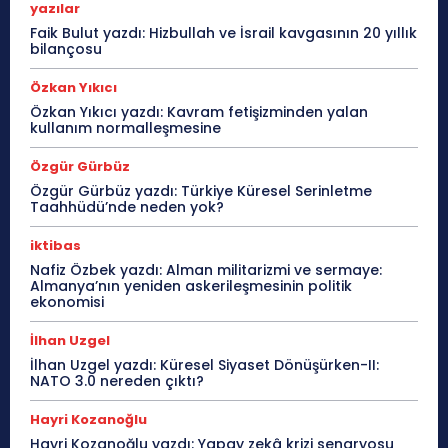
yazılar
Faik Bulut yazdı: Hizbullah ve İsrail kavgasının 20 yıllık
bilançosu
Özkan Yıkıcı
Özkan Yıkıcı yazdı: Kavram fetişizminden yalan
kullanım normalleşmesine
Özgür Gürbüz
Özgür Gürbüz yazdı: Türkiye Küresel Serinletme
Taahhüdü’nde neden yok?
iktibas
Nafiz Özbek yazdı: Alman militarizmi ve sermaye:
Almanya’nın yeniden askerileşmesinin politik
ekonomisi
İlhan Uzgel
İlhan Uzgel yazdı: Küresel Siyaset Dönüşürken-II:
NATO 3.0 nereden çıktı?
Hayri Kozanoğlu
Hayri Kozanoğlu yazdı: Yapay zekâ krizi senaryosu