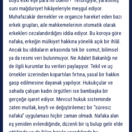
boyu eski eşe para mı ödenir?” retoriğiyle, yaratılmış
suni mağduriyet hikâyeleriyle meşgul ediyor.
Muhafazakâr dernekler ve organize hareket eden bazı
erkek grupları, aile mahkemelerinin otomatik olarak
erkekleri cezalandırdığını iddia ediyor. Bu koroya göre
nafaka, erkeğin mülkiyet hakkına yönelik açık bir ihlâl.
Ancak bu iddiaların arkasında tek bir somut, bilimsel
ya da resmi veri bulunmuyor. Ne Adalet Bakanlığı ne
de ilgili kurumlar bu verileri paylaşıyor. Tekil ve uç
örnekler üzerinden kopartılan fırtına, yasal bir hakkın
gasp edilmesine dayanak yapılıyor. Hukukçular ve
sahada çalışan kadın örgütleri ise bambaşka bir
gerçeğe işaret ediyor. Mevcut hukuk sisteminde
zaten mutlak, keyfi ve değiştirilemez bir “süresiz
nafaka” uygulaması hiçbir zaman olmadı. Nafaka alan
eş yeniden evlendiğinde, düzenli bir iş bulup gelir elde