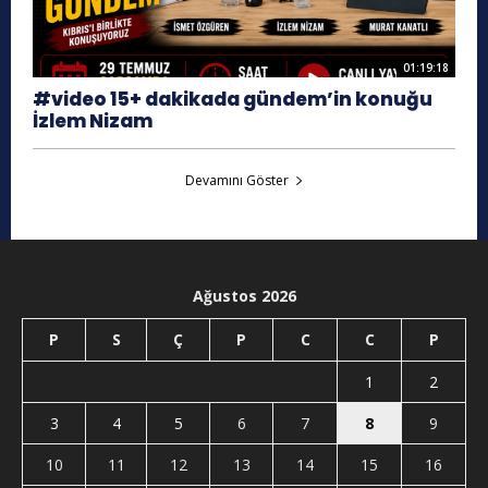
01:19:18
#video 15+ dakikada gündem’in konuğu
İzlem Nizam
Devamını Göster
Ağustos 2026
P
S
Ç
P
C
C
P
1
2
3
4
5
6
7
8
9
10
11
12
13
14
15
16