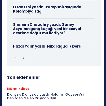
Ertan Erol yazdı: Trump’ın kayığında
Kolombiya sağı
Shamim Chaudhry yazdı: Güney
Asya’nın genç kuşağı yeni bir sosyal
devrime doğru mu ilerliyor?
Hazal Yalın yazdı: Nikaragua, 7 Ders
Son eklenenler
Kıbrıs iktibas
Dionysis Dionysiou yazdı: Nolan’ın Odyssey’si:
Denizden Gelen Düşman Biziz