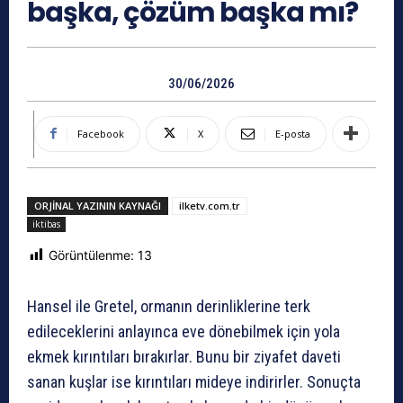
başka, çözüm başka mı?
30/06/2026
Facebook
X
E-posta
ORJINAL YAZININ KAYNAĞI
ilketv.com.tr
iktibas
Görüntülenme:
13
Hansel ile Gretel, ormanın derinliklerine terk
edileceklerini anlayınca eve dönebilmek için yola
ekmek kırıntıları bırakırlar. Bunu bir ziyafet daveti
sanan kuşlar ise kırıntıları mideye indirirler. Sonuçta