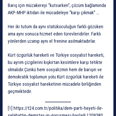
Barış için müzakereyi “kutsarken”, çözüm bağlamında
AKP-MHP iktidarı ile mücadeleye “karşı çıkmak” …
Her iki tutum da aynı statükoculuğun farklı gözüken
ama aynı sonuca hizmet eden türevleridirler. Farklı
yönlerden uzanıp aynı el frenine asılmaktadırlar.
Kürt özgürlük hareketi ve Türkiye sosyalist hareketi,
bu ayrım çizgilerini kışkırtan kesimlere karşı tetikte
olmalıdır.Çünkü hem sosyalizmin hem de barışın ve
demokratik toplumun yolu Kürt özgürlük hareketi ile
Türkiye sosyalist hareketinin mücadele birliğinden
geçmektedir.
[1] https://t24.com.tr/politika/dem-parti-heyeti-ile-
selahattin-demirtas-in-gorusmesi-basladi,1209380