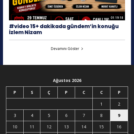
01:19:18
#video 15+ dakikada gündem’in konuğu
İzlem Nizam
Devamını Göster
Ağustos 2026
P
S
Ç
P
C
C
P
1
2
3
4
5
6
7
8
9
10
11
12
13
14
15
16