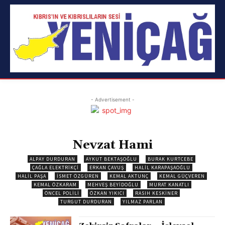
- Advertisement -
Nevzat Hami
ALPAY DURDURAN
AYKUT BEKTAŞOĞLU
BURAK KURTCEBE
ÇAĞLA ELEKTRIKÇI
ERKAN ÇAVUŞ
HALIL KARAPAŞAOĞLU
HALIL PAŞA
İSMET ÖZGÜREN
KEMAL AKTUNÇ
KEMAL GÜÇVEREN
KEMAL ÖZKARAM
MEHVEŞ BEYIDOĞLU
MURAT KANATLI
ÖNCEL POLILI
ÖZKAN YIKICI
RASIH KESKINER
TURGUT DURDURAN
YILMAZ PARLAN