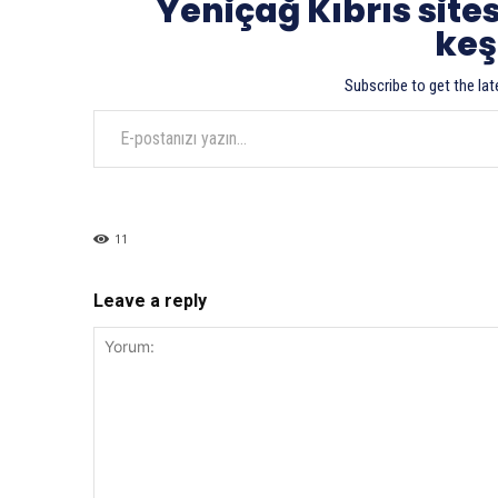
Yeniçağ Kıbrıs site
keş
Subscribe to get the lat
E-postanızı yazın…
11
Leave a reply