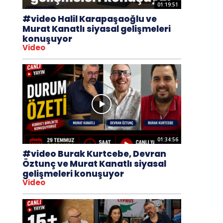
01:19:51
#video Halil Karapaşaoğlu ve
Murat Kanatlı siyasal gelişmeleri
konuşuyor
Video
01:34:56
#video Burak Kurtcebe, Devran
Öztunç ve Murat Kanatlı siyasal
gelişmeleri konuşuyor
Video