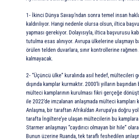
1- İkinci Dünya Savaşı’ndan sonra temel insan hakla
kaldırılıyor. Hangi nedenle olursa olsun, iltica baş
yapması gerekiyor. Dolayısıyla, iltica başvurusu kab
tutulma esas alınıyor. Avrupa ülkelerine ulaşmayı b
örülen telden duvarlara, sınır kontrollerine rağmen
kalmayacak.
2- “Üçüncü ülke” kuralında asıl hedef, mültecileri 
dışında kamplar kurmaktır. 2000’li yılların başından 
mülteci kamplarının kurulması fikri gerçeğe dönüştü
ile 2022’de imzalanan anlaşmada mülteci kampları ku
Anlaşma, bir taraftan Afrika’dan Avrupa’ya doğru yol
tarafta İngiltere’ye ulaşan mültecilerin bu kampla
Starmer anlaşmayı “caydırıcı olmayan bir hile” olar
Bunun üzerine Ruanda, tek taraflı feshedilen anlaş