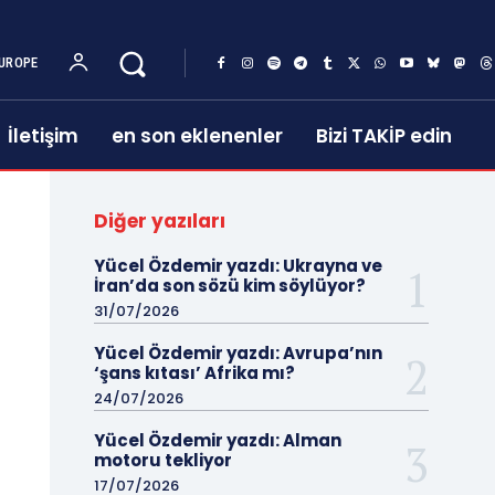
UROPE
İletişim
en son eklenenler
Bizi TAKİP edin
Diğer yazıları
Yücel Özdemir yazdı: Ukrayna ve
İran’da son sözü kim söylüyor?
31/07/2026
Yücel Özdemir yazdı: Avrupa’nın
‘şans kıtası’ Afrika mı?
24/07/2026
Yücel Özdemir yazdı: Alman
motoru tekliyor
17/07/2026