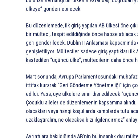
bulunan herhangi bir ülkenin vatandaşı doğrudan yu
ülkeye” gönderilebilecek.
Bu düzenlemede, ilk giriş yapılan AB ülkesi öne çı
bir mülteci, tespit edildiğinde önce hapse atılaca
geri gönderilecek. Dublin II Anlaşması kapsamınd
genişletiliyor. Mülteciler sadece giriş yaptıkları i
kastedilen “üçüncü ülke”, mültecilerin daha önce h
Mart sonunda, Avrupa Parlamentosundaki muhafazaka
ittifak kurarak “Geri Gönderme Yönetmeliği” için çoğ
edildi. Yasa, üye ülkelere sınır dışı edilecek “üçü
Çocuklu aileler de düzenlemenin kapsamına alındı. 
olacakları veya hangi koşullarda kamplarda tutulacakl
uzaklaştıralım, ne olacaksa bizi ilgilendirmez” anlay
Ayrıntılara bakıldığında AB’nin bu insanlık dışı mült