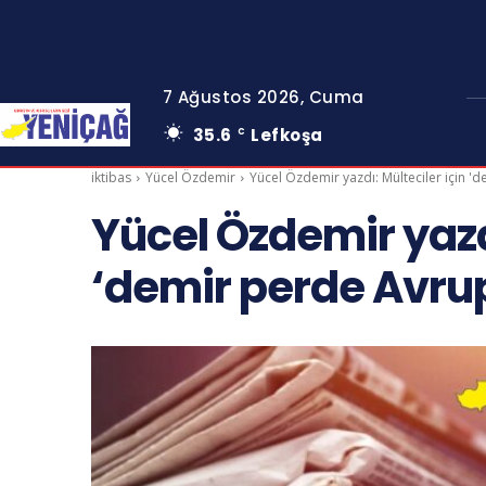
7 Ağustos 2026, Cuma
35.6
Lefkoşa
C
iktibas
Yücel Özdemir
Yücel Özdemir yazdı: Mülteciler için 
Yücel Özdemir yazdı
‘demir perde Avru