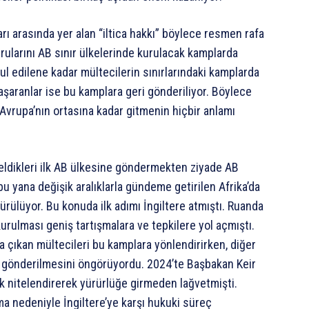
rı arasında yer alan “iltica hakkı” böylece resmen rafa
vurularını AB sınır ülkelerinde kurulacak kamplarda
ul edilene kadar mültecilerin sınırlarındaki kamplarda
aşaranlar ise bu kamplara geri gönderiliyor. Böylece
 Avrupa’nın ortasına kadar gitmenin hiçbir anlamı
geldikleri ilk AB ülkesine göndermekten ziyade AB
bu yana değişik aralıklarla gündeme getirilen Afrika’da
rülüyor. Bu konuda ilk adımı İngiltere atmıştı. Ruanda
rulması geniş tartışmalara ve tepkilere yol açmıştı.
a çıkan mültecileri bu kamplara yönlendirirken, diğer
ra gönderilmesini öngörüyordu. 2024’te Başbakan Keir
ak nitelendirerek yürürlüğe girmeden lağvetmişti.
ma nedeniyle İngiltere’ye karşı hukuki süreç