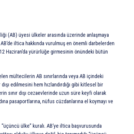
iği (AB) üyesi ülkeler arasında üzerinde anlaşmaya
 AB’de iltica hakkında vurulmuş en önemli darbelerden
ın 12 Haziran’da yürürlüğe girmesinin önündeki bütün
gelen mültecilerin AB sınırlarında veya AB içindeki
dışı edilmesini hem hızlandırdığı gibi kitlesel bir
rin sınır dışı cezaevlerinde uzun süre keyfi olarak
dına pasaportlarına, nüfus cüzdanlarına el koymayı ve
n “üçüncü ülke” kuralı. AB’ye iltica başvurusunda