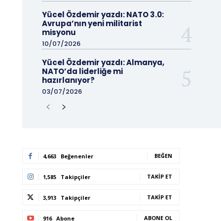
Yücel Özdemir yazdı: NATO 3.0:
Avrupa’nın yeni militarist
misyonu
10/07/2026
Yücel Özdemir yazdı: Almanya,
NATO’da liderliğe mi
hazırlanıyor?
03/07/2026
BEĞEN
4,663
Beğenenler
TAKIP ET
1,585
Takipçiler
TAKIP ET
3,913
Takipçiler
ABONE OL
916
Abone