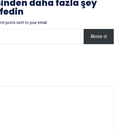
sinden daha fazla şey
fedin
est posts sent to your email.
Abone ol