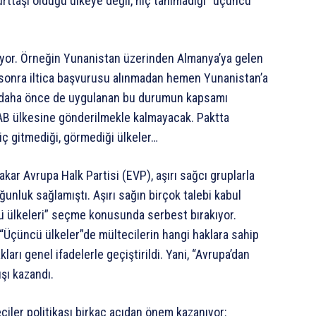
rttaşı olduğu ülkeye değil, hiç tanımadığı “üçüncü
kıyor. Örneğin Yunanistan üzerinden Almanya’ya gelen
k sonra iltica başvurusu alınmadan hemen Yunanistan’a
a daha önce de uygulanan bu durumun kapsamı
lk AB ülkesine gönderilmekle kalmayacak. Paktta
iç gitmediği, görmediği ülkeler…
r Avrupa Halk Partisi (EVP), aşırı sağcı gruplarla
unluk sağlamıştı. Aşırı sağın birçok talebi kabul
ncü ülkeleri” seçme konusunda serbest bırakıyor.
“Üçüncü ülkeler”de mültecilerin hangi haklara sahip
arı genel ifadelerle geçiştirildi. Yani, “Avrupa’dan
ışı kazandı.
eciler politikası birkaç açıdan önem kazanıyor: