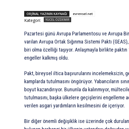
ORJINAL YAZININ KAYNAĞI
evrensel.net
Kategori:
YÜCEL ÖZDEMIR
Pazartesi günü Avrupa Parlamentosu ve Avrupa Birl
varılan Avrupa Ortak Sığınma Sistemi Paktı (GEAS),
biri olma özelliği taşıyor. Anlaşmayla birlikte pakt
engeller kalkmış oldu.
Pakt, bireysel iltica başvurularını incelemeksizin, 
kamplarda tutulmasını öngörüyor. Yabancıların sınır 
boyut kazandırıyor. Bununla da kalınmıyor, mültecile
tutulmasını, başka ülkelere geçişlerini engelleme a
verilen asgari yardımların kesilmesini de içeriyor.
Bir diğer önemli değişiklik ise üzerinde çok durula