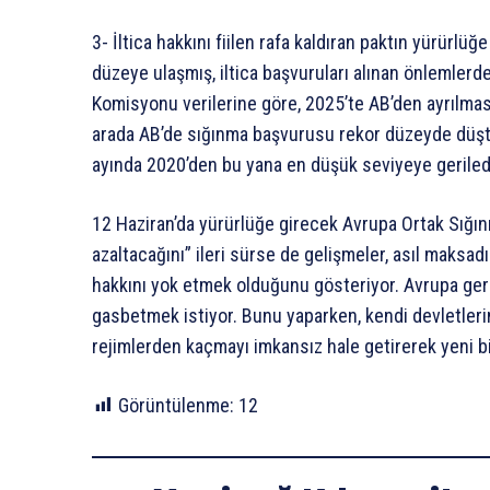
3- İltica hakkını fiilen rafa kaldıran paktın yürürlüğ
düzeye ulaşmış, iltica başvuruları alınan önleml
Komisyonu verilerine göre, 2025’te AB’den ayrılması 
arada AB’de sığınma başvurusu rekor düzeyde düştü
ayında 2020’den bu yana en düşük seviyeye geriled
12 Haziran’da yürürlüğe girecek Avrupa Ortak Sığı
azaltacağını” ileri sürse de gelişmeler, asıl maksadı
hakkını yok etmek olduğunu gösteriyor. Avrupa geric
gasbetmek istiyor. Bunu yaparken, kendi devletlerin
rejimlerden kaçmayı imkansız hale getirerek yeni bir
Görüntülenme:
12