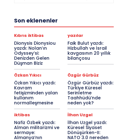
Son eklenenler
Kıbrıs iktibas
yazılar
Dionysis Dionysiou
Faik Bulut yazdı:
yazdı: Nolan’ın
Hizbullah ve İsrail
Odyssey’si:
kavgasının 20 yıllık
Denizden Gelen
bilançosu
Düşman Biziz
Özkan Yıkıcı
Özgür Gürbüz
Özkan Yıkıcı yazdı:
Özgür Gürbüz yazdı:
Kavram
Türkiye Küresel
fetişizminden yalan
Serinletme
kullanım
Taahhüdü’nde
normalleşmesine
neden yok?
iktibas
İlhan Uzgel
Nafiz Özbek yazdı:
İlhan Uzgel yazdı:
Alman militarizmi ve
Küresel Siyaset
sermaye:
Dönüşürken-II:
Almanya’nın
NATO 3.0 nereden