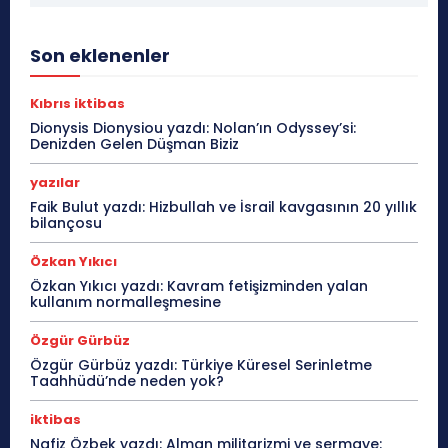
Son eklenenler
Kıbrıs iktibas
Dionysis Dionysiou yazdı: Nolan’ın Odyssey’si:
Denizden Gelen Düşman Biziz
yazılar
Faik Bulut yazdı: Hizbullah ve İsrail kavgasının 20 yıllık
bilançosu
Özkan Yıkıcı
Özkan Yıkıcı yazdı: Kavram fetişizminden yalan
kullanım normalleşmesine
Özgür Gürbüz
Özgür Gürbüz yazdı: Türkiye Küresel Serinletme
Taahhüdü’nde neden yok?
iktibas
Nafiz Özbek yazdı: Alman militarizmi ve sermaye: