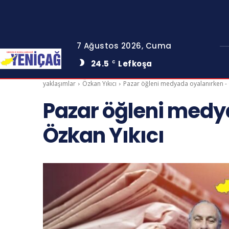
7 Ağustos 2026, Cuma
24.5
Lefkoşa
C
yaklaşımlar
Özkan Yıkıcı
Pazar öğleni medyada oyalanırken - 
Pazar öğleni medy
Özkan Yıkıcı