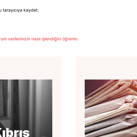
u tarayıcıya kaydet.
um verilerinizin nasıl işlendiğini öğrenin.