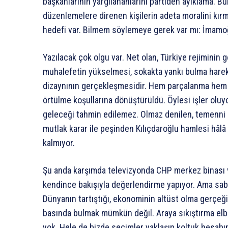
başkanlarının yargılananlarını partiden ayıklama. Bun
düzenlemelere direnen kişilerin adeta moralini kır
hedefi var. Bilmem söylemeye gerek var mı: İmamo
Yazılacak çok olgu var. Net olan, Türkiye rejiminin
muhalefetin yükselmesi, sokakta yankı bulma harek
dizaynının gerçekleşmesidir. Hem parçalanma hem 
örtülme koşullarına dönüştürüldü. Öylesi işler oluy
geleceği tahmin edilemez. Olmaz denilen, temenni
mutlak karar ile peşinden Kılıçdaroğlu hamlesi hâlâ
kalmıyor.
Şu anda karşımda televizyonda CHP merkez binası var
kendince bakışıyla değerlendirme yapıyor. Ama saba
Dünyanın tartıştığı, ekonominin altüst olma gerçeği
basında bulmak mümkün değil. Araya sıkıştırma elbe
yok. Hele de bizde seçimler yaklaşıp koltuk hesabın