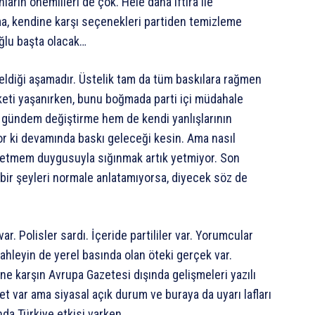
ların önemlileri de çok. Hele daha iftira ile
ma, kendine karşı seçenekleri partiden temizleme
ğlu başta olacak…
 geldiği aşamadır. Üstelik tam da tüm baskılara rağmen
eti yaşanırken, bunu boğmada parti içi müdahale
gündem değiştirme hem de kendi yanlışlarının
or ki devamında baskı geleceği kesin. Ama nasıl
 etmem duygusuyla sığınmak artık yetmiyor. Son
 bir şeyleri normale anlatamıyorsa, diyecek söz de
. Polisler sardı. İçeride partililer var. Yorumcular
hleyin de yerel basında olan öteki gerçek var.
ne karşın Avrupa Gazetesi dışında gelişmeleri yazılı
t var ama siyasal açık durum ve buraya da uyarı lafları
da Türkiye etkisi varken.