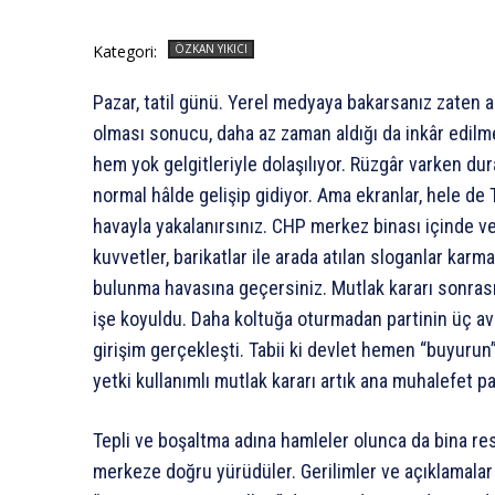
Kategori:
ÖZKAN YIKICI
Pazar, tatil günü. Yerel medyaya bakarsanız zaten a
olması sonucu, daha az zaman aldığı da inkâr edilm
hem yok gelgitleriyle dolaşılıyor. Rüzgâr varken dur
normal hâlde gelişip gidiyor. Ama ekranlar, hele de
havayla yakalanırsınız. CHP merkez binası içinde ve
kuvvetler, barikatlar ile arada atılan sloganlar ka
bulunma havasına geçersiniz. Mutlak kararı sonrası
işe koyuldu. Daha koltuğa oturmadan partinin üç avu
girişim gerçekleşti. Tabii ki devlet hemen “buyurun”
yetki kullanımlı mutlak kararı artık ana muhalefet pa
Tepli ve boşaltma adına hamleler olunca da bina re
merkeze doğru yürüdüler. Gerilimler ve açıklamalar