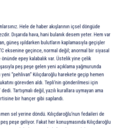
nlarsınız. Hele de haber akışlarının içsel döngüde
ezdir. Dışarıda hava, hani bulanık desem yeter. Hem var
an, güneş ışıldarken bulutların kaplamasıyla geçişler
 TC eksenine geçince, normal değil; anormal bir siyasal
 önünde epey kalabalık var. Üstelik yine çelik
rmaşasıyla peş peşe gelen yeni açıklama yağmurunda
 yeni “pehlivan” Kılıçdaroğlu harekete geçip hemen
katını görevden aldı. Tepli’nin gönderilmesi için
 dedi. Tartışmalı değil, yazılı kurallara uymayan ama
rtisine bir hançer gibi saplandı.
smen sel yerine döndü. Kılıçdaroğlu’nun fedaileri de
 peş peşe geliyor. Fakat her konuşmasında Kılıçdaroğlu