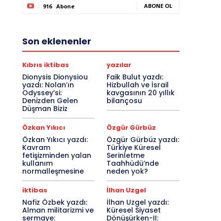
ABONE OL
916
Abone
Son eklenenler
Kıbrıs iktibas
yazılar
Dionysis Dionysiou
Faik Bulut yazdı:
yazdı: Nolan’ın
Hizbullah ve İsrail
Odyssey’si:
kavgasının 20 yıllık
Denizden Gelen
bilançosu
Düşman Biziz
Özkan Yıkıcı
Özgür Gürbüz
Özkan Yıkıcı yazdı:
Özgür Gürbüz yazdı:
Kavram
Türkiye Küresel
fetişizminden yalan
Serinletme
kullanım
Taahhüdü’nde
normalleşmesine
neden yok?
iktibas
İlhan Uzgel
Nafiz Özbek yazdı:
İlhan Uzgel yazdı:
Alman militarizmi ve
Küresel Siyaset
sermaye:
Dönüşürken-II: