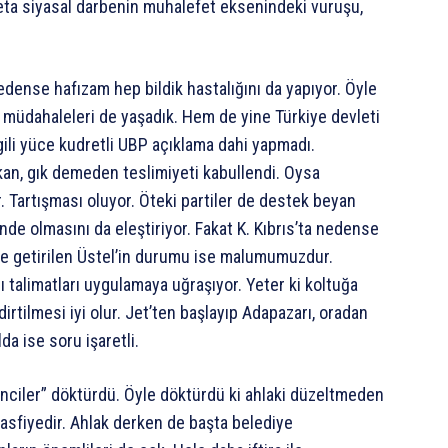
ta siyasal darbenin muhalefet eksenindeki vuruşu,
edense hafızam hep bildik hastalığını da yapıyor. Öyle
r müdahaleleri de yaşadık. Hem de yine Türkiye devleti
lgili yüce kudretli UBP açıklama dahi yapmadı.
an, gık demeden teslimiyeti kabullendi. Oysa
. Tartışması oluyor. Öteki partiler de destek beyan
inde olmasını da eleştiriyor. Fakat K. Kıbrıs’ta nedense
e getirilen Üstel’in durumu ise malumumuzdur.
ğı talimatları uygulamaya uğraşıyor. Yeter ki koltuğa
irtilmesi iyi olur. Jet’ten başlayıp Adapazarı, oradan
lda ise soru işaretli.
“inciler” döktürdü. Öyle döktürdü ki ahlaki düzeltmeden
tasfiyedir. Ahlak derken de başta belediye