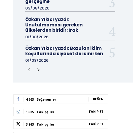
gerçeğine
03/08/2026
Özkan Yıkıcı yazdı:
Unutulmaması gereken
ülkelerden biridir: Irak
01/08/2026
Özkan Yıkıcı yazdı: Bozulan iklim
koşullarında siyaset de ısınırken
01/08/2026
BEĞEN
4,663
Beğenenler
TAKIP ET
1,585
Takipçiler
TAKIP ET
3,913
Takipçiler