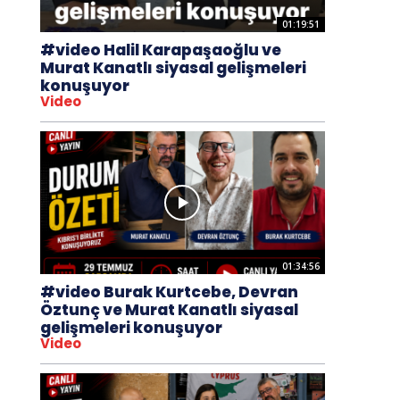
01:19:51
#video Halil Karapaşaoğlu ve
Murat Kanatlı siyasal gelişmeleri
konuşuyor
Video
01:34:56
#video Burak Kurtcebe, Devran
Öztunç ve Murat Kanatlı siyasal
gelişmeleri konuşuyor
Video