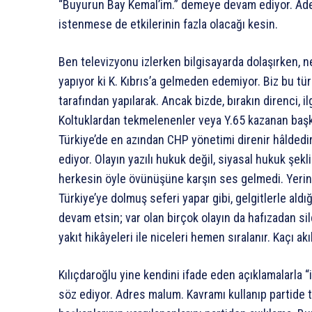
“Buyurun Bay Kemal’im.” demeye devam ediyor. Ade
istenmese de etkilerinin fazla olacağı kesin.
Ben televizyonu izlerken bilgisayarda dolaşırken, n
yapıyor ki K. Kıbrıs’a gelmeden edemiyor. Biz bu tü
tarafından yapılarak. Ancak bizde, bırakın direnci, i
Koltuklardan tekmelenenler veya Y.65 kazanan başk
Türkiye’de en azından CHP yönetimi direnir hâldedir
ediyor. Olayın yazılı hukuk değil, siyasal hukuk şekl
herkesin öyle övünüşüne karşın ses gelmedi. Yerin
Türkiye’ye dolmuş seferi yapar gibi, gelgitlerle aldı
devam etsin; var olan birçok olayın da hafızadan sild
yakıt hikâyeleri ile niceleri hemen sıralanır. Kaçı akı
Kılıçdaroğlu yine kendini ifade eden açıklamalarla 
söz ediyor. Adres malum. Kavramı kullanıp partide 