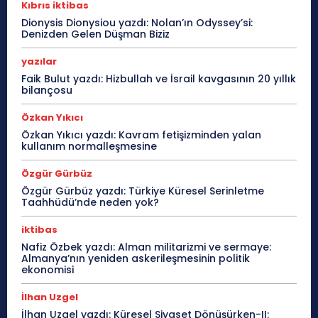
Kıbrıs iktibas
Dionysis Dionysiou yazdı: Nolan’ın Odyssey’si:
Denizden Gelen Düşman Biziz
yazılar
Faik Bulut yazdı: Hizbullah ve İsrail kavgasının 20 yıllık
bilançosu
Özkan Yıkıcı
Özkan Yıkıcı yazdı: Kavram fetişizminden yalan
kullanım normalleşmesine
Özgür Gürbüz
Özgür Gürbüz yazdı: Türkiye Küresel Serinletme
Taahhüdü’nde neden yok?
iktibas
Nafiz Özbek yazdı: Alman militarizmi ve sermaye:
Almanya’nın yeniden askerileşmesinin politik
ekonomisi
İlhan Uzgel
İlhan Uzgel yazdı: Küresel Siyaset Dönüşürken-II: