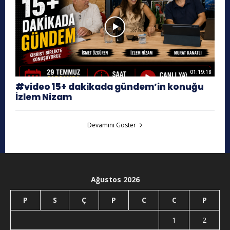
01:19:18
#video 15+ dakikada gündem’in konuğu
İzlem Nizam
Devamını Göster
Ağustos 2026
P
S
Ç
P
C
C
P
1
2