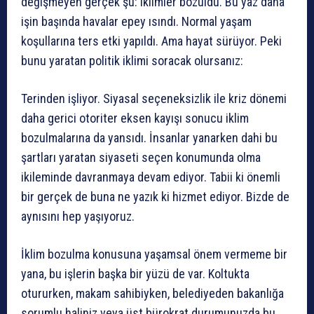
değişmeyen gerçek şu: iklimler bozuldu. Bu yaz daha
işin başında havalar epey ısındı. Normal yaşam
koşullarına ters etki yapıldı. Ama hayat sürüyor. Peki
bunu yaratan politik iklimi soracak olursanız:
Terinden işliyor. Siyasal seçeneksizlik ile kriz dönemi
daha gerici otoriter eksen kayışı sonucu iklim
bozulmalarına da yansıdı. İnsanlar yanarken dahi bu
şartları yaratan siyaseti seçen konumunda olma
ikileminde davranmaya devam ediyor. Tabii ki önemli
bir gerçek de buna ne yazık ki hizmet ediyor. Bizde de
aynısını hep yaşıyoruz.
İklim bozulma konusuna yaşamsal önem vermeme bir
yana, bu işlerin başka bir yüzü de var. Koltukta
otururken, makam sahibiyken, belediyeden bakanlığa
sorumlu haliniz veya üst bürokrat durumunuzda bu