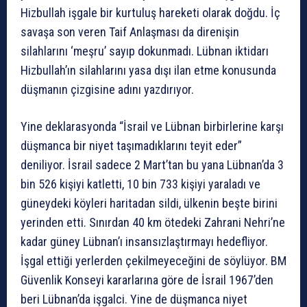
Hizbullah işgale bir kurtuluş hareketi olarak doğdu. İç
savaşa son veren Taif Anlaşması da direnişin
silahlarını ‘meşru’ sayıp dokunmadı. Lübnan iktidarı
Hizbullah’ın silahlarını yasa dışı ilan etme konusunda
düşmanın çizgisine adını yazdırıyor.
Yine deklarasyonda “İsrail ve Lübnan birbirlerine karşı
düşmanca bir niyet taşımadıklarını teyit eder”
deniliyor. İsrail sadece 2 Mart’tan bu yana Lübnan’da 3
bin 526 kişiyi katletti, 10 bin 733 kişiyi yaraladı ve
güneydeki köyleri haritadan sildi, ülkenin beşte birini
yerinden etti. Sınırdan 40 km ötedeki Zahrani Nehri’ne
kadar güney Lübnan’ı insansızlaştırmayı hedefliyor.
İşgal ettiği yerlerden çekilmeyeceğini de söylüyor. BM
Güvenlik Konseyi kararlarına göre de İsrail 1967’den
beri Lübnan’da işgalci. Yine de düşmanca niyet