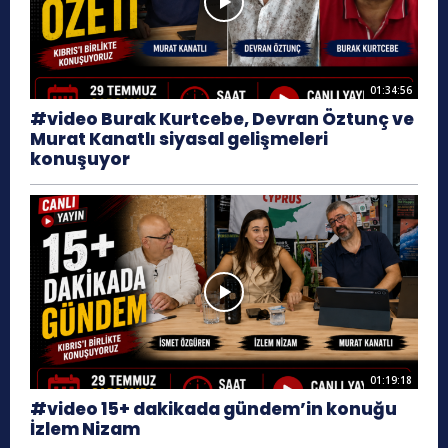
01:34:56
#video Burak Kurtcebe, Devran Öztunç ve
Murat Kanatlı siyasal gelişmeleri
konuşuyor
01:19:18
#video 15+ dakikada gündem’in konuğu
İzlem Nizam