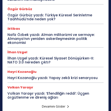
Özgür Gürbüz
Özgür Gürbüz yazdı: Türkiye Küresel Serinletme
Taahhüdü’nde neden yok?
iktibas
Nafiz Özbek yazdı: Alman militarizmi ve sermaye:
Almanya’nın yeniden askerileşmesinin politik
ekonomisi
İlhan Uzgel
İlhan Uzgel yazdı: Küresel Siyaset Dönüşürken-II:
NATO 3.0 nereden çıktı?
Hayri Kozanoğlu
Hayri Kozanoğlu yazdı: Yapay zekâ krizi senaryosu
Volkan Yaraşır
Volkan Yaraşır yazdı: ‘Efendiliğin reddi’: Üçgen
örgütlenme ve direniş ağları
Devamını Göster