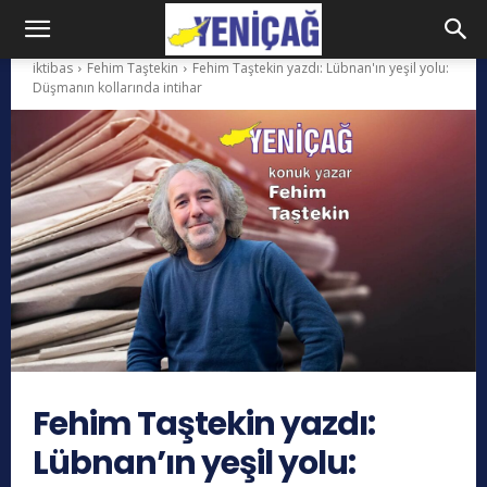
iktibas
Fehim Taştekin
Fehim Taştekin yazdı: Lübnan'ın yeşil yolu:
Düşmanın kollarında intihar
Fehim Taştekin yazdı:
Lübnan’ın yeşil yolu: