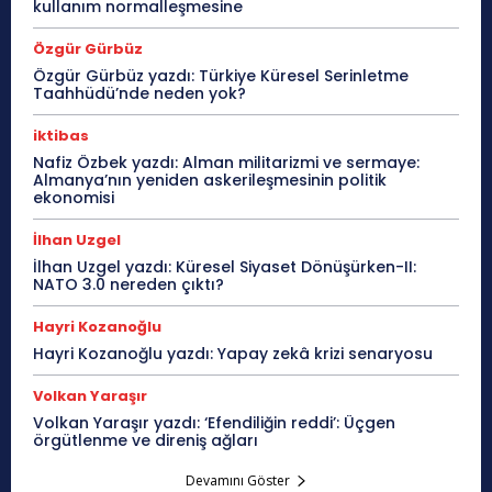
kullanım normalleşmesine
Özgür Gürbüz
Özgür Gürbüz yazdı: Türkiye Küresel Serinletme
Taahhüdü’nde neden yok?
iktibas
Nafiz Özbek yazdı: Alman militarizmi ve sermaye:
Almanya’nın yeniden askerileşmesinin politik
ekonomisi
İlhan Uzgel
İlhan Uzgel yazdı: Küresel Siyaset Dönüşürken-II:
NATO 3.0 nereden çıktı?
Hayri Kozanoğlu
Hayri Kozanoğlu yazdı: Yapay zekâ krizi senaryosu
Volkan Yaraşır
Volkan Yaraşır yazdı: ‘Efendiliğin reddi’: Üçgen
örgütlenme ve direniş ağları
Devamını Göster