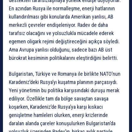
destekten tarafsızlaşmaya yönelik endişe duyuyorlar.
En azından Rusya ile normalleşme, enerji hatlarının
kullandırılması gibi konularda Amerikan yanlısı, AB
merkezli çevreler endişeleniyor. Radev de daha
tarafsız olacağını ve yolsuzlukla mücadele ederek
egemen oligark rejimi değiştireceğini açıkça söyledi.
Ama Avrupa yanlısı olduğunu, sadece bazı AB üst
bürokrat kesiminin politikalarını eleştirdiğini belirtti.
Bulgaristan, Türkiye ve Romanya ile birlikte NATO’nun
Karadeniz’deki Rusya’yı kuşatma planının parçasıydı.
Yeni yönetimin bu politika karşısındaki duruşu merak
ediliyor. Özellikle tam da bölge savaştan savaşa
koşarken, Karadeniz’de Rusya’ya karşı kıskacı
genişletme hamleleri olurken, enerji krizlerinde
daralan alanda çareler konuşulurken Bulgaristan’da
yolsuzluk üzerinden Radev’in, birkaç aylık partiyle