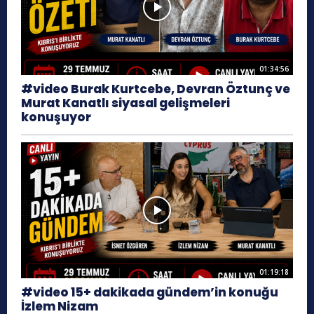
01:34:56
#video Burak Kurtcebe, Devran Öztunç ve
Murat Kanatlı siyasal gelişmeleri
konuşuyor
01:19:18
#video 15+ dakikada gündem’in konuğu
İzlem Nizam