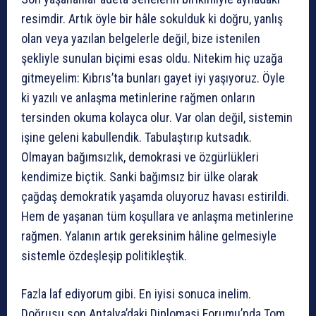
resimdir. Artık öyle bir hâle sokulduk ki doğru, yanlış
olan veya yazılan belgelerle değil, bize istenilen
şekliyle sunulan biçimi esas oldu. Nitekim hiç uzağa
gitmeyelim: Kıbrıs’ta bunları gayet iyi yaşıyoruz. Öyle
ki yazılı ve anlaşma metinlerine rağmen onların
tersinden okuma kolayca olur. Var olan değil, sistemin
işine geleni kabullendik. Tabulaştırıp kutsadık.
Olmayan bağımsızlık, demokrasi ve özgürlükleri
kendimize biçtik. Sanki bağımsız bir ülke olarak
çağdaş demokratik yaşamda oluyoruz havası estirildi.
Hem de yaşanan tüm koşullara ve anlaşma metinlerine
rağmen. Yalanın artık gereksinim hâline gelmesiyle
sistemle özdeşleşip politikleştik.
Fazla laf ediyorum gibi. En iyisi sonuca inelim.
Doğrusu son Antalya’daki Diplomasi Forumu’nda Tom