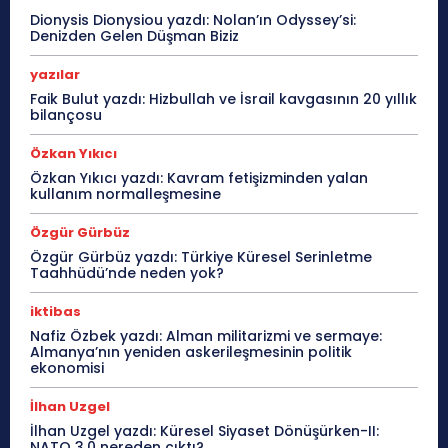
Dionysis Dionysiou yazdı: Nolan’ın Odyssey’si:
Denizden Gelen Düşman Biziz
yazılar
Faik Bulut yazdı: Hizbullah ve İsrail kavgasının 20 yıllık
bilançosu
Özkan Yıkıcı
Özkan Yıkıcı yazdı: Kavram fetişizminden yalan
kullanım normalleşmesine
Özgür Gürbüz
Özgür Gürbüz yazdı: Türkiye Küresel Serinletme
Taahhüdü’nde neden yok?
iktibas
Nafiz Özbek yazdı: Alman militarizmi ve sermaye:
Almanya’nın yeniden askerileşmesinin politik
ekonomisi
İlhan Uzgel
İlhan Uzgel yazdı: Küresel Siyaset Dönüşürken-II:
NATO 3.0 nereden çıktı?