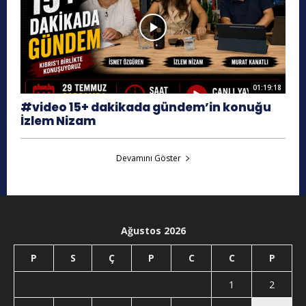
01:19:18
#video 15+ dakikada gündem’in konuğu
İzlem Nizam
Devamını Göster
Ağustos 2026
P
S
Ç
P
C
C
P
1
2