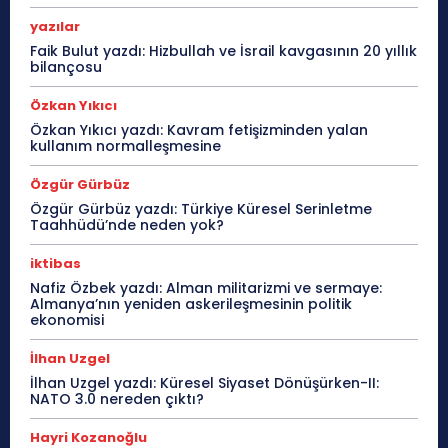
yazılar
Faik Bulut yazdı: Hizbullah ve İsrail kavgasının 20 yıllık
bilançosu
Özkan Yıkıcı
Özkan Yıkıcı yazdı: Kavram fetişizminden yalan
kullanım normalleşmesine
Özgür Gürbüz
Özgür Gürbüz yazdı: Türkiye Küresel Serinletme
Taahhüdü’nde neden yok?
iktibas
Nafiz Özbek yazdı: Alman militarizmi ve sermaye:
Almanya’nın yeniden askerileşmesinin politik
ekonomisi
İlhan Uzgel
İlhan Uzgel yazdı: Küresel Siyaset Dönüşürken-II:
NATO 3.0 nereden çıktı?
Hayri Kozanoğlu