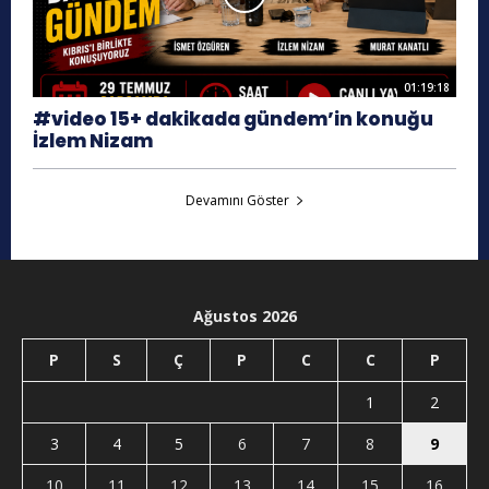
01:19:18
#video 15+ dakikada gündem’in konuğu
İzlem Nizam
Devamını Göster
Ağustos 2026
P
S
Ç
P
C
C
P
1
2
3
4
5
6
7
8
9
10
11
12
13
14
15
16