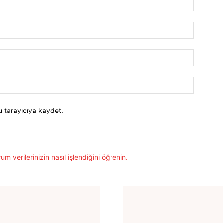
İsim:*
E-
Posta:*
Website:
u tarayıcıya kaydet.
um verilerinizin nasıl işlendiğini öğrenin.