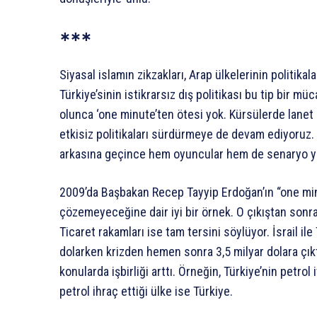
∗∗∗
Siyasal islamın zikzakları, Arap ülkelerinin politikal
Türkiye’sinin istikrarsız dış politikası bu tip bir 
olunca ‘one minute’ten ötesi yok. Kürsülerde lanet
etkisiz politikaları sürdürmeye de devam ediyoru
arkasına geçince hem oyuncular hem de senaryo y
2009’da Başbakan Recep Tayyip Erdoğan’ın “one minu
çözemeyeceğine dair iyi bir örnek. O çıkıştan sonr
Ticaret rakamları ise tam tersini söylüyor. İsrail il
dolarken krizden hemen sonra 3,5 milyar dolara çıktı
konularda işbirliği arttı. Örneğin, Türkiye’nin petrol i
petrol ihraç ettiği ülke ise Türkiye.