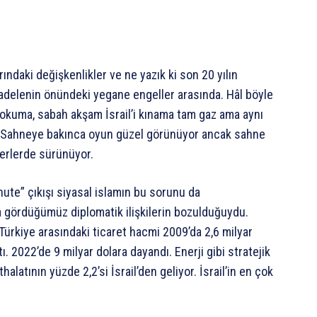
arındaki değişkenlikler ve ne yazık ki son 20 yılın
mücadelenin önündeki yegane engeller arasında. Hâl böyle
 okuma, sabah akşam İsrail’i kınama tam gaz ama aynı
z. Sahneye bakınca oyun güzel görünüyor ancak sahne
erlerde sürünüyor.
te” çıkışı siyasal islamın bu sorunu da
a gördüğümüz diplomatik ilişkilerin bozulduğuydu.
e Türkiye arasındaki ticaret hacmi 2009’da 2,6 milyar
. 2022’de 9 milyar dolara dayandı. Enerji gibi stratejik
thalatının yüzde 2,2’si İsrail’den geliyor. İsrail’in en çok