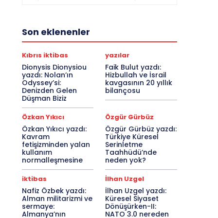
Son eklenenler
Kıbrıs iktibas
yazılar
Dionysis Dionysiou
Faik Bulut yazdı:
yazdı: Nolan’ın
Hizbullah ve İsrail
Odyssey’si:
kavgasının 20 yıllık
Denizden Gelen
bilançosu
Düşman Biziz
Özkan Yıkıcı
Özgür Gürbüz
Özkan Yıkıcı yazdı:
Özgür Gürbüz yazdı:
Kavram
Türkiye Küresel
fetişizminden yalan
Serinletme
kullanım
Taahhüdü’nde
normalleşmesine
neden yok?
iktibas
İlhan Uzgel
Nafiz Özbek yazdı:
İlhan Uzgel yazdı:
Alman militarizmi ve
Küresel Siyaset
sermaye:
Dönüşürken-II:
Almanya’nın
NATO 3.0 nereden