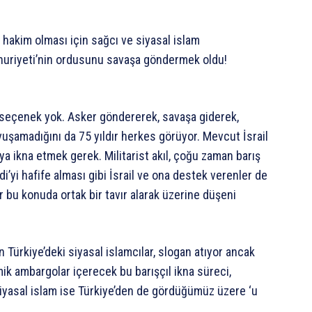
n hakim olması için sağcı ve siyasal islam
huriyeti’nin ordusunu savaşa göndermek oldu!
 seçenek yok. Asker göndererek, savaşa giderek,
şamadığını da 75 yıldır herkes görüyor. Mevcut İsrail
a ikna etmek gerek. Militarist akıl, çoğu zaman barış
di’yi hafife alması gibi İsrail ve ona destek verenler de
er bu konuda ortak bir tavır alarak üzerine düşeni
 Türkiye’deki siyasal islamcılar, slogan atıyor ancak
mik ambargolar içerecek bu barışçıl ikna süreci,
r. Siyasal islam ise Türkiye’den de gördüğümüz üzere ‘u