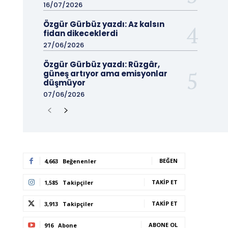
16/07/2026
Özgür Gürbüz yazdı: Az kalsın
fidan dikeceklerdi
27/06/2026
Özgür Gürbüz yazdı: Rüzgâr,
güneş artıyor ama emisyonlar
düşmüyor
07/06/2026
BEĞEN
4,663
Beğenenler
TAKIP ET
1,585
Takipçiler
TAKIP ET
3,913
Takipçiler
ABONE OL
916
Abone