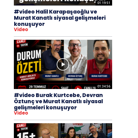
01:19:51
#video Halil Karapaşaoğlu ve
Murat Kanatlı siyasal gelişmeleri
konuşuyor
Video
01:34:56
#video Burak Kurtcebe, Devran
Öztunç ve Murat Kanatlı siyasal
gelişmeleri konuşuyor
Video