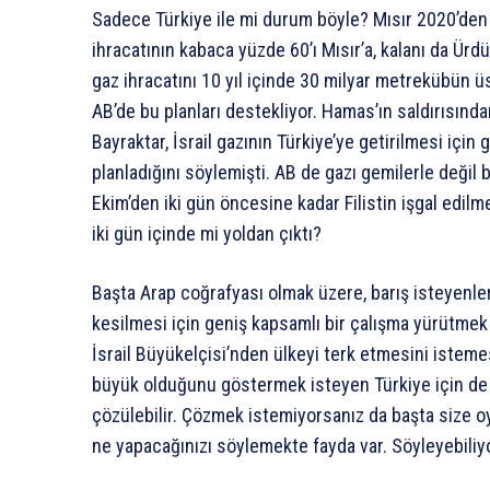
Sadece Türkiye ile mi durum böyle? Mısır 2020’den bu
ihracatının kabaca yüzde 60’ı Mısır’a, kalanı da Ürdün
gaz ihracatını 10 yıl içinde 30 milyar metrekübün ü
AB’de bu planları destekliyor. Hamas’ın saldırısında
Bayraktar, İsrail gazının Türkiye’ye getirilmesi içi
planladığını söylemişti. AB de gazı gemilerle değil 
Ekim’den iki gün öncesine kadar Filistin işgal edilme
iki gün içinde mi yoldan çıktı?
Başta Arap coğrafyası olmak üzere, barış isteyenlerin 
kesilmesi için geniş kapsamlı bir çalışma yürütmek o
İsrail Büyükelçisi’nden ülkeyi terk etmesini isteme
büyük olduğunu göstermek isteyen Türkiye için de öne
çözülebilir. Çözmek istemiyorsanız da başta size o
ne yapacağınızı söylemekte fayda var. Söyleyebili