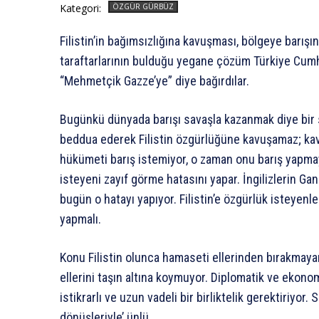
Kategori:
ÖZGÜR GÜRBÜZ
Filistin’in bağımsızlığına kavuşması, bölgeye barışı
taraftarlarının bulduğu yegane çözüm Türkiye Cum
“Mehmetçik Gazze’ye” diye bağırdılar.
Bugünkü dünyada barışı savaşla kazanmak diye bir
beddua ederek Filistin özgürlüğüne kavuşamaz; kavu
hükümeti barış istemiyor, o zaman onu barış yapmay
isteyeni zayıf görme hatasını yapar. İngilizlerin Gan
bugün o hatayı yapıyor. Filistin’e özgürlük isteyenl
yapmalı.
Konu Filistin olunca hamaseti ellerinden bırakmayan
ellerini taşın altına koymuyor. Diplomatik ve ekono
istikrarlı ve uzun vadeli bir birliktelik gerektiriyo
dönüşleriyle’ ünlü.