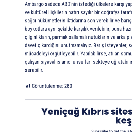
Ambargo sadece ABD’nin istediği ülkelere karşı yapıla
ve kültürel ilişkilerin hatırı sayılır bir coğrafya tara
sağcı hükümetlerin iktidarına son verebilir ve barış
boykotlara aynı şekilde karşılık verilebilir, buna h
çılgınlıkların, parmak sallamalı nutukların ve arka p
davet çıkardığını unutmamalıyız. Barış isteyenler, s
mücadeleyi örgütleyebilir. Yapılabilirse, atılan so
çalışan siyasal islamcı unsurları sekteye uğratabil
serebilir.
Görüntülenme:
280
Yeniçağ Kıbrıs site
keş
Subscribe to get the lat