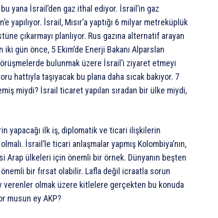
 yana İsrail’den gaz ithal ediyor. İsrail’in gaz
’e yapılıyor. İsrail, Mısır’a yaptığı 6 milyar metreküplük
stüne çıkarmayı planlıyor. Rus gazına alternatif arayan
n iki gün önce, 5 Ekim’de Enerji Bakanı Alparslan
n görüşmelerde bulunmak üzere İsrail’i ziyaret etmeyi
boru hattıyla taşıyacak bu plana daha sıcak bakıyor. 7
miş miydi? İsrail ticaret yapılan sıradan bir ülke miydi,
yapacağı ilk iş, diplomatik ve ticari ilişkilerin
lmalı. İsrail’le ticari anlaşmalar yapmış Kolombiya’nın,
si Arap ülkeleri için önemli bir örnek. Dünyanın beşten
mli bir fırsat olabilir. Lafla değil icraatla sorun
y verenler olmak üzere kitlelere gerçekten bu konuda
yor musun ey AKP?