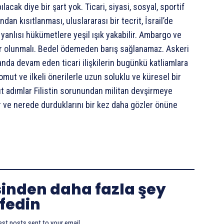
cak diye bir şart yok. Ticari, siyasi, sosyal, sportif
fından kısıtlanması, uluslararası bir tecrit, İsrail’de
 yanlısı hükümetlere yeşil ışık yakabilir. Ambargo ve
azır olunmalı. Bedel ödemeden barış sağlanamaz. Askeri
landa devam eden ticari ilişkilerin bugünkü katliamlara
omut ve ilkeli önerilerle uzun soluklu ve küresel bir
mut adımlar Filistin sorunundan militan devşirmeye
ir ve nerede durduklarını bir kez daha gözler önüne
sinden daha fazla şey
fedin
est posts sent to your email.