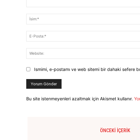
Yorum:
Ismimi, e-postamı ve web sitemi bir dahaki sefere b
Bu site istenmeyenleri azaltmak için Akismet kullanır.
Yor
ÖNCEKI İÇERIK