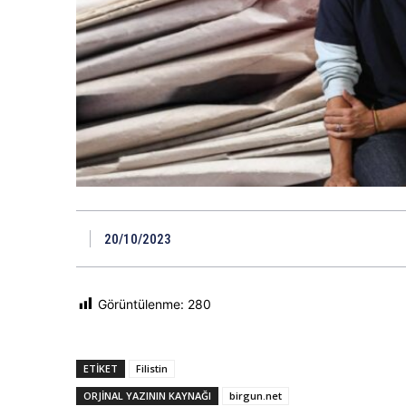
20/10/2023
Görüntülenme:
280
ETIKET
Filistin
ORJINAL YAZININ KAYNAĞI
birgun.net