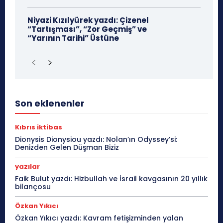
Niyazi Kızılyürek yazdı: Çizenel
“Tartışması”, “Zor Geçmiş” ve
“Yarının Tarihi” Üstüne
Son eklenenler
Kıbrıs iktibas
Dionysis Dionysiou yazdı: Nolan’ın Odyssey’si:
Denizden Gelen Düşman Biziz
yazılar
Faik Bulut yazdı: Hizbullah ve İsrail kavgasının 20 yıllık
bilançosu
Özkan Yıkıcı
Özkan Yıkıcı yazdı: Kavram fetişizminden yalan