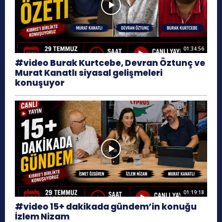
01:34:56
#video Burak Kurtcebe, Devran Öztunç ve
Murat Kanatlı siyasal gelişmeleri
konuşuyor
01:19:18
#video 15+ dakikada gündem’in konuğu
İzlem Nizam