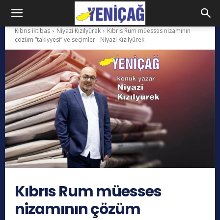
Kıbrıs iktibas
Niyazi Kızılyürek
Kıbrıs Rum müesses nizamının
çözüm “takiyyesi” ve seçimler - Niyazi Kızılyürek
Kıbrıs Rum müesses
nizamının çözüm