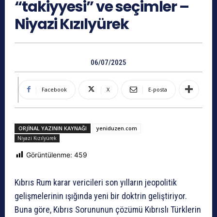
“takiyyesi” ve seçimler –
Niyazi Kızılyürek
06/07/2025
Facebook
X
E-posta
ORJINAL YAZININ KAYNAĞI
yeniduzen.com
Niyazi Kızılyürek
Görüntülenme:
459
Kıbrıs Rum karar vericileri son yılların jeopolitik
gelişmelerinin ışığında yeni bir doktrin geliştiriyor.
Buna göre, Kıbrıs Sorununun çözümü Kıbrıslı Türklerin