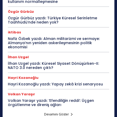
kullanım normalleşmesine
Özgür Gürbüz
Özgür Gürbüz yazdı: Türkiye Küresel Serinletme
Taahhüdü’nde neden yok?
iktibas
Nafiz Özbek yazdı: Alman militarizmi ve sermaye:
Almanya’nın yeniden askerileşmesinin politik
ekonomisi
İlhan Uzgel
İlhan Uzgel yazdı: Küresel Siyaset Dönüşürken-II:
NATO 3.0 nereden çıktı?
Hayri Kozanoğlu
Hayri Kozanoğlu yazdı: Yapay zekâ krizi senaryosu
Volkan Yaraşır
Volkan Yaraşır yazdı: ‘Efendiliğin reddi’: Üçgen
örgütlenme ve direniş ağları
Devamını Göster