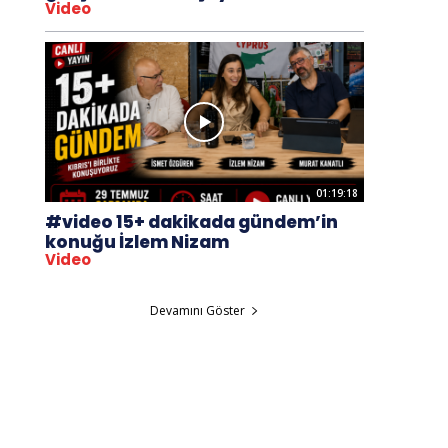
Video
01:19:18
#video 15+ dakikada gündem’in
konuğu İzlem Nizam
Video
Devamını Göster