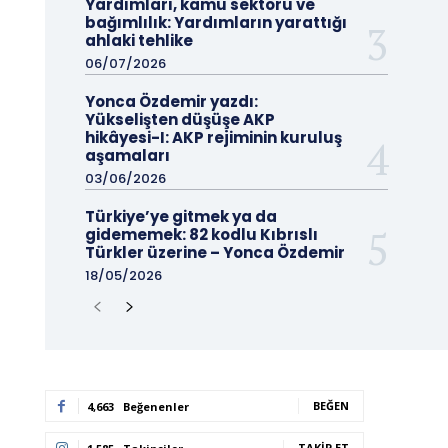
Yardımları, kamu sektörü ve
bağımlılık: Yardımların yarattığı
ahlaki tehlike
06/07/2026
Yonca Özdemir yazdı:
Yükselişten düşüşe AKP
hikâyesi-I: AKP rejiminin kuruluş
aşamaları
03/06/2026
Türkiye’ye gitmek ya da
gidememek: 82 kodlu Kıbrıslı
Türkler üzerine – Yonca Özdemir
18/05/2026
BEĞEN
4,663
Beğenenler
TAKIP ET