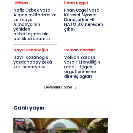
iktibas
İlhan Uzgel
Nafiz Özbek yazdı:
İlhan Uzgel yazdı:
Alman militarizmi ve
Küresel Siyaset
sermaye:
Dönüşürken-II:
Almanya’nın
NATO 3.0 nereden
yeniden
çıktı?
askerileşmesinin
politik ekonomisi
Hayri Kozanoğlu
Volkan Yaraşır
Hayri Kozanoğlu
Volkan Yaraşır
yazdı: Yapay zekâ
yazdı: ‘Efendiliğin
krizi senaryosu
reddi’: Üçgen
örgütlenme ve
direniş ağları
Devamını Göster
Canlı yayın