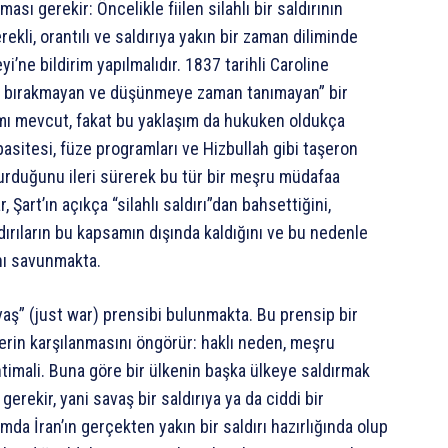
ası gerekir: Öncelikle fiilen silahlı bir saldırının
rekli, orantılı ve saldırıya yakın bir zaman diliminde
ne bildirim yapılmalıdır. 1837 tarihli Caroline
nek bırakmayan ve düşünmeye zaman tanımayan” bir
ımı mevcut, fakat bu yaklaşım da hukuken oldukça
apasitesi, füze programları ve Hizbullah gibi taşeron
turduğunu ileri sürerek bu tür bir meşru müdafaa
Şart’ın açıkça “silahlı saldırı”dan bahsettiğini,
dırıların bu kapsamın dışında kaldığını ve bu nedenle
nı savunmakta.
vaş” (just war) prensibi bulunmakta. Bu prensip bir
erin karşılanmasını öngörür: haklı neden, meşru
 ihtimali. Buna göre bir ülkenin başka ülkeye saldırmak
gerekir, yani savaş bir saldırıya ya da ciddi bir
amda İran’ın gerçekten yakın bir saldırı hazırlığında olup