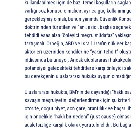
kullanılabilmesi için de bazı temel koşulların sağlanm
varlığı söz konusu olmalıdır; ayrıca güç kullanımı ge
gerçekleşmiş olmalı, bunun yanında Güvenlik Konseyi’
doktrininden türetilen ve “ani, ezici, başka seçe
tehdidi esas alan “önleyici meşru müdafaa” yaklaş
tartışmalı. Örneğin, ABD ve İsrail İran’ın nükleer k
aktörleri üzerinden kendilerine “yakın tehdit” oluş
iddiasında bulunuyor. Ancak uluslararası hukukçular, 
potansiyel gelecekteki tehditlere karşı önleyici sal
bu gerekçenin uluslararası hukuka uygun olmadığı
Uluslararası hukukta, BM’nin de dayandığı “haklı sa
savaşın meşruiyetini değerlendirmek için şu kriterl
otorite, doğru niyet, son çare, orantılılık ve başarı
için öncelikle “haklı bir nedeni” (just cause) olması 
adaletsizliğe karşılık olarak yürütülmelidir. Bu bağl