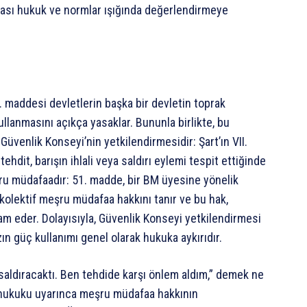
ası hukuk ve normlar ışığında değerlendirmeye
). maddesi devletlerin başka bir devletin toprak
llanmasını açıkça yasaklar. Bununla birlikte, bu
 Güvenlik Konseyi’nin yetkilendirmesidir: Şart’ın VII.
dit, barışın ihlali veya saldırı eylemi tespit ettiğinde
eşru müdafaadır: 51. madde, bir BM üyesine yönelik
 kolektif meşru müdafaa hakkını tanır ve bu hak,
am eder. Dolayısıyla, Güvenlik Konseyi yetkilendirmesi
n güç kullanımı genel olarak hukuka aykırıdır.
aldıracaktı. Ben tehdide karşı önlem aldım,” demek ne
 hukuku uyarınca meşru müdafaa hakkının