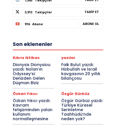
1,585
Takipçiler
TAKIP ET
3,913
Takipçiler
ABONE OL
916
Abone
Son eklenenler
Kıbrıs iktibas
yazılar
Dionysis Dionysiou
Faik Bulut yazdı:
yazdı: Nolan’ın
Hizbullah ve İsrail
Odyssey’si:
kavgasının 20 yıllık
Denizden Gelen
bilançosu
Düşman Biziz
Özkan Yıkıcı
Özgür Gürbüz
Özkan Yıkıcı yazdı:
Özgür Gürbüz yazdı:
Kavram
Türkiye Küresel
fetişizminden yalan
Serinletme
kullanım
Taahhüdü’nde
normalleşmesine
neden yok?