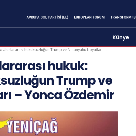
AVRUPA SOL PARTISI (EL)
EUROPEAN FORUM
TRANSFORM! E
Künye
uk: Uluslararası hukuksuzluğun Trump ve Netanyahu boyutları -...
slararası hukuk:
ksuzluğun Trump ve
rı – Yonca Özdemir