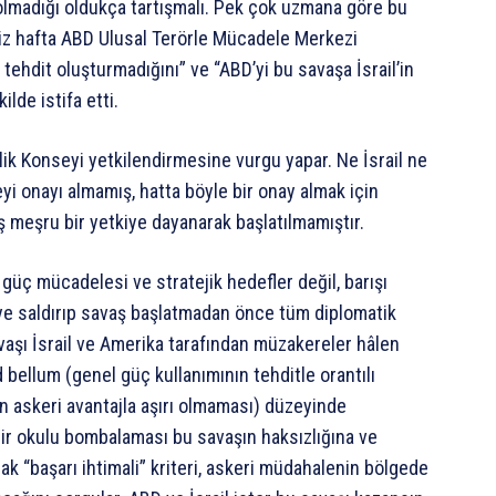
 olmadığı oldukça tartışmalı. Pek çok uzmana göre bu
miz hafta ABD Ulusal Terörle Mücadele Merkezi
 tehdit oluşturmadığını” ve “ABD’yi bu savaşa İsrail’in
lde istifa etti.
lik Konseyi yetkilendirmesine vurgu yapar. Ne İsrail ne
i onayı almamış, hatta böyle bir onay almak için
ş meşru bir yetkiye dayanarak başlatılmamıştır.
güç mücadelesi ve stratejik hedefler değil, barışı
keye saldırıp savaş başlatmadan önce tüm diplomatik
avaşı İsrail ve Amerika tarafından müzakereler hâlen
d bellum (genel güç kullanımının tehditle orantılı
en askeri avantajla aşırı olmaması) düzeyinde
bir okulu bombalaması bu savaşın haksızlığına ve
rak “başarı ihtimali” kriteri, askeri müdahalenin bölgede