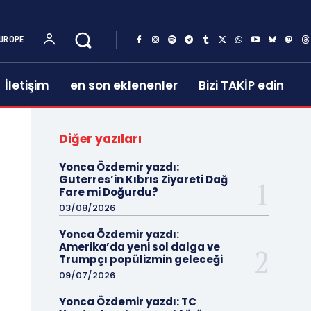
UROPE
İletişim
en son eklenenler
Bizi TAKİP edin
Diğer yazıları
Yonca Özdemir yazdı:
Guterres’in Kıbrıs Ziyareti Dağ
Fare mi Doğurdu?
03/08/2026
Yonca Özdemir yazdı:
Amerika’da yeni sol dalga ve
Trumpçı popülizmin geleceği
09/07/2026
Yonca Özdemir yazdı: TC