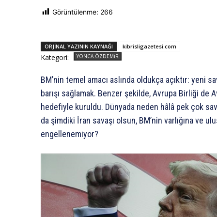
Görüntülenme:
266
ORJINAL YAZININ KAYNAĞI
kibrisligazetesi.com
Kategori:
YONCA ÖZDEMIR
BM’nin temel amacı aslında oldukça açıktır: yeni s
barışı sağlamak. Benzer şekilde, Avrupa Birliği de 
hedefiyle kuruldu. Dünyada neden hâlâ pek çok sava
da şimdiki İran savaşı olsun, BM’nin varlığına ve u
engellenemiyor?