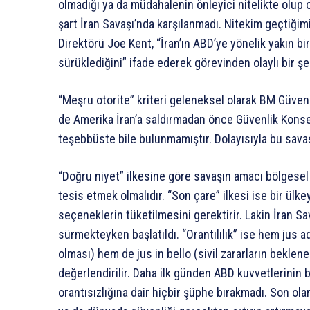
olmadığı ya da müdahalenin önleyici nitelikte olup
şart İran Savaşı’nda karşılanmadı. Nitekim geçtiği
Direktörü Joe Kent, “İran’ın ABD’ye yönelik yakın bir
sürüklediğini” ifade ederek görevinden olaylı bir şeki
“Meşru otorite” kriteri geleneksel olarak BM Güven
de Amerika İran’a saldırmadan önce Güvenlik Konsey
teşebbüste bile bulunmamıştır. Dolayısıyla bu sava
“Doğru niyet” ilkesine göre savaşın amacı bölgesel 
tesis etmek olmalıdır. “Son çare” ilkesi ise bir ül
seçeneklerin tüketilmesini gerektirir. Lakin İran S
sürmekteyken başlatıldı. “Orantılılık” ise hem jus a
olması) hem de jus in bello (sivil zararların beklen
değerlendirilir. Daha ilk günden ABD kuvvetlerinin 
orantısızlığına dair hiçbir şüphe bırakmadı. Son ola