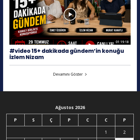
01:19:18
#video 15+ dakikada gündem’in konuğu
İzlem Nizam
Devamını Göster
Ağustos 2026
P
S
Ç
P
C
C
P
1
2