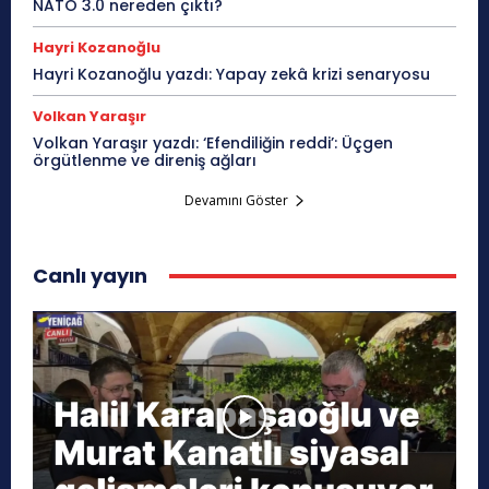
NATO 3.0 nereden çıktı?
Hayri Kozanoğlu
Hayri Kozanoğlu yazdı: Yapay zekâ krizi senaryosu
Volkan Yaraşır
Volkan Yaraşır yazdı: ‘Efendiliğin reddi’: Üçgen
örgütlenme ve direniş ağları
Devamını Göster
Canlı yayın