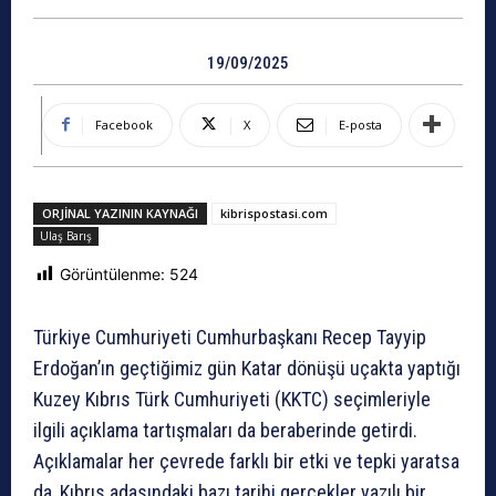
19/09/2025
Facebook
X
E-posta
ORJINAL YAZININ KAYNAĞI
kibrispostasi.com
Ulaş Barış
Görüntülenme:
524
Türkiye Cumhuriyeti Cumhurbaşkanı Recep Tayyip
Erdoğan’ın geçtiğimiz gün Katar dönüşü uçakta yaptığı
Kuzey Kıbrıs Türk Cumhuriyeti (KKTC) seçimleriyle
ilgili açıklama tartışmaları da beraberinde getirdi.
Açıklamalar her çevrede farklı bir etki ve tepki yaratsa
da, Kıbrıs adasındaki bazı tarihi gerçekler yazılı bir