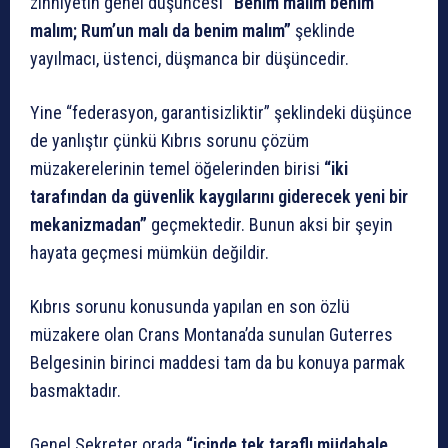
zihniyetin genel düşüncesi
“Benim malım benim
malım; Rum’un malı da benim malım”
şeklinde
yayılmacı, üstenci, düşmanca bir düşüncedir.
Yine “federasyon, garantisizliktir” şeklindeki düşünce
de yanlıştır çünkü Kıbrıs sorunu çözüm
müzakerelerinin temel öğelerinden birisi
“iki
tarafından da güvenlik kaygılarını giderecek yeni bir
mekanizmadan”
geçmektedir. Bunun aksi bir şeyin
hayata geçmesi mümkün değildir.
Kıbrıs sorunu konusunda yapılan en son özlü
müzakere olan Crans Montana’da sunulan Guterres
Belgesinin birinci maddesi tam da bu konuya parmak
basmaktadır.
Genel Sekreter orada
“içinde tek taraflı müdahale