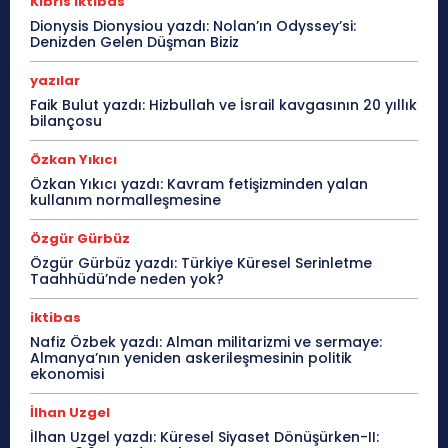
Kıbrıs iktibas
Dionysis Dionysiou yazdı: Nolan’ın Odyssey’si:
Denizden Gelen Düşman Biziz
yazılar
Faik Bulut yazdı: Hizbullah ve İsrail kavgasının 20 yıllık
bilançosu
Özkan Yıkıcı
Özkan Yıkıcı yazdı: Kavram fetişizminden yalan
kullanım normalleşmesine
Özgür Gürbüz
Özgür Gürbüz yazdı: Türkiye Küresel Serinletme
Taahhüdü’nde neden yok?
iktibas
Nafiz Özbek yazdı: Alman militarizmi ve sermaye:
Almanya’nın yeniden askerileşmesinin politik
ekonomisi
İlhan Uzgel
İlhan Uzgel yazdı: Küresel Siyaset Dönüşürken-II: