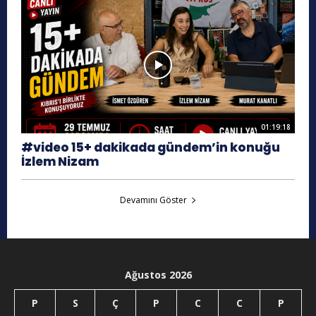
01:19:18
#video 15+ dakikada gündem’in konuğu
İzlem Nizam
Devamını Göster
Ağustos 2026
P
S
Ç
P
C
C
P