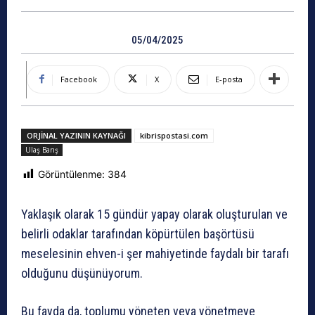
05/04/2025
Facebook
X
E-posta
ORJINAL YAZININ KAYNAĞI
kibrispostasi.com
Ulaş Barış
Görüntülenme:
384
Yaklaşık olarak 15 gündür yapay olarak oluşturulan ve
belirli odaklar tarafından köpürtülen başörtüsü
meselesinin ehven-i şer mahiyetinde faydalı bir tarafı
olduğunu düşünüyorum.
Bu fayda da, toplumu yöneten veya yönetmeye