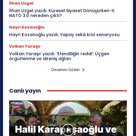
İlhan Uzgel
İlhan Uzgel yazdı: Küresel Siyaset Dönüşürken-II:
NATO 3.0 nereden çıktı?
Hayri Kozanoğlu
Hayri Kozanoğlu yazdı: Yapay zekâ krizi senaryosu
Volkan Yaraşır
Volkan Yaraşır yazdı: ‘Efendiliğin reddi’: Üçgen
örgütlenme ve direniş ağları
Devamını Göster
Canlı yayın