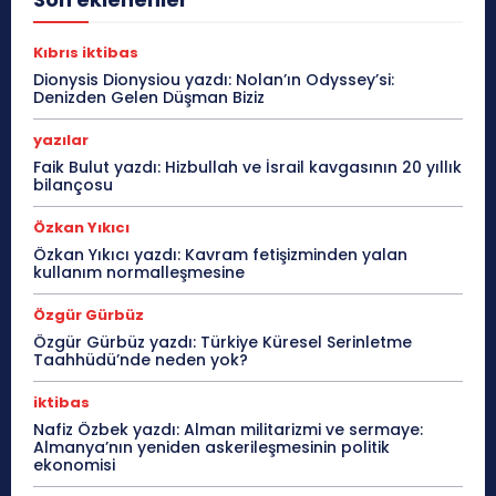
Kıbrıs iktibas
Dionysis Dionysiou yazdı: Nolan’ın Odyssey’si:
Denizden Gelen Düşman Biziz
yazılar
Faik Bulut yazdı: Hizbullah ve İsrail kavgasının 20 yıllık
bilançosu
Özkan Yıkıcı
Özkan Yıkıcı yazdı: Kavram fetişizminden yalan
kullanım normalleşmesine
Özgür Gürbüz
Özgür Gürbüz yazdı: Türkiye Küresel Serinletme
Taahhüdü’nde neden yok?
iktibas
Nafiz Özbek yazdı: Alman militarizmi ve sermaye:
Almanya’nın yeniden askerileşmesinin politik
ekonomisi