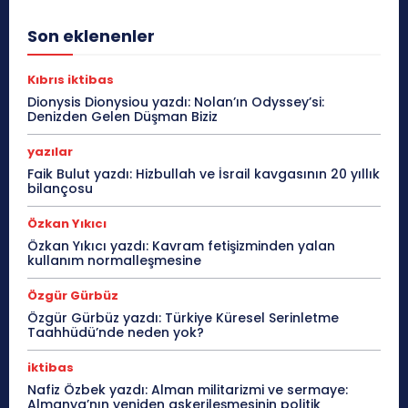
Son eklenenler
Kıbrıs iktibas
Dionysis Dionysiou yazdı: Nolan’ın Odyssey’si:
Denizden Gelen Düşman Biziz
yazılar
Faik Bulut yazdı: Hizbullah ve İsrail kavgasının 20 yıllık
bilançosu
Özkan Yıkıcı
Özkan Yıkıcı yazdı: Kavram fetişizminden yalan
kullanım normalleşmesine
Özgür Gürbüz
Özgür Gürbüz yazdı: Türkiye Küresel Serinletme
Taahhüdü’nde neden yok?
iktibas
Nafiz Özbek yazdı: Alman militarizmi ve sermaye:
Almanya’nın yeniden askerileşmesinin politik