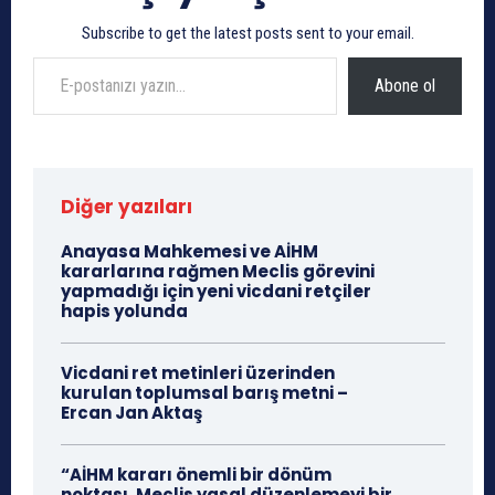
Subscribe to get the latest posts sent to your email.
E-postanızı yazın…
Abone ol
Diğer yazıları
Anayasa Mahkemesi ve AİHM
kararlarına rağmen Meclis görevini
yapmadığı için yeni vicdani retçiler
hapis yolunda
Vicdani ret metinleri üzerinden
kurulan toplumsal barış metni –
Ercan Jan Aktaş
“AİHM kararı önemli bir dönüm
noktası, Meclis yasal düzenlemeyi bir