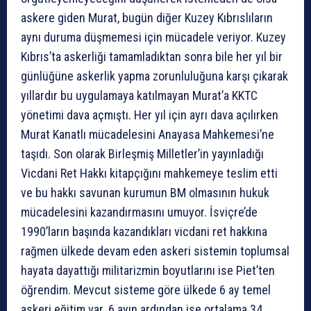
askere giden Murat, bugün diğer Kuzey Kıbrıslıların
aynı duruma düşmemesi için mücadele veriyor. Kuzey
Kıbrıs’ta askerliği tamamladıktan sonra bile her yıl bir
günlüğüne askerlik yapma zorunluluğuna karşı çıkarak
yıllardır bu uygulamaya katılmayan Murat’a KKTC
yönetimi dava açmıştı. Her yıl için ayrı dava açılırken
Murat Kanatlı mücadelesini Anayasa Mahkemesi’ne
taşıdı. Son olarak Birleşmiş Milletler’in yayınladığı
Vicdani Ret Hakkı kitapçığını mahkemeye teslim etti
ve bu hakkı savunan kurumun BM olmasının hukuk
mücadelesini kazandırmasını umuyor. İsviçre’de
1990’ların başında kazandıkları vicdani ret hakkına
rağmen ülkede devam eden askeri sistemin toplumsal
hayata dayattığı militarizmin boyutlarını ise Piet’ten
öğrendim. Mevcut sisteme göre ülkede 6 ay temel
askeri eğitim var. 6 ayın ardından ise ortalama 34