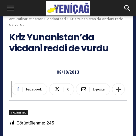
anti-militarist haber
vicdani red
Kriz Yunanistan’da vicdani reddi
de vurdu
Kriz Yunanistan’da
vicdani reddi de vurdu
08/10/2013
Facebook
X
E-posta
vicdani red
Görüntülenme:
245