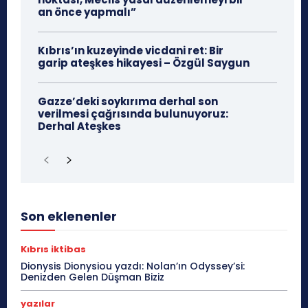
an önce yapmalı”
Kıbrıs’ın kuzeyinde vicdani ret: Bir
garip ateşkes hikayesi – Özgül Saygun
Gazze’deki soykırıma derhal son
verilmesi çağrısında bulunuyoruz:
Derhal Ateşkes
Son eklenenler
Kıbrıs iktibas
Dionysis Dionysiou yazdı: Nolan’ın Odyssey’si:
Denizden Gelen Düşman Biziz
yazılar