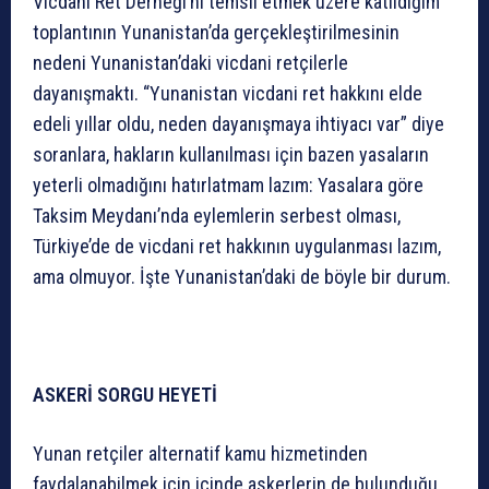
Vicdani Ret Derneği’ni temsil etmek üzere katıldığım
toplantının Yunanistan’da gerçekleştirilmesinin
nedeni Yunanistan’daki vicdani retçilerle
dayanışmaktı. “Yunanistan vicdani ret hakkını elde
edeli yıllar oldu, neden dayanışmaya ihtiyacı var” diye
soranlara, hakların kullanılması için bazen yasaların
yeterli olmadığını hatırlatmam lazım: Yasalara göre
Taksim Meydanı’nda eylemlerin serbest olması,
Türkiye’de de vicdani ret hakkının uygulanması lazım,
ama olmuyor. İşte Yunanistan’daki de böyle bir durum.
ASKERİ SORGU HEYETİ
Yunan retçiler alternatif kamu hizmetinden
faydalanabilmek için içinde askerlerin de bulunduğu