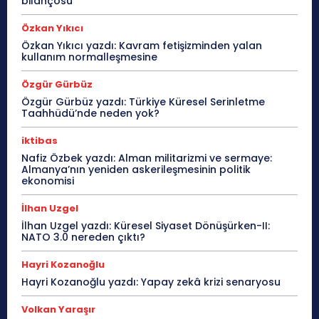
bilançosu
Özkan Yıkıcı
Özkan Yıkıcı yazdı: Kavram fetişizminden yalan
kullanım normalleşmesine
Özgür Gürbüz
Özgür Gürbüz yazdı: Türkiye Küresel Serinletme
Taahhüdü’nde neden yok?
iktibas
Nafiz Özbek yazdı: Alman militarizmi ve sermaye:
Almanya’nın yeniden askerileşmesinin politik
ekonomisi
İlhan Uzgel
İlhan Uzgel yazdı: Küresel Siyaset Dönüşürken-II:
NATO 3.0 nereden çıktı?
Hayri Kozanoğlu
Hayri Kozanoğlu yazdı: Yapay zekâ krizi senaryosu
Volkan Yaraşır