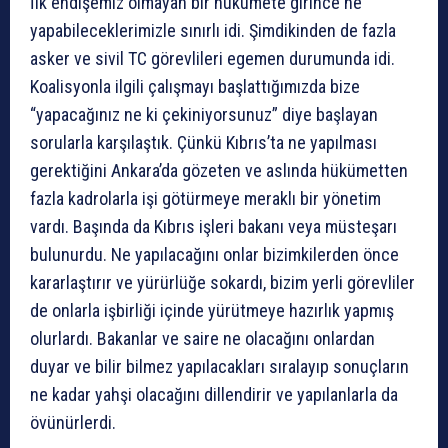
İlk endişemiz olmayan bir hükümete girince ne
yapabileceklerimizle sınırlı idi. Şimdikinden de fazla
asker ve sivil TC görevlileri egemen durumunda idi.
Koalisyonla ilgili çalışmayı başlattığımızda bize
“yapacağınız ne ki çekiniyorsunuz” diye başlayan
sorularla karşılaştık. Çünkü Kıbrıs’ta ne yapılması
gerektiğini Ankara’da gözeten ve aslında hükümetten
fazla kadrolarla işi götürmeye meraklı bir yönetim
vardı. Başında da Kıbrıs işleri bakanı veya müsteşarı
bulunurdu. Ne yapılacağını onlar bizimkilerden önce
kararlaştırır ve yürürlüğe sokardı, bizim yerli görevliler
de onlarla işbirliği içinde yürütmeye hazırlık yapmış
olurlardı. Bakanlar ve saire ne olacağını onlardan
duyar ve bilir bilmez yapılacakları sıralayıp sonuçların
ne kadar yahşi olacağını dillendirir ve yapılanlarla da
övünürlerdi.