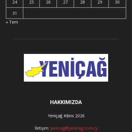
24
25
26
27
28
29
30
31
« Tem
HAKKIMIZDA
Yeniçağ Kıbrıs
2026
İletişim:
yenicag@yenicag.com.cy