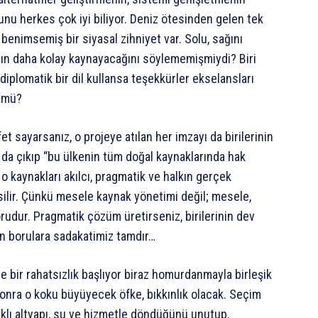
u herkes çok iyi biliyor. Deniz ötesinden gelen tek
benimsemiş bir siyasal zihniyet var. Solu, sağını
nın daha kolay kaynayacağını söylememişmiydi? Biri
 diplomatik bir dil kullansa teşekkürler ekselansları
r mü?
t sayarsanız, o projeye atılan her imzayı da birilerinin
da çıkıp “bu ülkenin tüm doğal kaynaklarında hak
 o kaynakları akılcı, pragmatik ve halkın gerçek
ilir. Çünkü mesele kaynak yönetimi değil; mesele,
rudur. Pragmatik çözüm üretirseniz, birilerinin dev
n borulara sadakatimiz tamdır…
 bir rahatsızlık başlıyor biraz homurdanmayla birleşik
onra o koku büyüyecek öfke, bıkkınlık olacak. Seçim
ıklı altyapı, su ve hizmetle döndüğünü unutup,