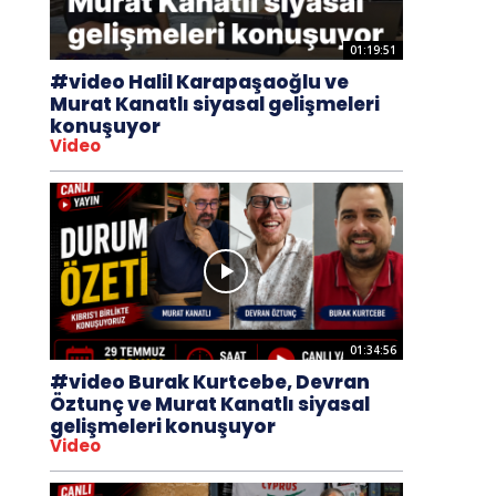
01:19:51
#video Halil Karapaşaoğlu ve
Murat Kanatlı siyasal gelişmeleri
konuşuyor
Video
01:34:56
#video Burak Kurtcebe, Devran
Öztunç ve Murat Kanatlı siyasal
gelişmeleri konuşuyor
Video