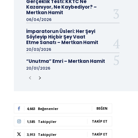
Gerçeklik Testi: KKTC Ne
Kazanıyor, Ne Kaybediyor? –
Mertkan Hamit
06/04/2026
İmparatorun Üsleri: Her Şeyi
Söyleyip Hiçbir Şey Vaat
Etme Sanatı – Mertkan Hamit
20/03/2026
“Unutma” Emri – Mertkan Hamit
20/01/2026
BEĞEN
4,663
Beğenenler
TAKIP ET
1,585
Takipçiler
TAKIP ET
3,913
Takipçiler