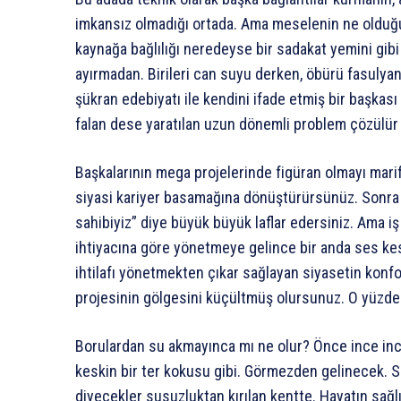
imkansız olmadığı ortada. Ama meselenin ne olduğun
kaynağa bağlılığı neredeyse bir sadakat yemini gibi 
ayırmadan. Birileri can suyu derken, öbürü fasulya
şükran edebiyatı ile kendini ifade etmiş bir başkası
falan dese yaratılan uzun dönemli problem çözülü
Başkalarının mega projelerinde figüran olmayı marife
siyasi kariyer basamağına dönüştürürsünüz. Sonra 
sahibiyiz” diye büyük büyük laflar edersiniz. Ama iş
ihtiyacına göre yönetmeye gelince bir anda ses kes
ihtilafı yönetmekten çıkar sağlayan siyasetin konfo
projesinin gölgesini küçültmüş olursunuz. O yüzde
Borulardan su akmayınca mı ne olur? Önce ince ince
keskin bir ter kokusu gibi. Görmezden gelinecek. S
diyecekler susuzluktan kırılan kentte. Hayatın sağl