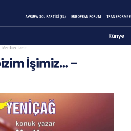
AVRUPA SOL PARTISI (EL)
EUROPEAN FORUM
TRANSFORM! E
Künye
 - Mertkan Hamit
izim İşimiz… –