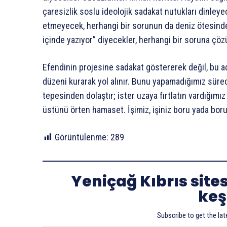
çaresizlik soslu ideolojik sadakat nutukları dinle
etmeyecek, herhangi bir sorunun da deniz ötesind
içinde yazıyor” diyecekler, herhangi bir soruna çö
Efendinin projesine sadakat göstererek değil, bu a
düzeni kurarak yol alınır. Bunu yapamadığımız sürece
tepesinden dolaştır; ister uzaya fırtlatın vardığımız
üstünü örten hamaset. İşimiz, işiniz boru yada boru
Görüntülenme:
289
Yeniçağ Kıbrıs site
keş
Subscribe to get the lat
E-postanızı yazın…