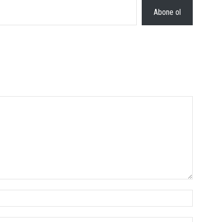
Abone ol
İsim:*
E-