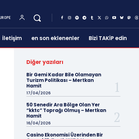
UROPE
İletişim
en son eklenenler
Bizi TAKİP edin
Diğer yazıları
Bir Gemi Kadar Bile Olamayan
Turizm Politikası – Mertkan
Hamit
17/04/2026
50 Senedir Ara Bölge Olan Yer
“kktc” Toprağı Olmuş – Mertkan
Hamit
16/04/2026
Casino Ekonomisi Üzerinden Bir