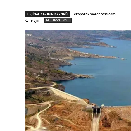
ORJINAL YAZININ KAYNAĞI
ekopolitix.wordpress.com
Kategori:
MERTKAN HAMIT