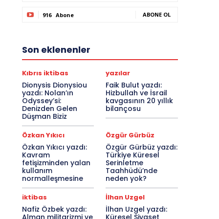
ABONE OL
916
Abone
Son eklenenler
Kıbrıs iktibas
yazılar
Dionysis Dionysiou
Faik Bulut yazdı:
yazdı: Nolan’ın
Hizbullah ve İsrail
Odyssey’si:
kavgasının 20 yıllık
Denizden Gelen
bilançosu
Düşman Biziz
Özkan Yıkıcı
Özgür Gürbüz
Özkan Yıkıcı yazdı:
Özgür Gürbüz yazdı:
Kavram
Türkiye Küresel
fetişizminden yalan
Serinletme
kullanım
Taahhüdü’nde
normalleşmesine
neden yok?
iktibas
İlhan Uzgel
Nafiz Özbek yazdı:
İlhan Uzgel yazdı:
Alman militarizmi ve
Küresel Siyaset