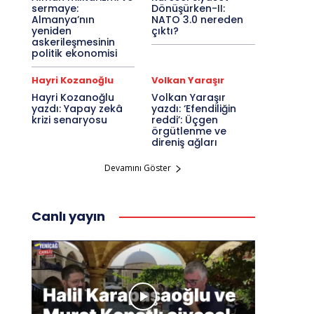
sermaye:
Dönüşürken-II:
Almanya’nın
NATO 3.0 nereden
yeniden
çıktı?
askerileşmesinin
politik ekonomisi
Hayri Kozanoğlu
Volkan Yaraşır
Hayri Kozanoğlu
Volkan Yaraşır
yazdı: Yapay zekâ
yazdı: ‘Efendiliğin
krizi senaryosu
reddi’: Üçgen
örgütlenme ve
direniş ağları
Devamını Göster
Canlı yayın