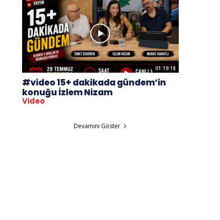
01:19:18
#video 15+ dakikada gündem’in
konuğu İzlem Nizam
Video
Devamını Göster