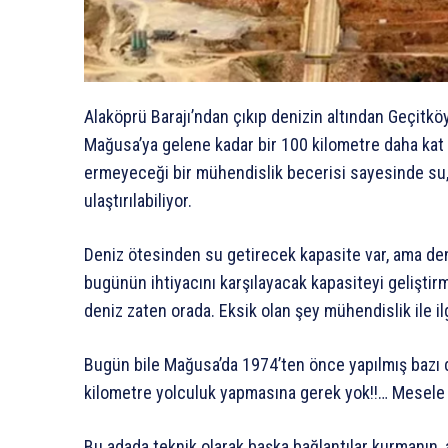
Alaköprü Barajı’ndan çıkıp denizin altından Geçitköy
Mağusa’ya gelene kadar bir 100 kilometre daha kat e
ermeyeceği bir mühendislik becerisi sayesinde su, 
ulaştırılabiliyor.
Deniz ötesinden su getirecek kapasite var, ama den
bugünün ihtiyacını karşılayacak kapasiteyi geliştirme
deniz zaten orada. Eksik olan şey mühendislik ile ilgi
Bugün bile Mağusa’da 1974’ten önce yapılmış bazı 
kilometre yolculuk yapmasına gerek yok!!… Mesele ne
Bu adada teknik olarak başka bağlantılar kurmanın, 