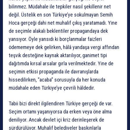
bilinmez. Müdahale ile tepkiler nasıl şekillenir net
değil. Üstelik en son Türkiye’ye sokulmayan Semih
Hoca gerçeği dahi net muhalif çıkış yaratamadı. Yine
de seçimle alakalı beklentiler propagandaya dek
yansıyor. Öyle yansıdı ki borçlanmalar faizleri
ödememeye dek gelirken, hâlâ yandaşa vergi affından
teşvik desteğine kaynak aktarılıyor, ganimet tipi
dağıtımda kırsal arsalar gırla verilmektedir. Yine de
seçimin etkisi propaganda ile davranışlarda
hissedilirken, “acaba” sorusuyla da her konuda
müdahale eden Türkiye’ye çevrili hâldedir.
Tabii bizi direkt ilgilendiren Türkiye gerçeği de var.
Seçim ortamı yaşanıyorsa da erken veya öne alma
deniliyor. Ancak devlet içi kriz derinleşerek de
sürdürülüyor. Muhalif belediyeler baskınlarla