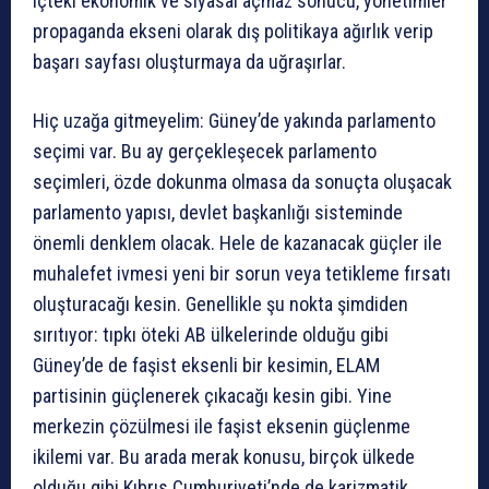
içteki ekonomik ve siyasal açmaz sonucu, yönetimler
propaganda ekseni olarak dış politikaya ağırlık verip
başarı sayfası oluşturmaya da uğraşırlar.
Hiç uzağa gitmeyelim: Güney’de yakında parlamento
seçimi var. Bu ay gerçekleşecek parlamento
seçimleri, özde dokunma olmasa da sonuçta oluşacak
parlamento yapısı, devlet başkanlığı sisteminde
önemli denklem olacak. Hele de kazanacak güçler ile
muhalefet ivmesi yeni bir sorun veya tetikleme fırsatı
oluşturacağı kesin. Genellikle şu nokta şimdiden
sırıtıyor: tıpkı öteki AB ülkelerinde olduğu gibi
Güney’de de faşist eksenli bir kesimin, ELAM
partisinin güçlenerek çıkacağı kesin gibi. Yine
merkezin çözülmesi ile faşist eksenin güçlenme
ikilemi var. Bu arada merak konusu, birçok ülkede
olduğu gibi Kıbrıs Cumhuriyeti’nde de karizmatik