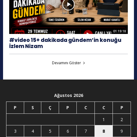
01:19:18
#video 15+ dakikada gündem’in konuğu
İzlem Nizam
Devamını Göster
Ağustos 2026
P
S
Ç
P
C
C
P
1
2
3
4
5
6
7
8
9