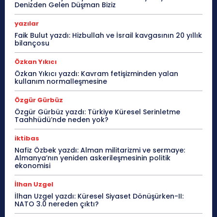
Denizden Gelen Düşman Biziz
yazılar
Faik Bulut yazdı: Hizbullah ve İsrail kavgasının 20 yıllık
bilançosu
Özkan Yıkıcı
Özkan Yıkıcı yazdı: Kavram fetişizminden yalan
kullanım normalleşmesine
Özgür Gürbüz
Özgür Gürbüz yazdı: Türkiye Küresel Serinletme
Taahhüdü’nde neden yok?
iktibas
Nafiz Özbek yazdı: Alman militarizmi ve sermaye:
Almanya’nın yeniden askerileşmesinin politik
ekonomisi
İlhan Uzgel
İlhan Uzgel yazdı: Küresel Siyaset Dönüşürken-II:
NATO 3.0 nereden çıktı?