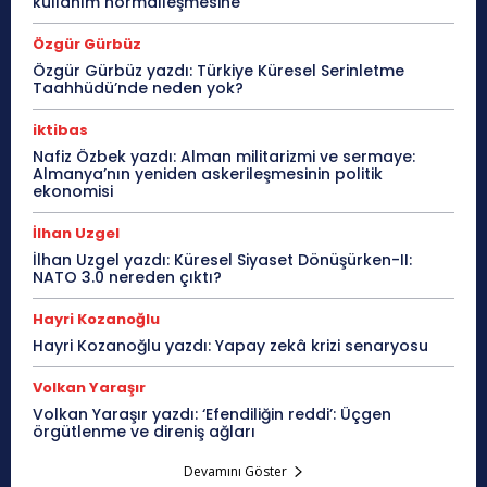
kullanım normalleşmesine
Özgür Gürbüz
Özgür Gürbüz yazdı: Türkiye Küresel Serinletme
Taahhüdü’nde neden yok?
iktibas
Nafiz Özbek yazdı: Alman militarizmi ve sermaye:
Almanya’nın yeniden askerileşmesinin politik
ekonomisi
İlhan Uzgel
İlhan Uzgel yazdı: Küresel Siyaset Dönüşürken-II:
NATO 3.0 nereden çıktı?
Hayri Kozanoğlu
Hayri Kozanoğlu yazdı: Yapay zekâ krizi senaryosu
Volkan Yaraşır
Volkan Yaraşır yazdı: ‘Efendiliğin reddi’: Üçgen
örgütlenme ve direniş ağları
Devamını Göster