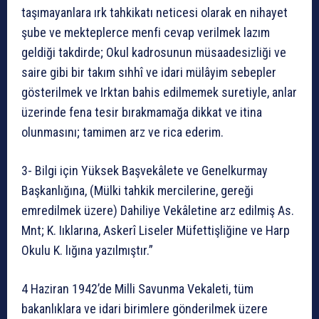
taşımayanlara ırk tahkikatı neticesi olarak en nihayet
şube ve mekteplerce menfi cevap verilmek lazım
geldiği takdirde; Okul kadrosunun müsaadesizliği ve
saire gibi bir takım sıhhî ve idari mülâyim sebepler
gösterilmek ve Irktan bahis edilmemek suretiyle, anlar
üzerinde fena tesir bırakmamağa dikkat ve itina
olunmasını; tamimen arz ve rica ederim.
3- Bilgi için Yüksek Başvekâlete ve Genelkurmay
Başkanlığına, (Mülki tahkik mercilerine, gereği
emredilmek üzere) Dahiliye Vekâletine arz edilmiş As.
Mnt; K. Iıklarına, Askerî Liseler Müfettişliğine ve Harp
Okulu K. lığına yazılmıştır.”
4 Haziran 1942’de Milli Savunma Vekaleti, tüm
bakanlıklara ve idari birimlere gönderilmek üzere