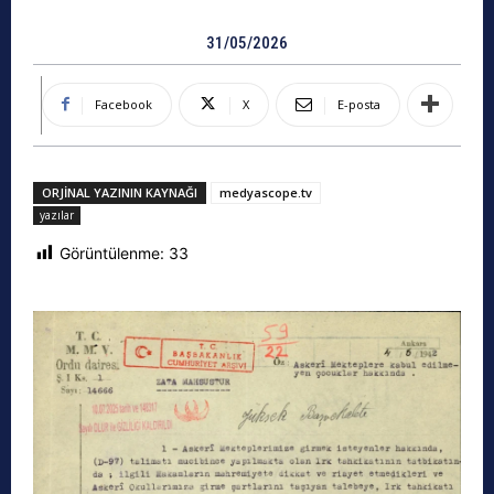
31/05/2026
Facebook
X
E-posta
ORJINAL YAZININ KAYNAĞI
medyascope.tv
yazılar
Görüntülenme:
33