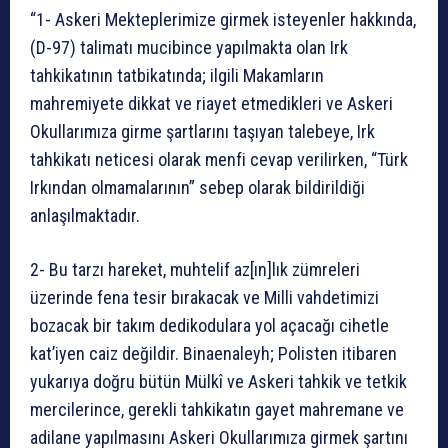
“1- Askeri Mekteplerimize girmek isteyenler hakkında,
(D-97) talimatı mucibince yapılmakta olan Irk
tahkikatının tatbikatında; ilgili Makamların
mahremiyete dikkat ve riayet etmedikleri ve Askeri
Okullarımıza girme şartlarını taşıyan talebeye, Irk
tahkikatı neticesi olarak menfi cevap verilirken, “Türk
Irkından olmamalarının” sebep olarak bildirildiği
anlaşılmaktadır.
2- Bu tarzı hareket, muhtelif az[ın]lık zümreleri
üzerinde fena tesir bırakacak ve Milli vahdetimizi
bozacak bir takım dedikodulara yol açacağı cihetle
kat’iyen caiz değildir. Binaenaleyh; Polisten itibaren
yukarıya doğru bütün Mülkî ve Askeri tahkik ve tetkik
mercilerince, gerekli tahkikatın gayet mahremane ve
adilane yapılmasını Askeri Okullarımıza girmek şartını