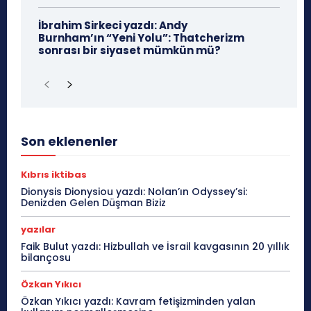
İbrahim Sirkeci yazdı: Andy
Burnham’ın “Yeni Yolu”: Thatcherizm
sonrası bir siyaset mümkün mü?
Son eklenenler
Kıbrıs iktibas
Dionysis Dionysiou yazdı: Nolan’ın Odyssey’si:
Denizden Gelen Düşman Biziz
yazılar
Faik Bulut yazdı: Hizbullah ve İsrail kavgasının 20 yıllık
bilançosu
Özkan Yıkıcı
Özkan Yıkıcı yazdı: Kavram fetişizminden yalan