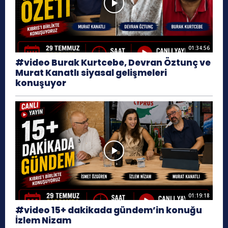
01:34:56
#video Burak Kurtcebe, Devran Öztunç ve
Murat Kanatlı siyasal gelişmeleri
konuşuyor
01:19:18
#video 15+ dakikada gündem’in konuğu
İzlem Nizam