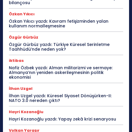
bilançosu
Özkan Yıkıcı
Özkan Yıkıcı yazdı: Kavram fetişizminden yalan
kullanım normalleşmesine
Özgür Gürbüz
Özgür Gürbüz yazdı: Türkiye Küresel Serinletme
Taahhüdü’nde neden yok?
iktibas
Nafiz Özbek yazdı: Alman militarizmi ve sermaye:
Almanya’nın yeniden askerileşmesinin politik
ekonomisi
İlhan Uzgel
İlhan Uzgel yazdı: Küresel Siyaset Dönüşürken-II:
NATO 3.0 nereden çıktı?
Hayri Kozanoğlu
Hayri Kozanoğlu yazdı: Yapay zekâ krizi senaryosu
Volkan Yaraşır