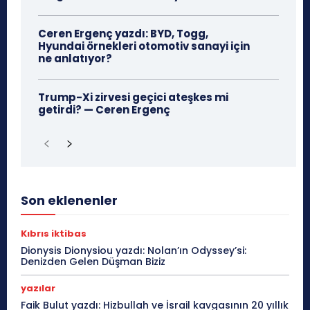
Ceren Ergenç yazdı: BYD, Togg,
Hyundai örnekleri otomotiv sanayi için
ne anlatıyor?
Trump-Xi zirvesi geçici ateşkes mi
getirdi? — Ceren Ergenç
Son eklenenler
Kıbrıs iktibas
Dionysis Dionysiou yazdı: Nolan’ın Odyssey’si:
Denizden Gelen Düşman Biziz
yazılar
Faik Bulut yazdı: Hizbullah ve İsrail kavgasının 20 yıllık