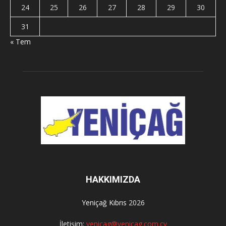
24
25
26
27
28
29
30
31
« Tem
HAKKIMIZDA
Yeniçağ Kıbrıs
2026
İletişim:
yenicag@yenicag.com.cy