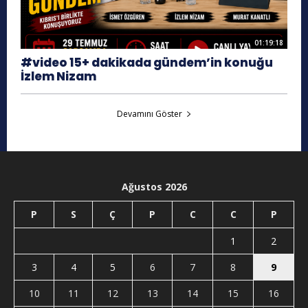
01:19:18
#video 15+ dakikada gündem’in konuğu
İzlem Nizam
Devamını Göster
Ağustos 2026
P
S
Ç
P
C
C
P
1
2
3
4
5
6
7
8
9
10
11
12
13
14
15
16