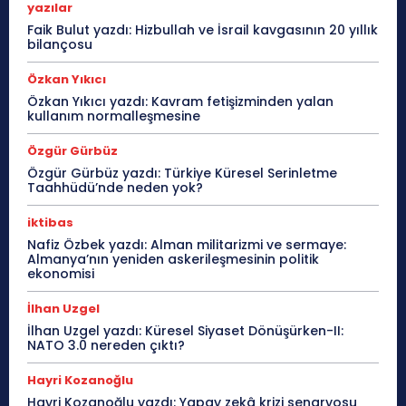
yazılar
Faik Bulut yazdı: Hizbullah ve İsrail kavgasının 20 yıllık
bilançosu
Özkan Yıkıcı
Özkan Yıkıcı yazdı: Kavram fetişizminden yalan
kullanım normalleşmesine
Özgür Gürbüz
Özgür Gürbüz yazdı: Türkiye Küresel Serinletme
Taahhüdü’nde neden yok?
iktibas
Nafiz Özbek yazdı: Alman militarizmi ve sermaye:
Almanya’nın yeniden askerileşmesinin politik
ekonomisi
İlhan Uzgel
İlhan Uzgel yazdı: Küresel Siyaset Dönüşürken-II:
NATO 3.0 nereden çıktı?
Hayri Kozanoğlu
Hayri Kozanoğlu yazdı: Yapay zekâ krizi senaryosu