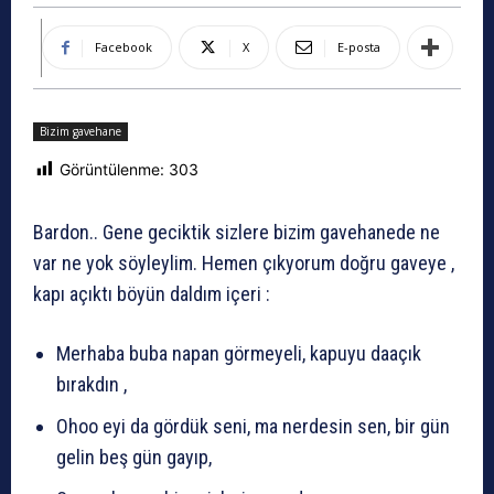
Facebook
X
E-posta
Bizim gavehane
Görüntülenme:
303
Bardon.. Gene geciktik sizlere bizim gavehanede ne
var ne yok söyleylim. Hemen çıkyorum doğru gaveye ,
kapı açıktı böyün daldım içeri :
Merhaba buba napan görmeyeli, kapuyu daaçık
bırakdın ,
Ohoo eyi da gördük seni, ma nerdesin sen, bir gün
gelin beş gün gayıp,