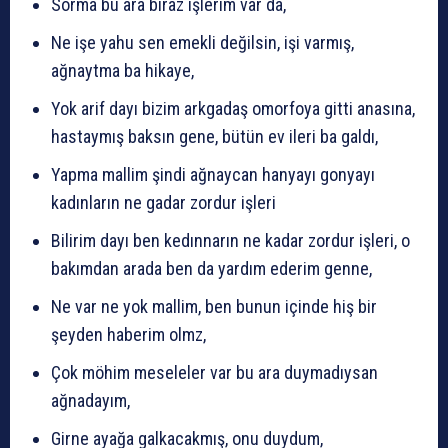
Sorma bu ara biraz işlerim var da,
Ne işe yahu sen emekli değilsin, işi varmış,
ağnaytma ba hikaye,
Yok arif dayı bizim arkgadaş omorfoya gitti anasına,
hastaymış baksın gene, bütün ev ileri ba galdı,
Yapma mallim şindi ağnaycan hanyayı gonyayı
kadınların ne gadar zordur işleri
Bilirim dayı ben kedınnarın ne kadar zordur işleri, o
bakımdan arada ben da yardım ederim genne,
Ne var ne yok mallim, ben bunun içinde hiş bir
şeyden haberim olmz,
Çok möhim meseleler var bu ara duymadıysan
ağnadayım,
Girne ayağa galkacakmış, onu duydum,