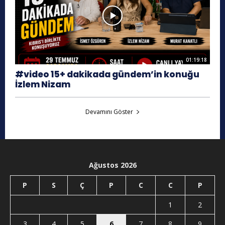
01:19:18
#video 15+ dakikada gündem’in konuğu
İzlem Nizam
Devamını Göster
Ağustos 2026
P
S
Ç
P
C
C
P
1
2
3
4
5
6
7
8
9