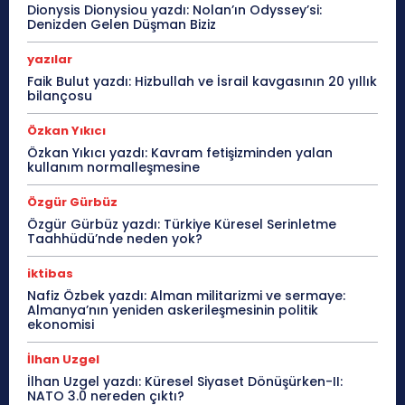
Dionysis Dionysiou yazdı: Nolan’ın Odyssey’si:
Denizden Gelen Düşman Biziz
yazılar
Faik Bulut yazdı: Hizbullah ve İsrail kavgasının 20 yıllık
bilançosu
Özkan Yıkıcı
Özkan Yıkıcı yazdı: Kavram fetişizminden yalan
kullanım normalleşmesine
Özgür Gürbüz
Özgür Gürbüz yazdı: Türkiye Küresel Serinletme
Taahhüdü’nde neden yok?
iktibas
Nafiz Özbek yazdı: Alman militarizmi ve sermaye:
Almanya’nın yeniden askerileşmesinin politik
ekonomisi
İlhan Uzgel
İlhan Uzgel yazdı: Küresel Siyaset Dönüşürken-II:
NATO 3.0 nereden çıktı?