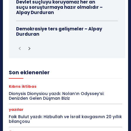
Devlet suçluyu koruyamaz her an
suçu soruşturmaya hazır olmalıdır –
Alpay Durduran
Demokrasiye ters gelişmeler – Alpay
Durduran
Son eklenenler
Kıbrıs iktibas
Dionysis Dionysiou yazdı: Nolan’ın Odyssey’si:
Denizden Gelen Düşman Biziz
yazılar
Faik Bulut yazdı: Hizbullah ve İsrail kavgasının 20 yıllık
bilançosu