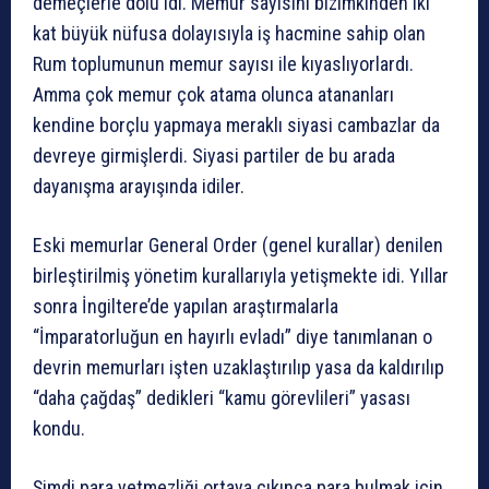
demeçlerle dolu idi. Memur sayısını bizimkinden iki
kat büyük nüfusa dolayısıyla iş hacmine sahip olan
Rum toplumunun memur sayısı ile kıyaslıyorlardı.
Amma çok memur çok atama olunca atananları
kendine borçlu yapmaya meraklı siyasi cambazlar da
devreye girmişlerdi. Siyasi partiler de bu arada
dayanışma arayışında idiler.
Eski memurlar General Order (genel kurallar) denilen
birleştirilmiş yönetim kurallarıyla yetişmekte idi. Yıllar
sonra İngiltere’de yapılan araştırmalarla
“İmparatorluğun en hayırlı evladı” diye tanımlanan o
devrin memurları işten uzaklaştırılıp yasa da kaldırılıp
“daha çağdaş” dedikleri “kamu görevlileri” yasası
kondu.
Şimdi para yetmezliği ortaya çıkınca para bulmak için