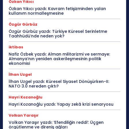
Özkan Yıkıcı
Özkan Yıkıcı yazdı: Kavram fetişizminden yalan
kullanım normalleşmesine
Özgür Gürbüz
Özgür Gürbüz yazdı: Türkiye Küresel Serinletme
Taahhüdü’nde neden yok?
iktibas
Nafiz Özbek yazdı: Alman militarizmi ve sermaye:
Almanya’nın yeniden askerileşmesinin politik
ekonomisi
İlhan Uzgel
İlhan Uzgel yazdı: Küresel Siyaset Dönüşürken-II:
NATO 3.0 nereden çıktı?
Hayri Kozanoğlu
Hayri Kozanoğlu yazdı: Yapay zekâ krizi senaryosu
Volkan Yaraşır
Volkan Yaraşır yazdı: ‘Efendiliğin reddi’: Üçgen
örgütlenme ve direniş ağları