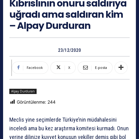
Kıbrıslının onuru saldırıya
uğradı ama saldıran kim
– Alpay Durduran
23/12/2020
Facebook
X
E-posta
Alpay Durduran
Görüntülenme:
244
Meclis yine seçimlerde Türkiye’nin müdahalesini
inceledi ama bu kez araştırma komitesi kurmadı. Onun
yerine dilinize kuvvet konuşun vekiller demiş gibi bol