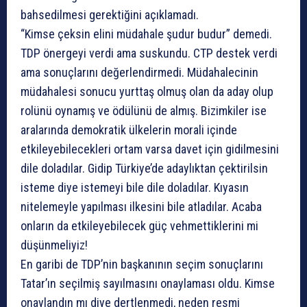
bahsedilmesi gerektiğini açıklamadı.
“Kimse çeksin elini müdahale şudur budur” demedi.
TDP önergeyi verdi ama suskundu. CTP destek verdi
ama sonuçlarını değerlendirmedi. Müdahalecinin
müdahalesi sonucu yurttaş olmuş olan da aday olup
rolünü oynamış ve ödülünü de almış. Bizimkiler ise
aralarında demokratik ülkelerin morali içinde
etkileyebilecekleri ortam varsa davet için gidilmesini
dile doladılar. Gidip Türkiye’de adaylıktan çektirilsin
isteme diye istemeyi bile dile doladılar. Kıyasın
nitelemeyle yapılması ilkesini bile atladılar. Acaba
onların da etkileyebilecek güç vehmettiklerini mi
düşünmeliyiz!
En garibi de TDP’nin başkanının seçim sonuçlarını
Tatar’ın seçilmiş sayılmasını onaylaması oldu. Kimse
onaylandın mı diye dertlenmedi, neden resmi