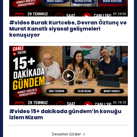
01:34:56
#video Burak Kurtcebe, Devran Öztunç ve
Murat Kanatlı siyasal gelişmeleri
konuşuyor
01:19:18
#video 15+ dakikada gündem’in konuğu
İzlem Nizam
Devamını Göster