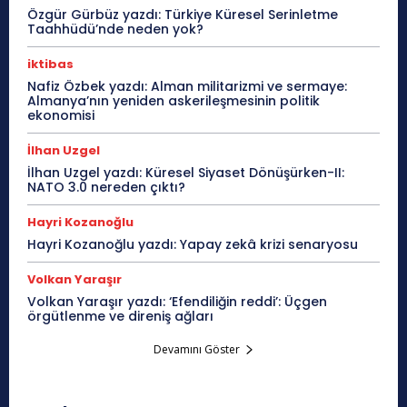
Özgür Gürbüz yazdı: Türkiye Küresel Serinletme
Taahhüdü’nde neden yok?
iktibas
Nafiz Özbek yazdı: Alman militarizmi ve sermaye:
Almanya’nın yeniden askerileşmesinin politik
ekonomisi
İlhan Uzgel
İlhan Uzgel yazdı: Küresel Siyaset Dönüşürken-II:
NATO 3.0 nereden çıktı?
Hayri Kozanoğlu
Hayri Kozanoğlu yazdı: Yapay zekâ krizi senaryosu
Volkan Yaraşır
Volkan Yaraşır yazdı: ‘Efendiliğin reddi’: Üçgen
örgütlenme ve direniş ağları
Devamını Göster