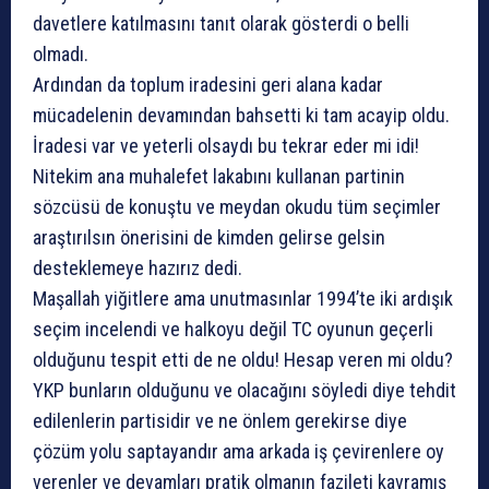
davetlere katılmasını tanıt olarak gösterdi o belli
olmadı.
Ardından da toplum iradesini geri alana kadar
mücadelenin devamından bahsetti ki tam acayip oldu.
İradesi var ve yeterli olsaydı bu tekrar eder mi idi!
Nitekim ana muhalefet lakabını kullanan partinin
sözcüsü de konuştu ve meydan okudu tüm seçimler
araştırılsın önerisini de kimden gelirse gelsin
desteklemeye hazırız dedi.
Maşallah yiğitlere ama unutmasınlar 1994’te iki ardışık
seçim incelendi ve halkoyu değil TC oyunun geçerli
olduğunu tespit etti de ne oldu! Hesap veren mi oldu?
YKP bunların olduğunu ve olacağını söyledi diye tehdit
edilenlerin partisidir ve ne önlem gerekirse diye
çözüm yolu saptayandır ama arkada iş çevirenlere oy
verenler ve devamları pratik olmanın fazileti kavramış