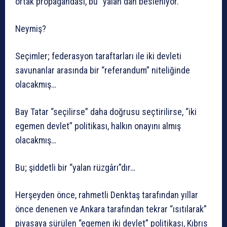
ortak propagandası, bu “yalan”dan besleniyor.
Neymiş?
Seçimler; federasyon taraftarları ile iki devleti
savunanlar arasında bir “referandum” niteliğinde
olacakmış…
Bay Tatar “seçilirse” daha doğrusu seçtirilirse, “iki
egemen devlet” politikası, halkın onayını almış
olacakmış…
Bu; şiddetli bir “yalan rüzgârı”dır…
Herşeyden önce, rahmetli Denktaş tarafından yıllar
önce denenen ve Ankara tarafından tekrar “ısıtılarak”
piyasaya sürülen “egemen iki devlet” politikası, Kıbrıs