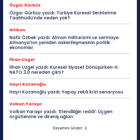
Özgür Gürbüz
Özgür Gürbüz yazdı: Türkiye Küresel Serinletme
Taahhüdü’nde neden yok?
iktibas
Nafiz Özbek yazdı: Alman militarizmi ve sermaye:
Almanya’nın yeniden askerileşmesinin politik
ekonomisi
İlhan Uzgel
İlhan Uzgel yazdı: Küresel Siyaset Dönüşürken-II:
NATO 3.0 nereden çıktı?
Hayri Kozanoğlu
Hayri Kozanoğlu yazdı: Yapay zekâ krizi senaryosu
Volkan Yaraşır
Volkan Yaraşır yazdı: ‘Efendiliğin reddi’: Üçgen
örgütlenme ve direniş ağları
Devamını Göster