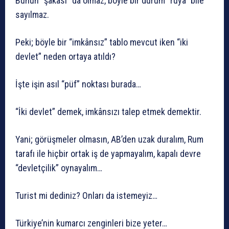
Bunun “şakası” da olmaz, böyle bir durum “rüya” bile
sayılmaz.
Peki; böyle bir “imkânsız” tablo mevcut iken “iki
devlet” neden ortaya atıldı?
İşte işin asıl “püf” noktası burada…
“İki devlet” demek, imkânsızı talep etmek demektir.
Yani; görüşmeler olmasın, AB’den uzak duralım, Rum
tarafı ile hiçbir ortak iş de yapmayalım, kapalı devre
“devletçilik” oynayalım…
Turist mi dediniz? Onları da istemeyiz…
Türkiye’nin kumarcı zenginleri bize yeter…