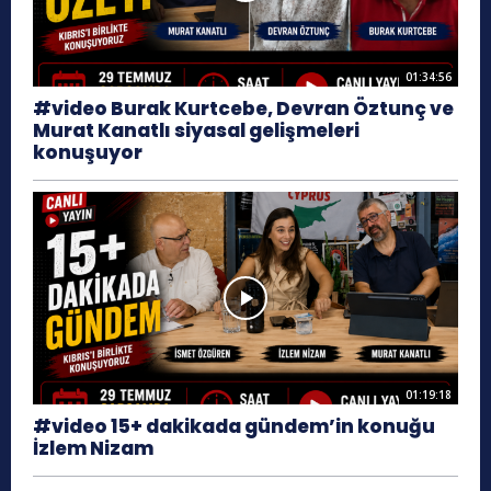
01:34:56
#video Burak Kurtcebe, Devran Öztunç ve
Murat Kanatlı siyasal gelişmeleri
konuşuyor
01:19:18
#video 15+ dakikada gündem’in konuğu
İzlem Nizam