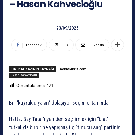
– Hasan Kahvecioğlu
23/09/2025
Facebook
X
E-posta
ORJINAL YAZININ KAYNAĞI
noktakibris.com
Hasan Kahvecioğlu
Görüntülenme:
471
Bir “kuyruklu yalan” dolaşıyor seçim ortamında…
Hatta; Bay Tatar’ı yeniden seçtirmek için “biat”
tutkalıyla birbirine yapışmış üç “tutucu sağ” partinin