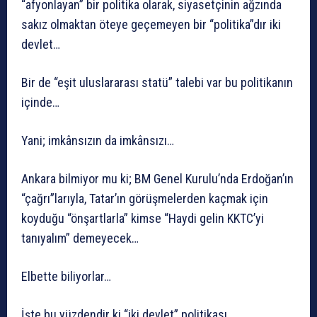
“afyonlayan” bir politika olarak, siyasetçinin ağzında
sakız olmaktan öteye geçemeyen bir “politika”dır iki
devlet…
Bir de “eşit uluslararası statü” talebi var bu politikanın
içinde…
Yani; imkânsızın da imkânsızı…
Ankara bilmiyor mu ki; BM Genel Kurulu’nda Erdoğan’ın
“çağrı”larıyla, Tatar’ın görüşmelerden kaçmak için
koyduğu “önşartlarla” kimse “Haydi gelin KKTC’yi
tanıyalım” demeyecek…
Elbette biliyorlar…
İşte bu yüzdendir ki “iki devlet” politikası,