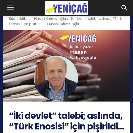
Kıbrıs iktibas
Hasan Kahvecioğlu
“İki devlet” talebi; aslında, “Türk
Enosisi” için pişirildi… - Hasan Kahvecioğlu
“İki devlet” talebi; aslında,
“Türk Enosisi” için pişirildi…