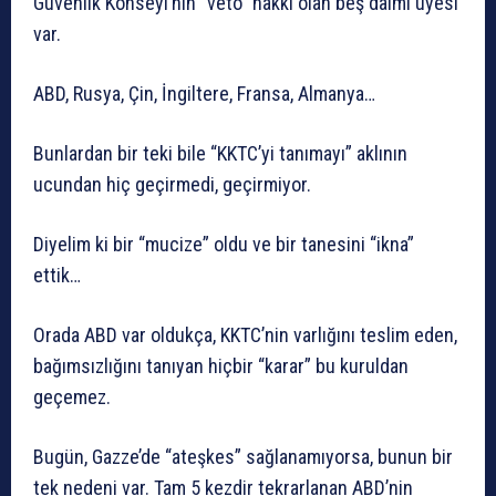
Güvenlik Konseyi’nin “veto” hakkı olan beş daimi üyesi
var.
ABD, Rusya, Çin, İngiltere, Fransa, Almanya…
Bunlardan bir teki bile “KKTC’yi tanımayı” aklının
ucundan hiç geçirmedi, geçirmiyor.
Diyelim ki bir “mucize” oldu ve bir tanesini “ikna”
ettik…
Orada ABD var oldukça, KKTC’nin varlığını teslim eden,
bağımsızlığını tanıyan hiçbir “karar” bu kuruldan
geçemez.
Bugün, Gazze’de “ateşkes” sağlanamıyorsa, bunun bir
tek nedeni var. Tam 5 kezdir tekrarlanan ABD’nin