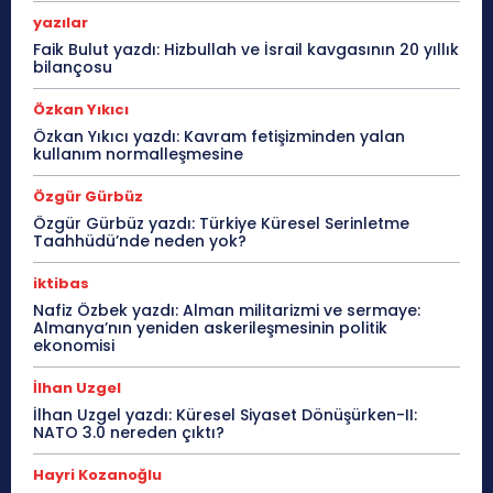
yazılar
Faik Bulut yazdı: Hizbullah ve İsrail kavgasının 20 yıllık
bilançosu
Özkan Yıkıcı
Özkan Yıkıcı yazdı: Kavram fetişizminden yalan
kullanım normalleşmesine
Özgür Gürbüz
Özgür Gürbüz yazdı: Türkiye Küresel Serinletme
Taahhüdü’nde neden yok?
iktibas
Nafiz Özbek yazdı: Alman militarizmi ve sermaye:
Almanya’nın yeniden askerileşmesinin politik
ekonomisi
İlhan Uzgel
İlhan Uzgel yazdı: Küresel Siyaset Dönüşürken-II:
NATO 3.0 nereden çıktı?
Hayri Kozanoğlu