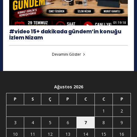
01:19:18
#video 15+ dakikada gündem’in konuğu
İzlem Nizam
Devamını Göster
Ağustos 2026
P
S
Ç
P
C
C
P
1
2
3
4
5
6
7
8
9
10
11
12
13
14
15
16