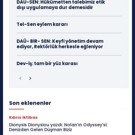
DAÜ-SEN: Hükümetten talebimiz etik
dışı uygulamaya dur demesidir
Tel-Sen eylem kararı
DAÜ- BİR- SEN: Keyfi yönetim devam
ediyor, Rektörlük herkesle eğleniyor
Dev-İş: tam bir yüz karası
Son eklenenler
Kıbrıs iktibas
Dionysis Dionysiou yazdı: Nolan’ın Odyssey’si:
Denizden Gelen Düşman Biziz