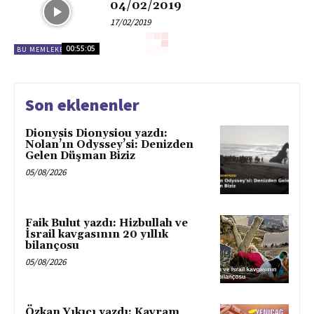
04/02/2019
17/02/2019
00:55:05
BU MEMLEKET BIZIM
Son eklenenler
Dionysis Dionysiou yazdı:
Nolan’ın Odyssey’si: Denizden
Gelen Düşman Biziz
05/08/2026
Faik Bulut yazdı: Hizbullah ve
İsrail kavgasının 20 yıllık
bilançosu
05/08/2026
Özkan Yıkıcı yazdı: Kavram