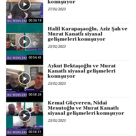
konuşuyor
27/01/2023
00:36:19
BU MEMLEKET BIZIM
Halil Karapaşaoğlu, Aziz Şah ve
Murat Kanatlı siyasal
gelişmeleri konuşuyor
23/01/2023
00:56:43
BU MEMLEKET BIZIM
Aykut Bektaşoğlu ve Murat
Kanatlı siyasal gelişmeleri
konuşuyor
23/01/2023
00:58:24
BU MEMLEKET BIZIM
Kemal Güçveren, Nidai
Mesutoğlu ve Murat Kanatlı
siyasal gelişmeleri konuşuyor
23/01/2023
00:58:31
BU MEMLEKET BIZIM