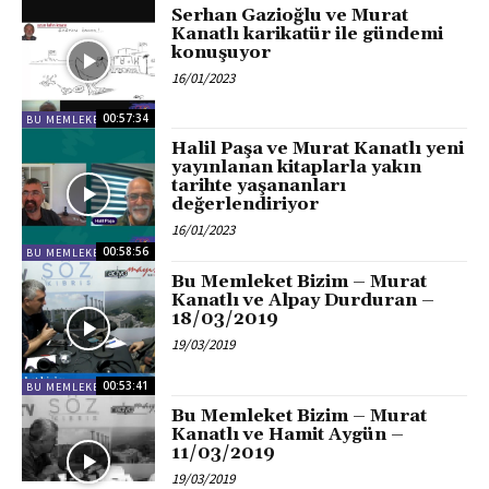
Serhan Gazioğlu ve Murat
Kanatlı karikatür ile gündemi
konuşuyor
16/01/2023
00:57:34
BU MEMLEKET BIZIM
Halil Paşa ve Murat Kanatlı yeni
yayınlanan kitaplarla yakın
tarihte yaşananları
değerlendiriyor
16/01/2023
00:58:56
BU MEMLEKET BIZIM
Bu Memleket Bizim – Murat
Kanatlı ve Alpay Durduran –
18/03/2019
19/03/2019
00:53:41
BU MEMLEKET BIZIM
Bu Memleket Bizim – Murat
Kanatlı ve Hamit Aygün –
11/03/2019
19/03/2019